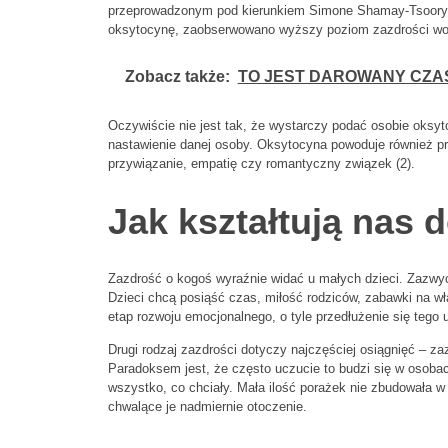
przeprowadzonym pod kierunkiem Simone Shamay-Tsoory (
oksytocynę, zaobserwowano wyższy poziom zazdrości wob
Zobacz także:
TO JEST DAROWANY CZA
Oczywiście nie jest tak, że wystarczy podać osobie oksyt
nastawienie danej osoby. Oksytocyna powoduje również pr
przywiązanie, empatię czy romantyczny związek (2).
Jak kształtują nas
Zazdrość o kogoś wyraźnie widać u małych dzieci. Zazwyc
Dzieci chcą posiąść czas, miłość rodziców, zabawki na włas
etap rozwoju emocjonalnego, o tyle przedłużenie się tego u
Drugi rodzaj zazdrości dotyczy najczęściej osiągnięć – z
Paradoksem jest, że często uczucie to budzi się w osoba
wszystko, co chciały. Mała ilość porażek nie zbudowała w 
chwalące je nadmiernie otoczenie.