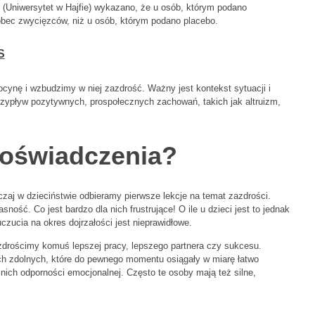
Uniwersytet w Hajfie) wykazano, że u osób, którym podano
ec zwycięzców, niż u osób, którym podano placebo.
S
ocynę i wzbudzimy w niej zazdrość. Ważny jest kontekst sytuacji i
zypływ pozytywnych, prospołecznych zachowań, takich jak altruizm,
 doświadczenia?
zaj w dzieciństwie odbieramy pierwsze lekcje na temat zazdrości.
ność. Co jest bardzo dla nich frustrujące! O ile u dzieci jest to jednak
czucia na okres dojrzałości jest nieprawidłowe.
azdrościmy komuś lepszej pracy, lepszego partnera czy sukcesu.
ch zdolnych, które do pewnego momentu osiągały w miarę łatwo
nich odporności emocjonalnej. Często te osoby mają też silne,