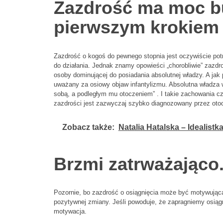
Zazdrość ma moc bu
pierwszym krokiem 
Zazdrość o kogoś do pewnego stopnia jest oczywiście potr
do działania. Jednak znamy opowieści „chorobliwie” zazdr
osoby dominującej do posiadania absolutnej władzy. A jak
uważany za osiowy objaw infantylizmu. Absolutna władza 
sobą, a podległym mu otoczeniem” . I takie zachowania czę
zazdrości jest zazwyczaj szybko diagnozowany przez otoc
Zobacz także:
Natalia Hatalska – Idealistk
Brzmi zatrważająco
Pozornie, bo zazdrość o osiągnięcia może być motywują
pozytywnej zmiany. Jeśli powoduje, że zapragniemy osiąg
motywacja.