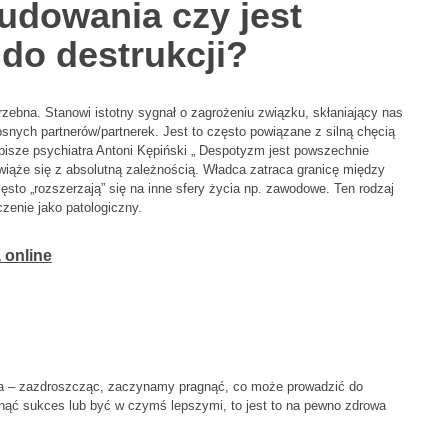
dowania czy jest
do destrukcji?
zebna. Stanowi istotny sygnał o zagrożeniu związku, skłaniający nas
osnych partnerów/partnerek. Jest to często powiązane z silną chęcią
 pisze psychiatra Antoni Kępiński „ Despotyzm jest powszechnie
wiąże się z absolutną zależnością. Władca zatraca granicę między
sto „rozszerzają” się na inne sfery życia np. zawodowe. Ten rodzaj
zenie jako patologiczny.
a online
.
ca – zazdroszcząc, zaczynamy pragnąć, co może prowadzić do
nąć sukces lub być w czymś lepszymi, to jest to na pewno zdrowa