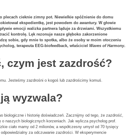
o plecach cieknie zimny pot. Niewielkie spóźnienie do domu
 kokietował ekspedientkę, jest powodem do awantury. W głowie
rzypływie emocji walizka partnera ląduje za drzwiami. Wszystkiemu
tracić kontrolę. Lęk rezonuje nasze głęboko zakorzenione
adzę sobie, gdy mnie to spotka, albo że osoby w moim otoczeniu
ycholog, terapeuta EEG-biofeedback, właściciel
Waves of Harmony
.
 czym jest zazdrość?
mu. Jesteśmy zazdrośni o kogoś lub zazdrościmy komuś.
o ją wyzwala?
 biologiczne i historię doświadczeń. Zacznijmy od tego, że zazdrość,
 o naszych biologicznych korzeniach. Jak wylicza psycholog prof.
dzkie ciało mamy od 2 milionów, a współczesny umysł od 70 tysięcy
k odpowiedzialny za odczuwanie zazdrości. W eksperymencie