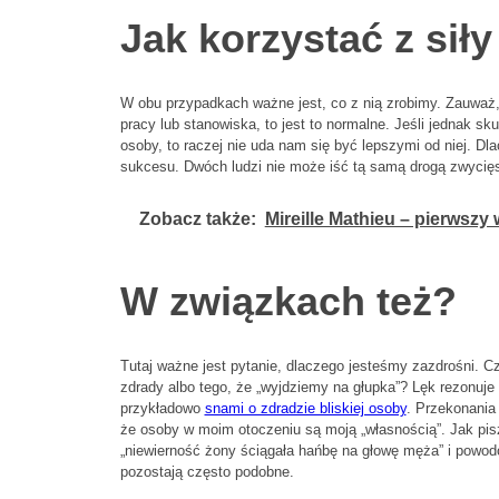
Jak korzystać z sił
W obu przypadkach ważne jest, co z nią zrobimy. Zauważ,
pracy lub stanowiska, to jest to normalne. Jeśli jednak s
osoby, to raczej nie uda nam się być lepszymi od niej. D
sukcesu. Dwóch ludzi nie może iść tą samą drogą zwycięs
Zobacz także:
Mireille Mathieu – pierwszy
W związkach też?
Tutaj ważne jest pytanie, dlaczego jesteśmy zazdrośni. C
zdrady albo tego, że „wyjdziemy na głupka”? Lęk rezonuje
przykładowo
snami o zdradzie bliskiej osoby
. Przekonania
że osoby w moim otoczeniu są moją „własnością”. Jak pis
„niewierność żony ściągała hańbę na głowę męża” i powodow
pozostają często podobne.