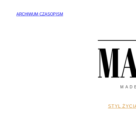
Przejdź
do
ARCHIWUM CZASOPISM
treści
MAD
STYL ŻYCI