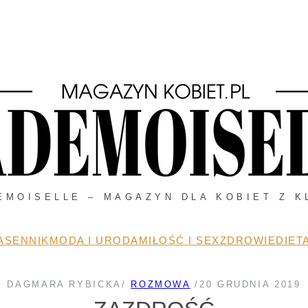
EMOISELLE – MAGAZYN DLA KOBIET Z K
A
SENNIK
MODA I URODA
MIŁOŚĆ I SEX
ZDROWIE
DIETA
DAGMARA RYBICKA
/
ROZMOWA
/
20 GRUDNIA 2019