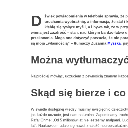
D
źwięk powiadomienia w telefonie sprawia, że p
uruchamia wyobraźnię, a informacja, że stał i
kłębią się tysiące myśli, a i bywa tak, że w p
winna jest zazdrość – stan, nad którym bardzo łatwo u
przekonania. Mogą one dotyczyć poczucia, że nie por
są moja „własnością” – tłumaczy Zuzanna
Myszka
, ps
Można wytłumaczyć,
Najprościej mówiąc, uczuciem z pewnością znanym każde
Skąd się bierze i c
W świetle dostępnej wiedzy musimy uwzględnić dziedzictwo
jak każde uczucie, jest nam naturalna. Zapominamy trochę
Rafał Ohme: „Od 5 milionów lat nie jesteśmy małpami. Lu
lat”. Naukowcom udało się nawet znaleźć neuroprzekaźni