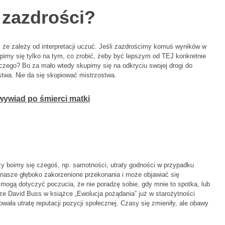
y zazdrości?
 że zależy od interpretacji uczuć. Jeśli zazdrościmy komuś wyników w
kupimy się tylko na tym, co zrobić, żeby być lepszym od TEJ konkretnie
laczego? Bo za mało wtedy skupimy się na odkryciu swojej drogi do
twa. Nie da się skopiować mistrzostwa.
 wywiad po śmierci matki
zy boimy się czegoś, np. samotności, utraty godności w przypadku
 nasze głęboko zakorzenione przekonania i może objawiać się
 mogą dotyczyć poczucia, że nie poradzę sobie, gdy mnie to spotka, lub
ze David Buss w książce „Ewolucja pożądania” już w starożytności
ała utratę reputacji pozycji społecznej. Czasy się zmieniły, ale obawy