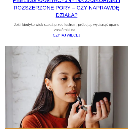
PEELING KAWITACYJNY NA ZASKÓRNIKI I
ROZSZERZONE PORY – CZY NAPRAWDĘ
DZIAŁA?
Jeśli kiedykolwiek stałaś przed lustrem, próbując wycisnąć uparte
zaskórniki na…
CZYTAJ WIĘCEJ