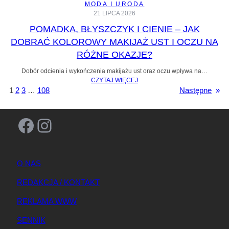
MODA I URODA
21 LIPCA 2026
POMADKA, BŁYSZCZYK I CIENIE – JAK
DOBRAĆ KOLOROWY MAKIJAŻ UST I OCZU NA
RÓŻNE OKAZJE?
Dobór odcienia i wykończenia makijażu ust oraz oczu wpływa na…
CZYTAJ WIĘCEJ
1
2
3
…
108
Następne
»
Facebook
Instagram
O NAS
REDAKCJA / KONTAKT
REKLAMA WWW
SENNIK