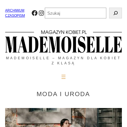
Przejdź
do
Szukaj
ARCHIWUM
Facebook
Instagram
treści
CZASOPISM
MADEMOISELLE – MAGAZYN DLA KOBIET
Z KLASĄ
MODA I URODA