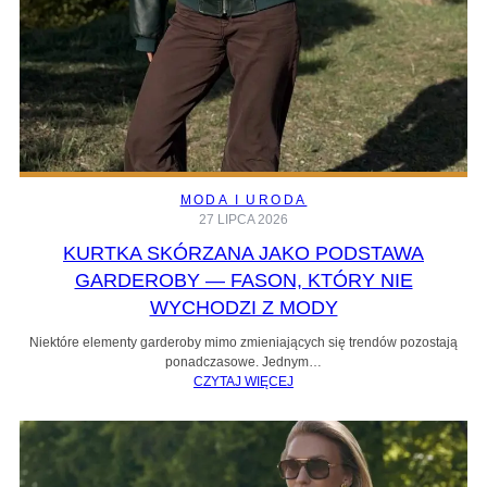
MODA I URODA
27 LIPCA 2026
KURTKA SKÓRZANA JAKO PODSTAWA
GARDEROBY — FASON, KTÓRY NIE
WYCHODZI Z MODY
Niektóre elementy garderoby mimo zmieniających się trendów pozostają
ponadczasowe. Jednym…
CZYTAJ WIĘCEJ