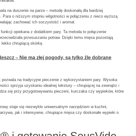
inerałów.
la na duszenie na parze – metodę doskonałą dla bardziej
 Para o niższym stopniu wilgotności w połączeniu z nieco wyższą
walając zachować ich soczystość i aromat.
unkcji opiekana z dodatkiem pary. Ta metoda to połączenie
przeciwdziała przesuszaniu potraw. Dzięki temu mięsa pozostają
 lekko chrupiącą skórkę.
szcz – Nie ma złej pogody, są tylko źle dobrane
k pozwala na tradycyjne pieczenie z wykorzystaniem pary. Wysoka
ści sprzyja uzyskaniu idealnej tekstury – chrupiącej na zewnątrz i
dza się przy przygotowywaniu pieczeni, kurczaka czy wypieków, które
rowy staje się niezwykle uniwersalnym narzędziem w kuchni,
warzywa, jak i intensywne, chrupiące mięsa czy doskonałe wypieki o
y® i gotowanie SousVide