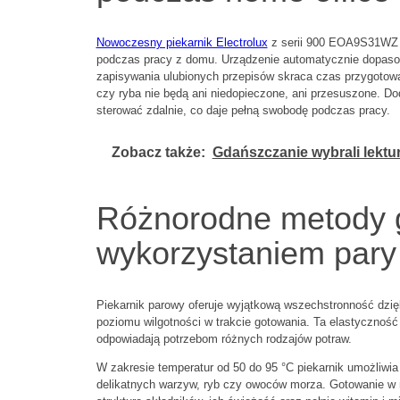
Nowoczesny piekarnik Electrolux
z serii 900 EOA9S31WZ to
podczas pracy z domu. Urządzenie automatycznie dopasow
zapisywania ulubionych przepisów skraca czas przygotowa
czy ryba nie będą ani niedopieczone, ani przesuszone. Do
sterować zdalnie, co daje pełną swobodę podczas pracy.
Zobacz także:
Gdańszczanie wybrali lektur
Różnorodne metody 
wykorzystaniem pary
Piekarnik parowy oferuje wyjątkową wszechstronność dzię
poziomu wilgotności w trakcie gotowania. Ta elastyczność
odpowiadają potrzebom różnych rodzajów potraw.
W zakresie temperatur od 50 do 95 °C piekarnik umożliwia 
delikatnych warzyw, ryb czy owoców morza. Gotowanie w n