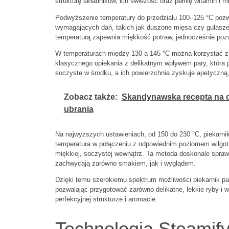
strukturę składników, ich świeżość oraz pełnię witamin i m
Podwyższenie temperatury do przedziału 100–125 °C pozwa
wymagających dań, takich jak duszone mięsa czy gulasze.
temperaturą zapewnia miękkość potraw, jednocześnie poz
W temperaturach między 130 a 145 °C można korzystać z f
klasycznego opiekania z delikatnym wpływem pary, która 
soczyste w środku, a ich powierzchnia zyskuje apetyczną,
Zobacz także:
Skandynawska recepta na de
ubrania
Na najwyższych ustawieniach, od 150 do 230 °C, piekarni
temperatura w połączeniu z odpowiednim poziomem wilgotno
miękkiej, soczystej wewnątrz. Ta metoda doskonale spraw
zachwycają zarówno smakiem, jak i wyglądem.
Dzięki temu szerokiemu spektrum możliwości piekarnik pa
pozwalając przygotować zarówno delikatne, lekkie ryby i 
perfekcyjnej strukturze i aromacie.
Technologia Steamif