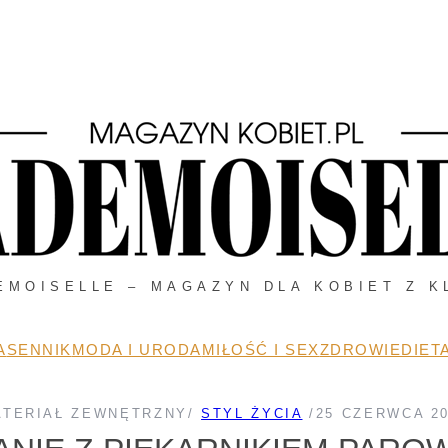
EMOISELLE – MAGAZYN DLA KOBIET Z K
A
SENNIK
MODA I URODA
MIŁOŚĆ I SEX
ZDROWIE
DIETA
ATERIAŁ ZEWNĘTRZNY
/
STYL ŻYCIA
/
25 CZERWCA 2