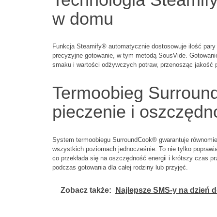
w domu
Funkcja Steamify® automatycznie dostosowuje ilość pary 
precyzyjne gotowanie, w tym metodą SousVide. Gotowani
smaku i wartości odżywczych potraw, przenosząc jakość p
Termoobieg Surroun
pieczenie i oszczędn
System termoobiegu SurroundCook® gwarantuje równomierne
wszystkich poziomach jednocześnie. To nie tylko poprawia
co przekłada się na oszczędność energii i krótszy czas p
podczas gotowania dla całej rodziny lub przyjęć.
Zobacz także:
Najlepsze SMS-y na dzień d