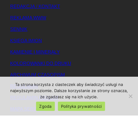
REDAKCJA / KONTAKT
REKLAMA WWW
SENNIK
KSIĘGA IMION
KAMIENIE I MINERAŁY
KOLOROWANKI DO DRUKU
ARCHIWUM CZASOPISM
Ta strona korzysta z ciasteczek aby świadczyć usługi na
REGULAMIN
najwyższym poziomie. Dalsze korzystanie ze strony oznacza,
że zgadzasz się na ich użycie.
REGULAMIN REKLAM
Zgoda
Polityka prywatności
MAPA SERWISU
© 2025 Magazynkobiet.pl
Powrót do góry