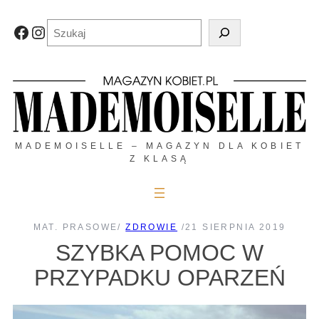
Przejdź
do
Szukaj
Facebook
Instagram
treści
MADEMOISELLE – MAGAZYN DLA KOBIET
Z KLASĄ
MAT. PRASOWE
/
ZDROWIE
/
21 SIERPNIA 2019
SZYBKA POMOC W
PRZYPADKU OPARZEŃ