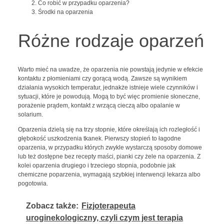
Co robić w przypadku oparzenia?
Środki na oparzenia
Różne rodzaje oparzeń
Warto mieć na uwadze, że oparzenia nie powstają jedynie w efekcie
kontaktu z płomieniami czy gorącą wodą. Zawsze są wynikiem
działania wysokich temperatur, jednakże istnieje wiele czynników i
sytuacji, które je powodują. Mogą to być więc promienie słoneczne,
porażenie prądem, kontakt z wrzącą cieczą albo opalanie w
solarium.
Oparzenia dzielą się na trzy stopnie, które określają ich rozległość i
głębokość uszkodzenia tkanek. Pierwszy stopień to łagodne
oparzenia, w przypadku których zwykle wystarczą sposoby domowe
lub też dostępne bez recepty maści, pianki czy żele na oparzenia. Z
kolei oparzenia drugiego i trzeciego stopnia, podobnie jak
chemiczne poparzenia, wymagają szybkiej interwencji lekarza albo
pogotowia.
Zobacz także:
Fizjoterapeuta
uroginekologiczny, czyli czym jest terapia