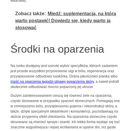
lekarskiej.
Zobacz także:
Miedź: suplementacja, na którą
warto postawić! Dowiedz się, kiedy warto ją
stosować
Środki na oparzenia
Na rynku dostępny jest szeroki wybór specyfików, których zadaniem
jest przede wszystkim przyniesienie ulgi w bólu, regeneracja oraz
przyspieszenie odbudowy naskórka. Dobra jakościowo pianka albo
maść na oparzenia łagodzi objawy poparzenia skóry
, a nawet potrafi
skutecznie odbudować mocno poparzony jej obszar.
Dużym zainteresowaniem cieszą się również żele na oparzenia,
często stosowane w przypadku oparzeń słonecznych. Pomagają one
w zmniejszaniu bólu, przyspieszeniu gojenia i rekonstrukcji skóry, a
także, dzięki specjalnym składnikom i konsystencji, pozostawiają na
skórze przyjemny efekt chłodzenia. Na oparzenia słoneczne często
stosowane są również spraye i pianki. Ich lekka forma wydaje się być
znacznie wygodniejsza i lepiej wchłaniana w upalne dni, niż gęste