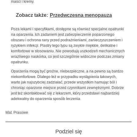
maści i kremy.
Zobacz także:
Przedwczesna menopauza
Poza lekami i specyfikami, dostępne są również specjalne opatrunki
na oparzenia. Ich zadaniem jest zabezpieczenie poparzonego
obszaru i ochrona rany przed podrażnieniami, zanieczyszczeniem i
ryzykiem infekcji. Plastry tego typu są zwykle miękkie, delikatne i
komfortowe w stosowaniu. Nie powodują uszkodzeń mechanicznych
wrażliwego naskórka, co jest szczególnie widoczne podczas zmiany
opatrunku.
Oparzenia mogą być groźne, niebezpieczne, a na pewno są bardzo
niekomfortowe. Dlatego też w przypadku wystąpienia takowych,
warto jak najszybciej zadziałać, przede wszystkim hamując ból i
chroniąc oparzone miejsce przed czynnikami zewnętrznymi. Dobrze
jest też skontaktować się z lekarzem, który przedstawi najbardziej
adekwatny do oparzenia sposób leczenia.
Mat. Prasowe
Podziel się