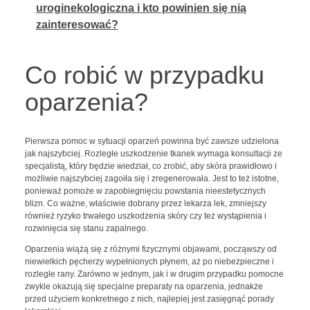
uroginekologiczna i kto powinien się nią
zainteresować?
Co robić w przypadku
oparzenia?
Pierwsza pomoc w sytuacji oparzeń powinna być zawsze udzielona
jak najszybciej. Rozległe uszkodzenie tkanek wymaga konsultacji ze
specjalistą, który będzie wiedział, co zrobić, aby skóra prawidłowo i
możliwie najszybciej zagoiła się i zregenerowała. Jest to też istotne,
ponieważ pomoże w zapobiegnięciu powstania nieestetycznych
blizn. Co ważne, właściwie dobrany przez lekarza lek, zmniejszy
również ryzyko trwałego uszkodzenia skóry czy też wystąpienia i
rozwinięcia się stanu zapalnego.
Oparzenia wiążą się z różnymi fizycznymi objawami, począwszy od
niewielkich pęcherzy wypełnionych płynem, aż po niebezpieczne i
rozległe rany. Zarówno w jednym, jak i w drugim przypadku pomocne
zwykle okazują się specjalne preparaty na oparzenia, jednakże
przed użyciem konkretnego z nich, najlepiej jest zasięgnąć porady