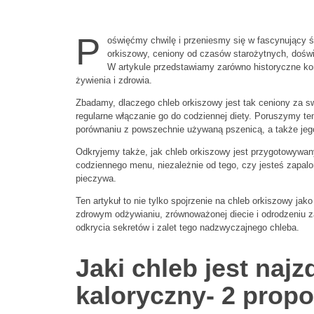
P
oświęćmy chwilę i przeniesmy się w fascynujący św
orkiszowy, ceniony od czasów starożytnych, dośw
W artykule przedstawiamy zarówno historyczne kor
żywienia i zdrowia.
Zbadamy, dlaczego chleb orkiszowy jest tak ceniony za s
regularne włączanie go do codziennej diety. Poruszymy te
porównaniu z powszechnie używaną pszenicą, a także jego 
Odkryjemy także, jak chleb orkiszowy jest przygotowywany
codziennego menu, niezależnie od tego, czy jesteś zap
pieczywa.
Ten artykuł to nie tylko spojrzenie na chleb orkiszowy jak
zdrowym odżywianiu, zrównoważonej diecie i odrodzeniu 
odkrycia sekretów i zalet tego nadzwyczajnego chleba.
Jaki chleb jest najz
kaloryczny- 2 propo