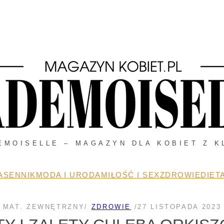
EMOISELLE – MAGAZYN DLA KOBIET Z K
A
SENNIK
MODA I URODA
MIŁOŚĆ I SEX
ZDROWIE
DIETA
MAT. ZEWNĘTRZNY
/
ZDROWIE
/
27 LISTOPADA 2023