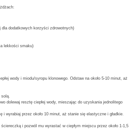
żdżach:
j dla dodatkowych korzyści zdrowotnych)
la lekkości smaku)
epłej wody i miodu/syropu klonowego. Odstaw na około 5-10 minut, aż
solą.
o dolewaj resztę ciepłej wody, mieszając do uzyskania jednolitego
 wyrabiaj przez około 10 minut, aż stanie się elastyczne i gładkie.
 ściereczką i pozwól mu wyrastać w ciepłym miejscu przez około 1-1,5