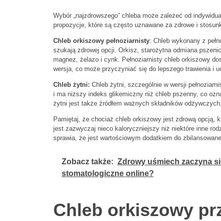
Wybór „najzdrowszego” chleba może zależeć od indywidualn
propozycje, które są często uznawane za zdrowe i stosun
Chleb orkiszowy pełnoziarnisty
: Chleb wykonany z pełno
szukają zdrowej opcji. Orkisz, starożytna odmiana pszenicy,
magnez, żelazo i cynk. Pełnoziarnisty chleb orkiszowy do
wersja, co może przyczyniać się do lepszego trawienia i u
Chleb żytni:
Chleb żytni, szczególnie w wersji pełnoziar
i ma niższy indeks glikemiczny niż chleb pszenny, co ozn
żytni jest także źródłem ważnych składników odżywczych, 
Pamiętaj, że chociaż chleb orkiszowy jest zdrową opcją, k
jest zazwyczaj nieco kaloryczniejszy niż niektóre inne r
sprawia, że jest wartościowym dodatkiem do zbilansowanej
Zobacz także:
Zdrowy uśmiech zaczyna się
stomatologiczne online?
Chleb orkiszowy pr