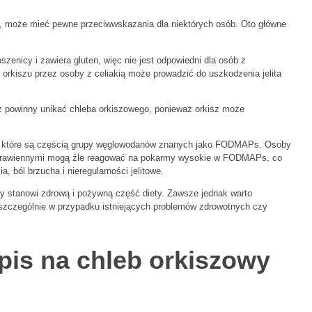
h, może mieć pewne przeciwwskazania dla niektórych osób. Oto główne
szenicy i zawiera gluten, więc nie jest odpowiedni dla osób z
z orkiszu przez osoby z celiakią może prowadzić do uszkodzenia jelita
eż powinny unikać chleba orkiszowego, ponieważ orkisz może
y, które są częścią grupy węglowodanów znanych jako FODMAPs. Osoby
mi trawiennymi mogą źle reagować na pokarmy wysokie w FODMAPs, co
 ból brzucha i nieregularności jelitowe.
y stanowi zdrową i pożywną część diety. Zawsze jednak warto
 szczególnie w przypadku istniejących problemów zdrowotnych czy
epis na chleb orkiszowy