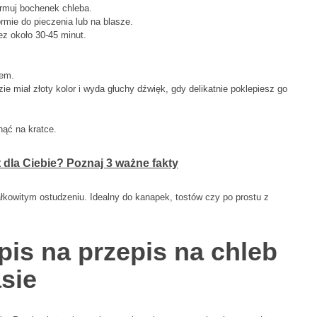
ormuj bochenek chleba.
mie do pieczenia lub na blasze.
ez około 30-45 minut.
żem.
ie miał złoty kolor i wyda głuchy dźwięk, gdy delikatnie poklepiesz go
nąć na kratce.
 dla Ciebie? Poznaj 3 ważne fakty
łkowitym ostudzeniu. Idealny do kanapek, tostów czy po prostu z
pis na przepis na chleb
sie