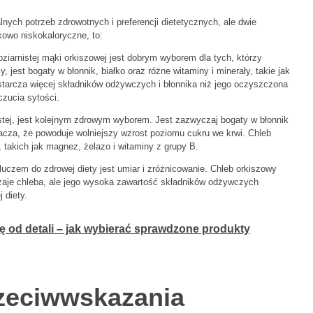
ych potrzeb zdrowotnych i preferencji dietetycznych, ale dwie
kowo niskokaloryczne, to:
ziarnistej mąki orkiszowej jest dobrym wyborem dla tych, którzy
 jest bogaty w błonnik, białko oraz różne witaminy i minerały, takie jak
starcza więcej składników odżywczych i błonnika niż jego oczyszczona
czucia sytości.
nistej, jest kolejnym zdrowym wyborem. Jest zazwyczaj bogaty w błonnik
acza, że powoduje wolniejszy wzrost poziomu cukru we krwi. Chleb
takich jak magnez, żelazo i witaminy z grupy B.
luczem do zdrowej diety jest umiar i zróżnicowanie. Chleb orkiszowy
odzaje chleba, ale jego wysoka zawartość składników odżywczych
 diety.
 od detali – jak wybierać sprawdzone produkty
zeciwwskazania