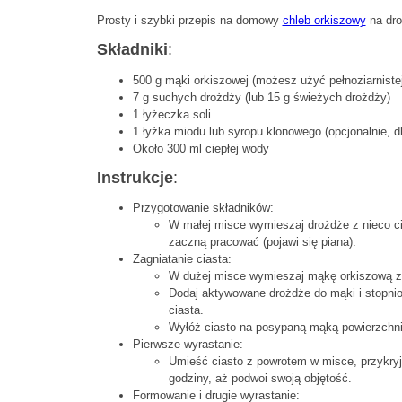
Prosty i szybki przepis na domowy
chleb orkiszowy
na dro
Składniki
:
500 g mąki orkiszowej (możesz użyć pełnoziarniste
7 g suchych drożdży (lub 15 g świeżych drożdży)
1 łyżeczka soli
1 łyżka miodu lub syropu klonowego (opcjonalnie, d
Około 300 ml ciepłej wody
Instrukcje
:
Przygotowanie składników:
W małej misce wymieszaj drożdże z nieco ci
zaczną pracować (pojawi się piana).
Zagniatanie ciasta:
W dużej misce wymieszaj mąkę orkiszową z 
Dodaj aktywowane drożdże do mąki i stopniow
ciasta.
Wyłóż ciasto na posypaną mąką powierzchnię i
Pierwsze wyrastanie:
Umieść ciasto z powrotem w misce, przykryj
godziny, aż podwoi swoją objętość.
Formowanie i drugie wyrastanie: