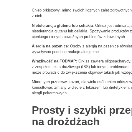
Chleb orkiszowy, mimo swoich licznych zalet zdrowotnyc
z nich:
Nietolerancja glutenu lub celiakia
: Orkisz jest odmianą p
nietolerancją glutenu lub celiakią. Spożywanie produktów 
cienkiego i innych poważnych problemów zdrowotnych.
Alergia na pszenicę
: Osoby z alergią na pszenicę równi
wywoływać podobne reakcje alergiczne.
Wrażliwość na FODMAP
: Orkisz zawiera oligosacharyd
z zespołem jelita drażliwego (IBS) lub innymi problema
może prowadzić do zwiększenia objawów takich jak wzdęcia,
Mimo tych przeciwwskazań, dla wielu osób chleb orkiszow
konsultować zmiany w diecie z lekarzem lub dietetykiem,
alergii pokarmowych.
Prosty i szybki prz
na drożdżach