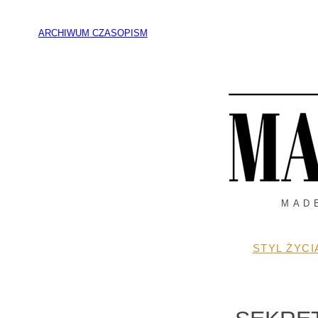
Przejdź
do
ARCHIWUM CZASOPISM
treści
MAD
STYL ŻYCI