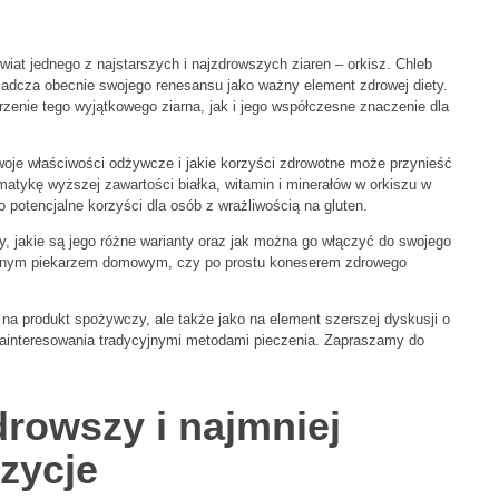
iat jednego z najstarszych i najzdrowszych ziaren – orkisz. Chleb
iadcza obecnie swojego renesansu jako ważny element zdrowej diety.
zenie tego wyjątkowego ziarna, jak i jego współczesne znaczenie dla
woje właściwości odżywcze i jakie korzyści zdrowotne może przynieść
matykę wyższej zawartości białka, witamin i minerałów w orkiszu w
potencjalne korzyści dla osób z wrażliwością na gluten.
, jakie są jego różne warianty oraz jak można go włączyć do swojego
alonym piekarzem domowym, czy po prostu koneserem zdrowego
o na produkt spożywczy, ale także jako na element szerszej dyskusji o
zainteresowania tradycyjnymi metodami pieczenia. Zapraszamy do
drowszy i najmniej
zycje