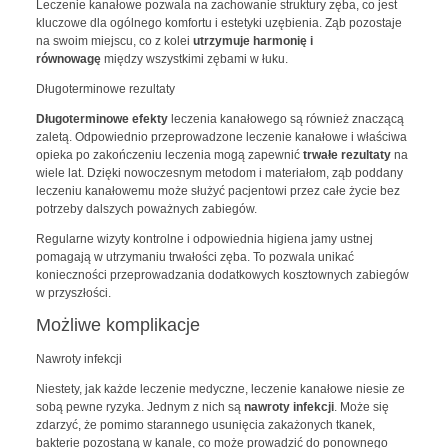
Leczenie kanałowe pozwala na zachowanie struktury zęba, co jest
kluczowe dla ogólnego komfortu i estetyki uzębienia. Ząb pozostaje
na swoim miejscu, co z kolei
utrzymuje harmonię i
równowagę
między wszystkimi zębami w łuku.
Długoterminowe rezultaty
Długoterminowe efekty
leczenia kanałowego są również znaczącą
zaletą. Odpowiednio przeprowadzone leczenie kanałowe i właściwa
opieka po zakończeniu leczenia mogą zapewnić
trwałe rezultaty
na
wiele lat. Dzięki nowoczesnym metodom i materiałom, ząb poddany
leczeniu kanałowemu może służyć pacjentowi przez całe życie bez
potrzeby dalszych poważnych zabiegów.
Regularne wizyty kontrolne i odpowiednia higiena jamy ustnej
pomagają w utrzymaniu trwałości zęba. To pozwala unikać
konieczności przeprowadzania dodatkowych kosztownych zabiegów
w przyszłości.
Możliwe komplikacje
Nawroty infekcji
Niestety, jak każde leczenie medyczne, leczenie kanałowe niesie ze
sobą pewne ryzyka. Jednym z nich są
nawroty infekcji
. Może się
zdarzyć, że pomimo starannego usunięcia zakażonych tkanek,
bakterie pozostaną w kanale, co może prowadzić do ponownego