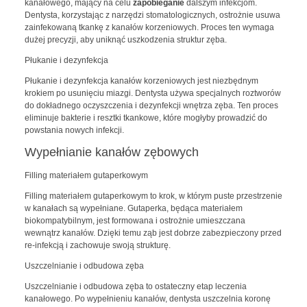
kanałowego, mający na celu
zapobieganie
dalszym infekcjom.
Dentysta, korzystając z narzędzi stomatologicznych, ostrożnie usuwa
zainfekowaną tkankę z kanałów korzeniowych. Proces ten wymaga
dużej precyzji, aby uniknąć uszkodzenia struktur zęba.
Płukanie i dezynfekcja
Płukanie i dezynfekcja kanałów korzeniowych jest niezbędnym
krokiem po usunięciu miazgi. Dentysta używa specjalnych roztworów
do dokładnego oczyszczenia i dezynfekcji wnętrza zęba. Ten proces
eliminuje bakterie i resztki tkankowe, które mogłyby prowadzić do
powstania nowych infekcji.
Wypełnianie kanałów zębowych
Filling materiałem gutaperkowym
Filling materiałem gutaperkowym to krok, w którym puste przestrzenie
w kanałach są wypełniane. Gutaperka, będąca materiałem
biokompatybilnym, jest formowana i ostrożnie umieszczana
wewnątrz kanałów. Dzięki temu ząb jest dobrze zabezpieczony przed
re-infekcją i zachowuje swoją strukturę.
Uszczelnianie i odbudowa zęba
Uszczelnianie i odbudowa zęba to ostateczny etap leczenia
kanałowego. Po wypełnieniu kanałów, dentysta uszczelnia koronę