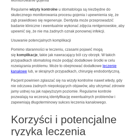
Monitorowanie gojenia
Regularne
wizyty kontrolne
u stomatologa są niezbędne do
skutecznego monitorowania procesu gojenia i upewnienia się, że
ząb prawidłowo się regeneruje. Dentysta może przeprowadzić
badanie kliniczne i ewentualnie wykonać zdjęcia rentgenowskie, aby
upewnić się, że nie ma żadnych oznak ponownej infekcji.
Usuwanie potencjalnych komplikacji
Pomimo staranności w leczeniu, czasami pojawić mogą
się
komplikacje
, takie jak nawracający ból czy obrzęk. W takich
przypadkach stomatolog może podjąć dodatkowe środki w celu
rozwiązania problemu. Może to obejmować dodatkowe
leczenie
kanałowe
lub, w skrajnych przypadkach, chirurgię endodontyczną.
Pacjent powinien zgłaszać się na wizyty kontrolne nawet wtedy, gdy
nie odczuwa żadnych niepokojących objawów, aby utrzymać zdrowie
jamy ustnej na jak najwyższym poziomie. Regularne kontrole
pozwalają na wczesną identyfikację ewentualnych problemów i
zapewniają długoterminowy sukces leczenia kanałowego.
Korzyści i potencjalne
ryzyka leczenia