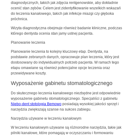
diagnostycznych, takich jak zdjęcia rentgenowskie, aby dokładnie
ocenić stan zębów. Celem jest zidentyfikowanie wszelkich wskazań
do leczenia kanałowego, takich jak infekcje miazgi czy głęboka
próchnica.
Wizyta diagnostyczna obejmuje również badanie kliniczne, podczas
którego dentysta ocenia stan jamy ustnej pacjenta.
Planowanie leczenia
Planowanie leczenia to kolejny kluczowy etap. Dentysta, na
podstawie zebranych danych, opracowuje plan leczenia, który jest
dostosowany do indywidualnych potrzeb pacjenta. W ramach tego
etapu omawiane są również potencjalne opcje leczenia oraz
przewidywane koszty.
Wyposażenie gabinetu stomatologicznego
Do skutecznego leczenia kanałowego niezbędne jest odpowiednie
wyposażenie gabinetu stomatologicznego. Specjaliści z gabinetu
Niebo-dent stotologia Bemowo
posiadają wysokiej jakości sprzęt i
narzędzia zwiększają szanse na sukces zabiegu.
Narzędzia używane w leczeniu kanałowym
W leczeniu kanałowym używane są różnorodne narzędzia, takie jak
pilniki kanałowe, które pomagają w oczyszczaniu i formowaniu