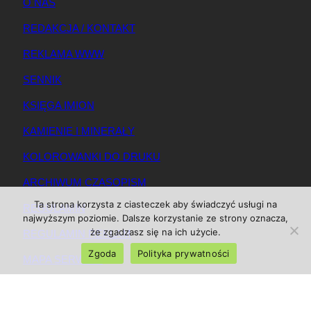
O NAS
REDAKCJA / KONTAKT
REKLAMA WWW
SENNIK
KSIĘGA IMION
KAMIENIE I MINERAŁY
KOLOROWANKI DO DRUKU
ARCHIWUM CZASOPISM
Ta strona korzysta z ciasteczek aby świadczyć usługi na
REGULAMIN
najwyższym poziomie. Dalsze korzystanie ze strony oznacza,
że zgadzasz się na ich użycie.
REGULAMIN REKLAM
Zgoda
Polityka prywatności
MAPA SERWISU
© 2025 Magazynkobiet.pl