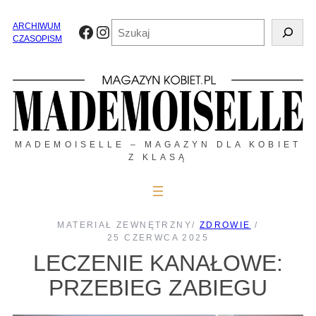
Przejdź
do
Szukaj
ARCHIWUM
Facebook
Instagram
treści
CZASOPISM
MADEMOISELLE – MAGAZYN DLA KOBIET
Z KLASĄ
MATERIAŁ ZEWNĘTRZNY
/
ZDROWIE
/
25 CZERWCA 2025
LECZENIE KANAŁOWE:
PRZEBIEG ZABIEGU