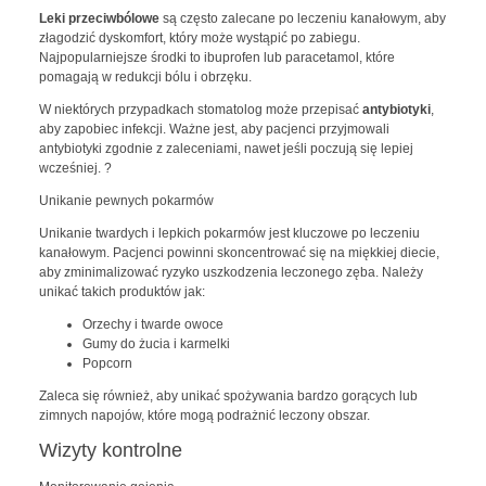
Leki przeciwbólowe
są często zalecane po leczeniu kanałowym, aby
złagodzić dyskomfort, który może wystąpić po zabiegu.
Najpopularniejsze środki to ibuprofen lub paracetamol, które
pomagają w redukcji bólu i obrzęku.
W niektórych przypadkach stomatolog może przepisać
antybiotyki
,
aby zapobiec infekcji. Ważne jest, aby pacjenci przyjmowali
antybiotyki zgodnie z zaleceniami, nawet jeśli poczują się lepiej
wcześniej. ?
Unikanie pewnych pokarmów
Unikanie twardych i lepkich pokarmów jest kluczowe po leczeniu
kanałowym. Pacjenci powinni skoncentrować się na miękkiej diecie,
aby zminimalizować ryzyko uszkodzenia leczonego zęba. Należy
unikać takich produktów jak:
Orzechy i twarde owoce
Gumy do żucia i karmelki
Popcorn
Zaleca się również, aby unikać spożywania bardzo gorących lub
zimnych napojów, które mogą podrażnić leczony obszar.
Wizyty kontrolne