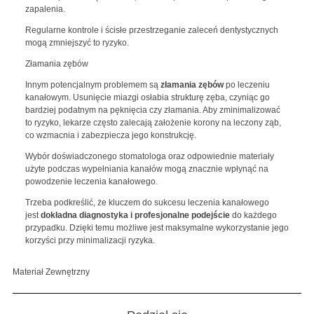
zapalenia.
Regularne kontrole i ścisłe przestrzeganie zaleceń dentystycznych
mogą zmniejszyć to ryzyko.
Złamania zębów
Innym potencjalnym problemem są
złamania zębów
po leczeniu
kanałowym. Usunięcie miazgi osłabia strukturę zęba, czyniąc go
bardziej podatnym na pęknięcia czy złamania. Aby zminimalizować
to ryzyko, lekarze często zalecają założenie korony na leczony ząb,
co wzmacnia i zabezpiecza jego konstrukcję.
Wybór doświadczonego stomatologa oraz odpowiednie materiały
użyte podczas wypełniania kanałów mogą znacznie wpłynąć na
powodzenie leczenia kanałowego.
Trzeba podkreślić, że kluczem do sukcesu leczenia kanałowego
jest
dokładna diagnostyka i profesjonalne podejście
do każdego
przypadku. Dzięki temu możliwe jest maksymalne wykorzystanie jego
korzyści przy minimalizacji ryzyka.
Materiał Zewnętrzny