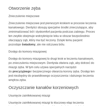
Otworzenie zęba
Znieczulenie miejscowe
Znieczulenie miejscowe jest pierwszym krokiem w procesie leczenia
kanałowego. Dentyści stosują specjalne środki znieczulające, aby
zminimalizować ból i dyskomfort pacjenta podczas zabiegu. Proces
ten zwykle obejmuje wstrzyknięcie leku w obszar bezpośrednio
otaczający ząb, który ma być leczony. Dzięki temu pacjent
pozostaje
świadomy
, ale nie odczuwa bólu.
Dostęp do komory miazgowej
Dostęp do komory miazgowej to drugi krok w leczeniu kanałowym,
po znieczuleniu miejscowym. Dentysta otwiera ząb, aby dotrzeć do
miazgi zęba. W tym celu używa specjalnych narzędzi
do
precyzyjnego
i bezpiecznego otwarcia korony zęba. Dostęp ten
jest niezbędny do prawidłowego oczyszczenia i dalszego leczenia
wnętrza zęba.
Oczyszczanie kanałów korzeniowych
Usunięcie zainfekowanej miazgi
Usunięcie zainfekowanej miazgi to kluczowy etap leczenia