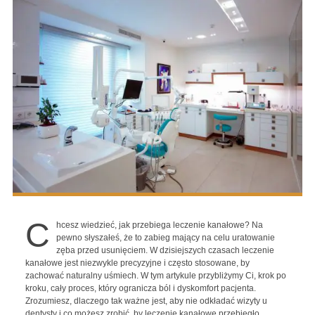
C
hcesz wiedzieć, jak przebiega leczenie kanałowe? Na
pewno słyszałeś, że to zabieg mający na celu uratowanie
zęba przed usunięciem. W dzisiejszych czasach leczenie
kanałowe jest niezwykle precyzyjne i często stosowane, by
zachować naturalny uśmiech. W tym artykule przybliżymy Ci, krok po
kroku, cały proces, który ogranicza ból i dyskomfort pacjenta.
Zrozumiesz, dlaczego tak ważne jest, aby nie odkładać wizyty u
dentysty i co możesz zrobić, by leczenie kanałowe przebiegło