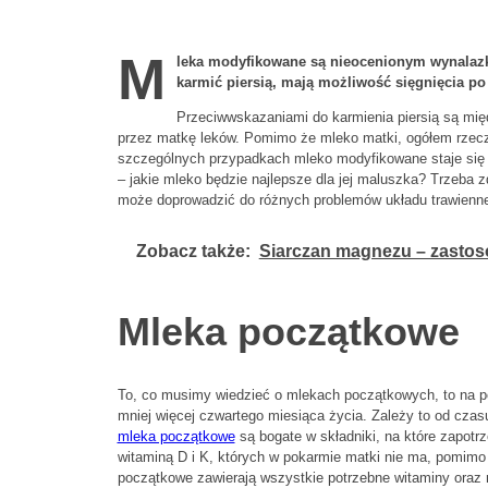
M
leka modyfikowane są nieocenionym wynalazk
karmić piersią, mają możliwość sięgnięcia po
Przeciwwskazaniami do karmienia piersią są międ
przez matkę leków. Pomimo że mleko matki, ogółem rzecz
szczególnych przypadkach mleko modyfikowane staje się 
– jakie mleko będzie najlepsze dla jej maluszka? Trzeba
może doprowadzić do różnych problemów układu trawiennego
Zobacz także:
Siarczan magnezu – zastoso
Mleka początkowe
To, co musimy wiedzieć o mlekach początkowych, to na pe
mniej więcej czwartego miesiąca życia. Zależy to od czas
mleka początkowe
są bogate w składniki, na które zapot
witaminą D i K, których w pokarmie matki nie ma, pomimo
początkowe zawierają wszystkie potrzebne witaminy oraz 