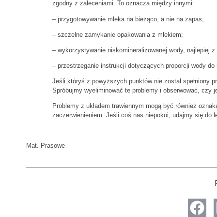
zgodny z zaleceniami. To oznacza między innymi:
– przygotowywanie mleka na bieżąco, a nie na zapas;
– szczelne zamykanie opakowania z mlekiem;
– wykorzystywanie niskomineralizowanej wody, najlepiej z b
– przestrzeganie instrukcji dotyczących proporcji wody do
Jeśli któryś z powyższych punktów nie został spełniony 
Spróbujmy wyeliminować te problemy i obserwować, czy je
Problemy z układem trawiennym mogą być również oznaką a
zaczerwienieniem. Jeśli coś nas niepokoi, udajmy się do l
Mat. Prasowe