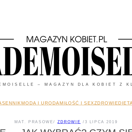
EMOISELLE – MAGAZYN DLA KOBIET Z K
A
SENNIK
MODA I URODA
MIŁOŚĆ I SEX
ZDROWIE
DIETA
MAT. PRASOWE
/
ZDROWIE
/
3 LIPCA 2019