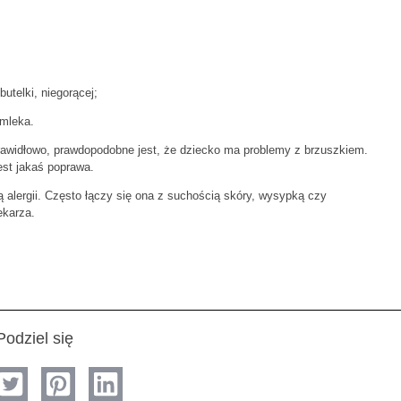
utelki, niegorącej;
 mleka.
prawidłowo, prawdopodobne jest, że dziecko ma problemy z brzuszkiem.
st jakaś poprawa.
lergii. Często łączy się ona z suchością skóry, wysypką czy
ekarza.
Podziel się