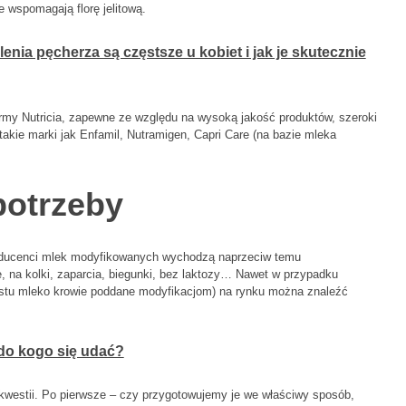
 wspomagają florę jelitową.
nia pęcherza są częstsze u kobiet i jak je skutecznie
irmy Nutricia, zapewne ze względu na wysoką jakość produktów, szeroki
akie marki jak Enfamil, Nutramigen, Capri Care (na bazie mleka
potrzeby
roducenci mlek modyfikowanych wychodzą naprzeciw temu
, na kolki, zaparcia, biegunki, bez laktozy… Nawet w przypadku
ostu mleko krowie poddane modyfikacjom) na rynku można znaleźć
do kogo się udać?
kwestii. Po pierwsze – czy przygotowujemy je we właściwy sposób,