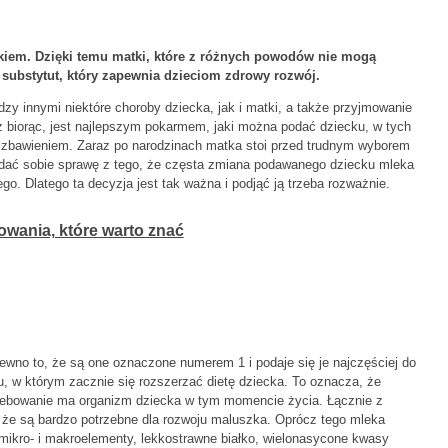
iem. Dzięki temu matki, które z różnych powodów nie mogą
 substytut, który zapewnia dzieciom zdrowy rozwój.
zy innymi niektóre choroby dziecka, jak i matki, a także przyjmowanie
 biorąc, jest najlepszym pokarmem, jaki można podać dziecku, w tych
zbawieniem. Zaraz po narodzinach matka stoi przed trudnym wyborem
 zdać sobie sprawę z tego, że częsta zmiana podawanego dziecku mleka
. Dlatego ta decyzja jest tak ważna i podjąć ją trzeba rozważnie.
wania, które warto znać
wno to, że są one oznaczone numerem 1 i podaje się je najczęściej do
u, w którym zacznie się rozszerzać dietę dziecka. To oznacza, że
rzebowanie ma organizm dziecka w tym momencie życia. Łącznie z
 że są bardzo potrzebne dla rozwoju maluszka. Oprócz tego mleka
mikro- i makroelementy, lekkostrawne białko, wielonasycone kwasy