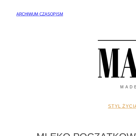
Przejdź
do
ARCHIWUM CZASOPISM
treści
MAD
STYL ŻYCI