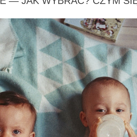
 — JAK WYBRAĆ? CZYM SI