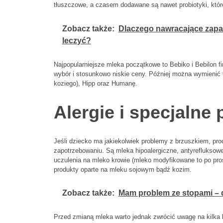
tłuszczowe, a czasem dodawane są nawet probiotyki, które
Zobacz także:
Dlaczego nawracające zapale
leczyć?
Najpopularniejsze mleka początkowe to Bebiko i Bebilon f
wybór i stosunkowo niskie ceny. Później można wymienić t
koziego), Hipp oraz Humanę.
Alergie i specjalne 
Jeśli dziecko ma jakiekolwiek problemy z brzuszkiem, p
zapotrzebowaniu. Są mleka hipoalergiczne, antyrefluksowe
uczulenia na mleko krowie (mleko modyfikowane to po pr
produkty oparte na mleku sojowym bądź kozim.
Zobacz także:
Mam problem ze stopami – 
Przed zmianą mleka warto jednak zwrócić uwagę na kilka 