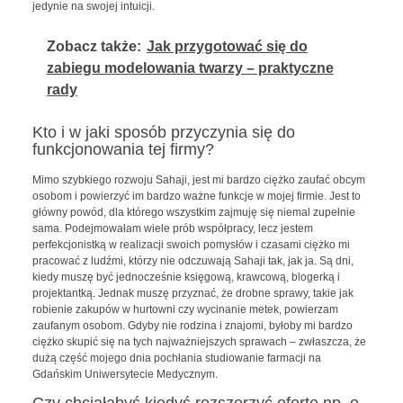
jedynie na swojej intuicji.
Zobacz także:
Jak przygotować się do
zabiegu modelowania twarzy – praktyczne
rady
Kto i w jaki sposób przyczynia się do
funkcjonowania tej firmy?
Mimo szybkiego rozwoju Sahaji, jest mi bardzo ciężko zaufać obcym
osobom i powierzyć im bardzo ważne funkcje w mojej firmie. Jest to
główny powód, dla którego wszystkim zajmuję się niemal zupełnie
sama. Podejmowałam wiele prób współpracy, lecz jestem
perfekcjonistką w realizacji swoich pomysłów i czasami ciężko mi
pracować z ludźmi, którzy nie odczuwają Sahaji tak, jak ja. Są dni,
kiedy muszę być jednocześnie księgową, krawcową, blogerką i
projektantką. Jednak muszę przyznać, że drobne sprawy, takie jak
robienie zakupów w hurtowni czy wycinanie metek, powierzam
zaufanym osobom. Gdyby nie rodzina i znajomi, byłoby mi bardzo
ciężko skupić się na tych najważniejszych sprawach – zwłaszcza, że
dużą część mojego dnia pochłania studiowanie farmacji na
Gdańskim Uniwersytecie Medycznym.
Czy chciałabyś kiedyś rozszerzyć ofertę np. o