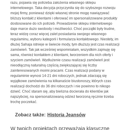
razu, pojawia się potrzeba założenia własnego sklepu
internetowego. Taka decyzja przyczyniła się do szybszego rozwoju
mojej firmy, ponieważ dzięki własnej stronie mogę nawiązywać
bliższy kontakt z klientami i oferować im spersonalizowane produkty
dostosowane do ich potrzeb. Prowadzenie sklepu internetowego
daje marce dużo swobody i możliwości. Choć początki były trudne,
teraz widzę coraz więcej zalet posiadania swojego własnego
regulaminu, wyboru kategorii i formularza kontaktowego. Niestety, im
dłużej Sahaja istnieje w świecie mody, tym dłuższy jest czas realizacji
zamówień. Tak jak wcześniej wspomniałam, wszystkim zajmuję się
sama, również kontaktem z klientami, tworzeniem dla nich oferty i
szyciem zamówień. Wydłużenie czasu realizacji zamówień jest
nieodłączną naturalną częścią zwiększającej się liczby
zainteresowanych moimi pracami. Czas realizacji podany w
regulaminie wynosi 14-21 dni roboczych, jednak zdarzają się
wyjątkowe zamówienia na kilkanaście biustonoszy, których czas
realizacji dochodzi do 36 dni roboczych i nie powinno to nikogo
dziwić. Choć staram się, aby bielizna docierała do klientów jak
najszybciej, na spersonalizowaną odzież tworzoną ręcznie trzeba
trochę poczekać.
Zobacz także:
Historia Jeansów
W twoich projektach przeważają klasyczne