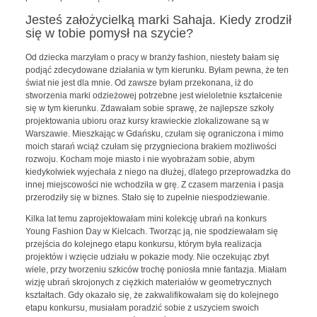
Jesteś założycielką marki Sahaja. Kiedy zrodził
się w tobie pomysł na szycie?
Od dziecka marzyłam o pracy w branży fashion, niestety bałam się
podjąć zdecydowane działania w tym kierunku. Byłam pewna, że ten
świat nie jest dla mnie. Od zawsze byłam przekonana, iż do
stworzenia marki odzieżowej potrzebne jest wieloletnie kształcenie
się w tym kierunku. Zdawałam sobie sprawę, że najlepsze szkoły
projektowania ubioru oraz kursy krawieckie zlokalizowane są w
Warszawie. Mieszkając w Gdańsku, czułam się ograniczona i mimo
moich starań wciąż czułam się przygnieciona brakiem możliwości
rozwoju. Kocham moje miasto i nie wyobrażam sobie, abym
kiedykolwiek wyjechała z niego na dłużej, dlatego przeprowadzka do
innej miejscowości nie wchodziła w grę. Z czasem marzenia i pasja
przerodziły się w biznes. Stało się to zupełnie niespodziewanie.
Kilka lat temu zaprojektowałam mini kolekcję ubrań na konkurs
Young Fashion Day w Kielcach. Tworząc ją, nie spodziewałam się
przejścia do kolejnego etapu konkursu, którym była realizacja
projektów i wzięcie udziału w pokazie mody. Nie oczekując zbyt
wiele, przy tworzeniu szkiców trochę poniosła mnie fantazja. Miałam
wizję ubrań skrojonych z ciężkich materiałów w geometrycznych
kształtach. Gdy okazało się, że zakwalifikowałam się do kolejnego
etapu konkursu, musiałam poradzić sobie z uszyciem swoich