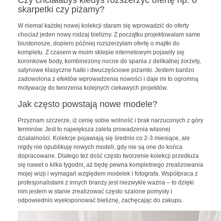
skarpetki czy piżamy?
W niemal każdej nowej kolekcji staram się wprowadzić do oferty
chociaż jeden nowy rodzaj bielizny. Z początku projektowałam same
biustonosze, dopiero później rozszerzyłam ofertę o majtki do
kompletu. Z czasem w moim sklepie internetowym pojawiły się
koronkowe body, kombinezony nocne do spania z delikatnej żorżety,
satynowe klasyczne halki i dwuczęściowe piżamki. Jestem bardzo
zadowolona z efektów wprowadzenia nowości i daje mi to ogromną
motywację do tworzenia kolejnych ciekawych projektów.
Jak często powstają nowe modele?
Przyznam szczerze, iż cenię sobie wolność i brak narzuconych z góry
terminów. Jest to największa zaleta prowadzenia własnej
działalności. Kolekcje pojawiają się średnio co 2-3 miesiące, ale
nigdy nie opublikuję nowych modeli, gdy nie są one do końca
dopracowane. Dlatego też dość często tworzenie kolekcji przedłuża
się nawet o kilka tygodni, aż będę pewna kompletnego zrealizowania
mojej wizji i wymagań względem modelek i fotografa. Współpraca z
profesjonalistami z innych branży jest niezwykle ważna – to dzięki
nim jestem w stanie zrealizować często szalone pomysły i
odpowiednio wyeksponować bieliznę, zachęcając do zakupu.