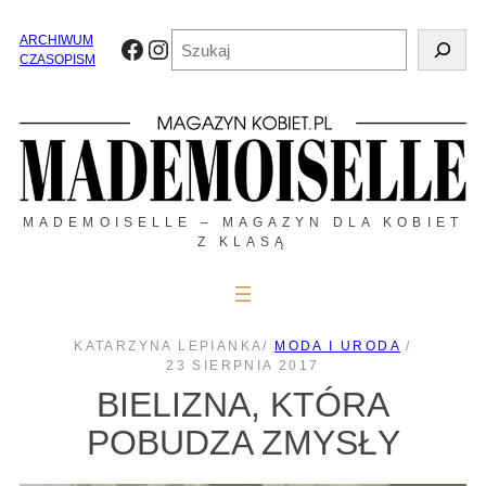
Przejdź
do
Szukaj
ARCHIWUM
Facebook
Instagram
treści
CZASOPISM
MADEMOISELLE – MAGAZYN DLA KOBIET
Z KLASĄ
KATARZYNA LEPIANKA
/
MODA I URODA
/
23 SIERPNIA 2017
BIELIZNA, KTÓRA
POBUDZA ZMYSŁY