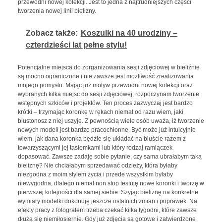
przewodni nowej kolekcji. Jest to jedna z najtrudniejszych części
tworzenia nowej linii bielizny.
Zobacz także:
Koszulki na 40 urodziny –
czterdzieści lat pełne stylu!
Potencjalne miejsca do zorganizowania sesji zdjęciowej w bieliźnie
są mocno ograniczone i nie zawsze jest możliwość zrealizowania
mojego pomysłu. Mając już motyw przewodni nowej kolekcji oraz
wybranych kilka miejsc do sesji zdjęciowej, rozpoczynam tworzenie
wstępnych szkiców i projektów. Ten proces zazwyczaj jest bardzo
krótki – trzymając koronkę w rękach niemal od razu wiem, jaki
biustonosz z niej uszyję. Z pewnością wiele osób uważa, iż tworzenie
nowych modeli jest bardzo pracochłonne. Być może już intuicyjnie
wiem, jak dana koronka będzie się układać na biuście razem z
towarzyszącymi jej tasiemkami lub który rodzaj ramiączek
dopasować. Zawsze zadaję sobie pytanie, czy sama ubrałabym taką
bieliznę? Nie chciałabym sprzedawać odzieży, która byłaby
niezgodna z moim stylem życia i przede wszystkim byłaby
niewygodna, dlatego niemal non stop testuję nowe koronki i tworzę w
pierwszej kolejności dla samej siebie. Szyjąc bieliznę na konkretne
wymiary modelki dokonuję jeszcze ostatnich zmian i poprawek. Na
efekty pracy z fotografem trzeba czekać kilka tygodni, które zawsze
dłużą się niemiłosiernie. Gdy już zdjęcia są gotowe i zatwierdzone