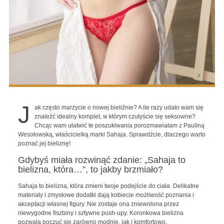
J
ak często marzycie o nowej bieliźnie? A ile razy udało wam się
znaleźć idealny komplet, w którym czułyście się seksowne?
Chcąc wam ułatwić te poszukiwania porozmawiałam z Pauliną
Wesołowską, właścicielką marki Sahaja. Sprawdźcie, dlaczego warto
poznać jej bieliznę!
Gdybyś miała rozwinąć zdanie: „Sahaja to
bielizna, która…”, to jakby brzmiało?
Sahaja to bielizna, która zmieni twoje podejście do ciała. Delikatne
materiały i zmysłowe dodatki dają kobiecie możliwość poznania i
akceptacji własnej figury. Nie zostaje ona zniewolona przez
niewygodne fiszbiny i sztywne push-upy. Koronkowa bielizna
pozwala poczuć się zarówno modnie, jak i komfortowo.