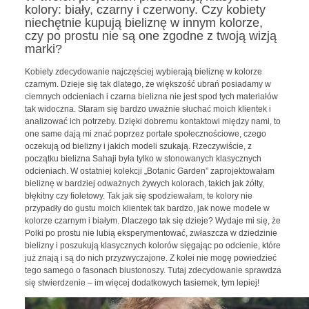
kolory: biały, czarny i czerwony. Czy kobiety
niechętnie kupują bieliznę w innym kolorze,
czy po prostu nie są one zgodne z twoją wizją
marki?
Kobiety zdecydowanie najczęściej wybierają bieliznę w kolorze
czarnym. Dzieje się tak dlatego, że większość ubrań posiadamy w
ciemnych odcieniach i czarna bielizna nie jest spod tych materiałów
tak widoczna. Staram się bardzo uważnie słuchać moich klientek i
analizować ich potrzeby. Dzięki dobremu kontaktowi między nami, to
one same dają mi znać poprzez portale społecznościowe, czego
oczekują od bielizny i jakich modeli szukają. Rzeczywiście, z
początku bielizna Sahaji była tylko w stonowanych klasycznych
odcieniach. W ostatniej kolekcji „Botanic Garden” zaprojektowałam
bieliznę w bardziej odważnych żywych kolorach, takich jak żółty,
błękitny czy fioletowy. Tak jak się spodziewałam, te kolory nie
przypadły do gustu moich klientek tak bardzo, jak nowe modele w
kolorze czarnym i białym. Dlaczego tak się dzieje? Wydaje mi się, że
Polki po prostu nie lubią eksperymentować, zwłaszcza w dziedzinie
bielizny i poszukują klasycznych kolorów sięgając po odcienie, które
już znają i są do nich przyzwyczajone. Z kolei nie mogę powiedzieć
tego samego o fasonach biustonoszy. Tutaj zdecydowanie sprawdza
się stwierdzenie – im więcej dodatkowych tasiemek, tym lepiej!