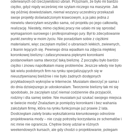
oderwanych od rzeczywistości ubrań. Przyznam, że było mi bardzo
ciężko, gdyż nigdy wcześniej nie szyłam niczego na maszynie. Jak
się później dowiedziałam, niemal wszyscy uczestnicy przekazali
swoje projekty doświadczonym krawcowym, a ja jako jedna z
niewielu stworzyłam wszystko sama, od projektu po jego całkowitą
realizację. Niestety, mimo ciężkiej pracy nie udało mi się sprostać
wymaganiom surowego i profesjonalnego jury. Był to zdecydowanie
punkt zwrotny w moim życiu. Nie poradziłam sobie z ciężkimi
materiałami, więc zaczęłam myśleć o ubraniach lekkich, zwiewnych,
z tkanin lejących się. Pewnego dnia wpadłam na zdjęcia miękkiej
koronkowej bielizny i zafascynowana pięknymi koronkami
postanowiłam sama stworzyć taką bieliznę. Z początku było bardzo
ciężko i znowu napotkałam masę problemów. Jeszcze wtedy nie było
tak wielu podobnych firm na rynku specjalizujących się w
nieusztywnianej bieliźnie i nie było żadnych dostępnych
przykładowych wykrojów w Internecie. Musiałam stworzyć je sama i
do dnia dzisiejszego je udoskonalam. Tworzenie bielizny tak mi się
spodobało, że zaczęłam szyć niemal codziennie dla przyjaciół,
rodziny i dla samej siebie. Nie musiałam już szukać swojego miejsca
w świecie mody! Znalazłam je pomiędzy koronkami i bez wahania
założyłam firmę, która na rynku funkcjonuje już prawie 2 lata.
Dostrzegłam zalety braku wykształcenia kierunkowego odnośnie
projektowania mody – nie czuję potrzeby korzystania ze schematów i
nic mnie nie ogranicza. Chętnie biorę udział w różnych
weekendowych kursach, ale gdy chodzi o projektowanie, polegam