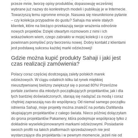
przeze mnie, tworzę opisy produktów, dopasowuję wcześniej
wybrane już nazwy do konkretnych modeli i publikuję je w Internecie.
Towarzyszą temu ogromne emocje. Nasuwa się nieuniknione pytanie
– czy kolekcja przypadnie do gustu? Sahaja ma wiele stałych
klientek, które na bieżąco przekazują swoje wrażenia odnośnie
nowych projektów. Dzięki otwartym rozmowom z nimi i ich
wskazówkom wiem, czego zabrakło w mojej kolekcji i o czym
powinnam pomyśleć przy tworzeniu nowej. Dobry kontakt z klientami
jest podstawą sukcesu każdej marki odzieżowej!
Gdzie można kupić produkty Sahaji i jaki jest
czas realizacji zamówienia?
Polacy coraz częściej dostrzegają zalety polskich marek
odzieżowych. W ciągu ostatnich kilku lat rynek miękkiej
nieusztywnianej bielizny zwiększył się o ponad 80%! Przeróżne
portale zarówno dla młodych początkujących projektantów, jak i dla
tych bardziej doświadczonych, starają się nadążać za modą i coraz
chętniej zapraszają nas do współpracy. Od niemal samego początku
istnienia Sahaji, moje projekty można znaleźć na portalu DaWanda
skupiającym projektantów z całego świata. Nieco później dołączyłam
do grona projektantów Pakamery, która podejmuje współpracę tylko z
dokładnie wyselekcjonowanymi markami odzieżowymi. Posiadanie
swoich profili na takich platformach sprzedażowych nie jest
wystarczające dla projektanta i w pewnym momencie, jeżeli nie od