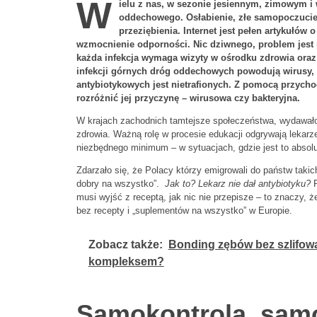
W
ielu z nas, w sezonie jesiennym, zimowym i
oddechowego. Osłabienie, złe samopoczucie, 
przeziębienia. Internet jest pełen artykułó
wzmocnienie odporności. Nic dziwnego, problem jest 
każda infekcja wymaga wizyty w ośrodku zdrowia oraz 
infekcji górnych dróg oddechowych powodują wirusy, o
antybiotykowych jest nietrafionych. Z pomocą przychod
rozróżnić jej przyczynę – wirusowa czy bakteryjna.
W krajach zachodnich tamtejsze społeczeństwa, wydawało
zdrowia. Ważną rolę w procesie edukacji odgrywają lekarz
niezbędnego minimum – w sytuacjach, gdzie jest to absolu
Zdarzało się, że Polacy którzy emigrowali do państw takich
dobry na wszystko”.
Jak to? Lekarz nie dał antybiotyku?
musi wyjść z receptą, jak nic nie przepisze – to znaczy, 
bez recepty i „suplementów na wszystko” w Europie.
Zobacz także:
Bonding zębów bez szlifowan
kompleksem?
Samokontrola, sam