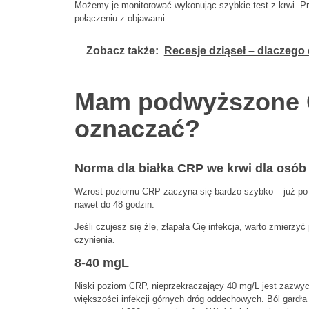
Możemy je monitorować wykonując szybkie test z krwi. Pr
połączeniu z objawami.
Zobacz także:
Recesje dziąseł – dlaczego d
Mam podwyższone C
oznaczać?
Norma dla białka CRP we krwi dla osó
Wzrost poziomu CRP zaczyna się bardzo szybko – już po o
nawet do 48 godzin.
Jeśli czujesz się źle, złapała Cię infekcja, warto zmierz
czynienia.
8-40 mgL
Niski poziom CRP, nieprzekraczający 40 mg/L jest zazwyc
większości infekcji górnych dróg oddechowych. Ból gardła