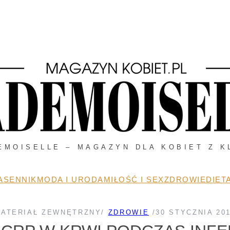
EMOISELLE – MAGAZYN DLA KOBIET Z K
A
SENNIK
MODA I URODA
MIŁOŚĆ I SEX
ZDROWIE
DIETA
ATERIAŁ ZEWNĘTRZNY
/
ZDROWIE
/
30 STYCZNIA 20