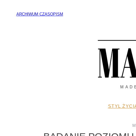
Przejdź
do
ARCHIWUM CZASOPISM
treści
MAD
STYL ŻYCI
M