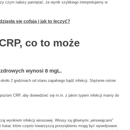
zy czym należy pamiętać, że wynik szybkiego interpretujemy w
ziąsła się cofają i jak to leczyć?
RP, co to może
b zdrowych wynosi 8 mgL.
koło 2 godzinach od stanu zapalnego bądź infekcji. Stężenie rośnie
yć poziom CRP, aby dowiedzieć się m.in. z jakim typem infekcji mamy do
zaj wynikiem infekcji wirusowej. Wirusy są głównymi „winowajcami”
 i katar, które często towarzyszą przeziębieniu mogą być wywoływane