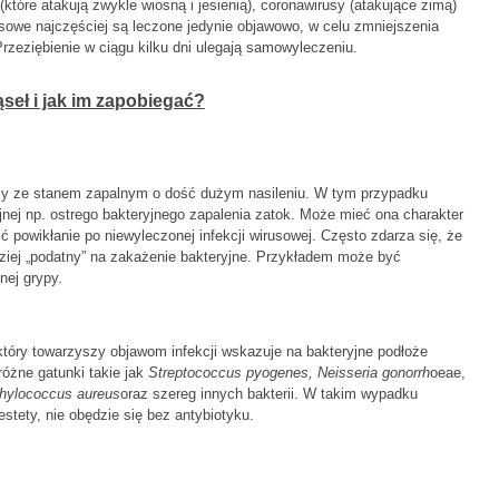
które atakują zwykle wiosną i jesienią), coronawirusy (atakujące zimą)
usowe najczęściej są leczone jedynie objawowo, w celu zmniejszenia
Przeziębienie w ciągu kilku dni ulegają samowyleczeniu.
seł i jak im zapobiegać?
y ze stanem zapalnym o dość dużym nasileniu. W tym przypadku
yjnej np. ostrego bakteryjnego zapalenia zatok. Może mieć ona charakter
ić powikłanie po niewyleczonej infekcji wirusowej. Często zdarza się, że
rdziej „podatny” na zakażenie bakteryjne. Przykładem może być
nej grypy.
tóry towarzyszy objawom infekcji wskazuje na bakteryjne podłoże
óżne gatunki takie jak
Streptococcus pyogenes, Neisseria gonorrh
oeae,
phylococcus aureus
oraz szereg innych bakterii. W takim wypadku
estety, nie obędzie się bez antybiotyku.