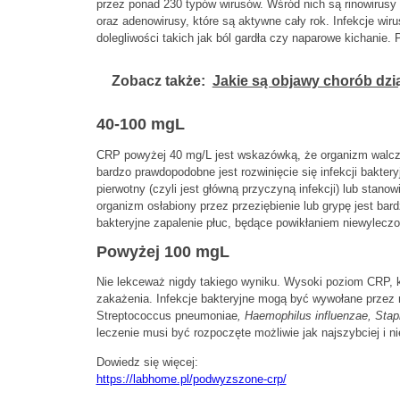
przez ponad 230 typów wirusów. Wśród nich są rinowirusy (
oraz adenowirusy, które są aktywne cały rok. Infekcje wir
dolegliwości takich jak ból gardła czy naparowe kichanie. 
Zobacz także:
Jakie są objawy chorób dzią
40-100 mgL
CRP powyżej 40 mg/L jest wskazówką, że organizm walcz
bardzo prawdopodobne jest rozwinięcie się infekcji bakter
pierwotny (czyli jest główną przyczyną infekcji) lub stanow
organizm osłabiony przez przeziębienie lub grypę jest ba
bakteryjne zapalenie płuc, będące powikłaniem niewyleczo
Powyżej 100 mgL
Nie lekceważ nigdy takiego wyniku. Wysoki poziom CRP, k
zakażenia. Infekcje bakteryjne mogą być wywołane przez r
Streptococcus pneumoniae
, Haemophilus influenzae, Sta
leczenie musi być rozpoczęte możliwie jak najszybciej i ni
Dowiedz się więcej:
https://labhome.pl/podwyzszone-crp/