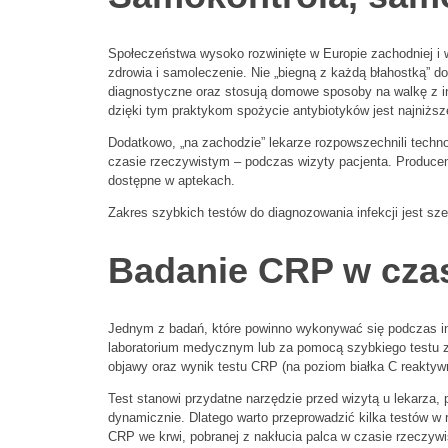
Społeczeństwa wysoko rozwinięte w Europie zachodniej i 
zdrowia i samoleczenie. Nie „biegną z każdą błahostką” do
diagnostyczne oraz stosują domowe sposoby na walkę z infe
dzięki tym praktykom spożycie antybiotyków jest najniższ
Dodatkowo, „na zachodzie” lekarze rozpowszechnili techn
czasie rzeczywistym – podczas wizyty pacjenta. Producen
dostępne w aptekach.
Zakres szybkich testów do diagnozowania infekcji jest sze
Badanie CRP w czasi
Jednym z badań, które powinno wykonywać się podczas in
laboratorium medycznym lub za pomocą szybkiego testu z a
objawy oraz wynik testu CRP (na poziom białka C reaktyw
Test stanowi przydatne narzędzie przed wizytą u lekarza
dynamicznie. Dlatego warto przeprowadzić kilka testów w 
CRP we krwi, pobranej z nakłucia palca w czasie rzeczywis