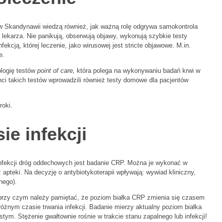
w Skandynawii wiedzą również, jak ważną rolę odgrywa samokontrola
 lekarza. Nie panikują, obserwują objawy, wykonują szybkie testy
kcją, której leczenie, jako wirusowej jest stricte objawowe. M.in.
e.
ologię testów
point of care,
która polega na wykonywaniu badań krwi w
ci takich testów wprowadzili również testy domowe dla pacjentów
roki.
e infekcji
fekcji dróg oddechowych jest badanie CRP. Można je wykonać w
pteki. Na decyzję o antybiotykoterapii wpływają: wywiad kliniczny,
nego).
, przy czym należy pamiętać, że poziom białka CRP zmienia się czasem
różnym czasie trwania infekcji. Badanie mierzy aktualny poziom białka
tym. Stężenie gwałtownie rośnie w trakcie stanu zapalnego lub infekcji!