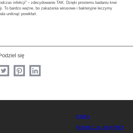
dczas infekcji”
– zdecydowanie TAK. Dzięki prostemu badaniu krwi
i. To bardzo ważne, bo zakażenia wirusowe i bakteryjne leczymy
ala uniknąć powikłań.
Podziel się
O NAS
REDAKCJA / KONTAKT