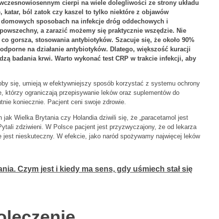
 wczesnowiosennym cierpi na wiele dolegliwości ze strony układu
katar, ból zatok czy kaszel to tylko niektóre z objawów
w o domowych sposobach na infekcje dróg oddechowych i
powszechny, a zarazić możemy się praktycznie wszędzie. Nie
co gorsza, stosowania antybiotyków. Szacuje się, że około 90%
dporne na działanie antybiotyków. Dlatego, większość kuracji
zą badania krwi. Warto wykonać test CRP w trakcie infekcji, aby
by się, umieją w efektywniejszy sposób korzystać z systemu ochrony
e, którzy ograniczają przepisywanie leków oraz suplementów do
tnie koniecznie. Pacjent ceni swoje zdrowie.
 jak Wielka Brytania czy Holandia dziwili się, że „paracetamol jest
Pytali zdziwieni. W Polsce pacjent jest przyzwyczajony, że od lekarza
że jest nieskuteczny. W efekcie, jako naród spożywamy najwięcej leków
ia. Czym jest i kiedy ma sens, gdy uśmiech stał się
oleczenie