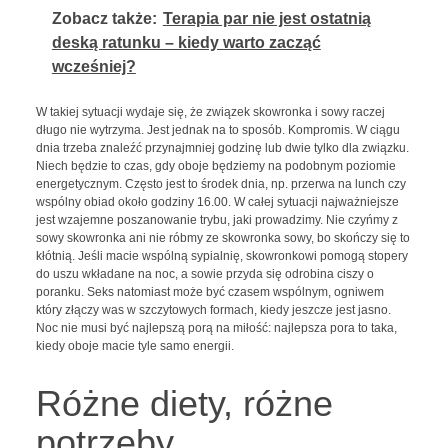
Zobacz także:
Terapia par nie jest ostatnią
deską ratunku – kiedy warto zacząć
wcześniej?
W takiej sytuacji wydaje się, że związek skowronka i sowy raczej
długo nie wytrzyma. Jest jednak na to sposób. Kompromis. W ciągu
dnia trzeba znaleźć przynajmniej godzinę lub dwie tylko dla związku.
Niech będzie to czas, gdy oboje będziemy na podobnym poziomie
energetycznym. Często jest to środek dnia, np. przerwa na lunch czy
wspólny obiad około godziny 16.00. W całej sytuacji najważniejsze
jest wzajemne poszanowanie trybu, jaki prowadzimy. Nie czyńmy z
sowy skowronka ani nie róbmy ze skowronka sowy, bo skończy się to
kłótnią. Jeśli macie wspólną sypialnię, skowronkowi pomogą stopery
do uszu wkładane na noc, a sowie przyda się odrobina ciszy o
poranku. Seks natomiast może być czasem wspólnym, ogniwem
który złączy was w szczytowych formach, kiedy jeszcze jest jasno.
Noc nie musi być najlepszą porą na miłość: najlepsza pora to taka,
kiedy oboje macie tyle samo energii.
Różne diety, różne
potrzeby