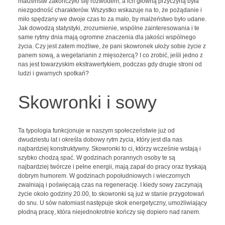
małżeństw zakończyło się rozwodem, a ich główną przyczyną była
niezgodność charakterów. Wszystko wskazuje na to, że pożądanie i
miło spędzany we dwoje czas to za mało, by małżeństwo było udane.
Jak dowodzą statystyki, zrozumienie, wspólne zainteresowania i te
same rytmy dnia mają ogromne znaczenia dla jakości wspólnego
życia. Czy jest zatem możliwe, że pani skowronek ułoży sobie życie z
panem sową, a wegetarianin z mięsożercą? I co zrobić, jeśli jedno z
nas jest towarzyskim ekstrawertykiem, podczas gdy drugie stroni od
ludzi i gwarnych spotkań?
Skowronki i sowy
Ta typologia funkcjonuje w naszym społeczeństwie już od
dwudziestu lat i określa dobowy rytm życia, który jest dla nas
najbardziej konstruktywny. Skowronki to ci, którzy wcześnie wstają i
szybko chodzą spać. W godzinach porannych osoby te są
najbardziej twórcze i pełne energii, mają zapał do pracy oraz tryskają
dobrym humorem. W godzinach popołudniowych i wieczornych
zwalniają i poświęcają czas na regenerację. I kiedy sowy zaczynają
życie około godziny 20.00, to skowronki są już w stanie przygotowań
do snu. U sów natomiast następuje skok energetyczny, umożliwiający
płodną pracę, która niejednokrotnie kończy się dopiero nad ranem.