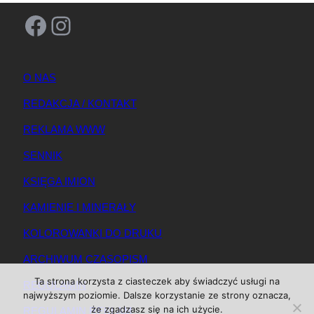
Facebook
Instagram
O NAS
REDAKCJA / KONTAKT
REKLAMA WWW
SENNIK
KSIĘGA IMION
KAMIENIE I MINERAŁY
KOLOROWANKI DO DRUKU
ARCHIWUM CZASOPISM
Ta strona korzysta z ciasteczek aby świadczyć usługi na
REGULAMIN
najwyższym poziomie. Dalsze korzystanie ze strony oznacza,
że zgadzasz się na ich użycie.
REGULAMIN REKLAM