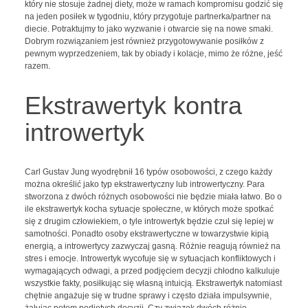
który nie stosuje żadnej diety, może w ramach kompromisu godzić się
na jeden posiłek w tygodniu, który przygotuje partnerka/partner na
diecie. Potraktujmy to jako wyzwanie i otwarcie się na nowe smaki.
Dobrym rozwiązaniem jest również przygotowywanie posiłków z
pewnym wyprzedzeniem, tak by obiady i kolacje, mimo że różne, jeść
razem.
Ekstrawertyk kontra
introwertyk
Carl Gustav Jung wyodrębnił 16 typów osobowości, z czego każdy
można określić jako typ ekstrawertyczny lub introwertyczny. Para
stworzona z dwóch różnych osobowości nie będzie miała łatwo. Bo o
ile ekstrawertyk kocha sytuacje społeczne, w których może spotkać
się z drugim człowiekiem, o tyle introwertyk będzie czuł się lepiej w
samotności. Ponadto osoby ekstrawertyczne w towarzystwie kipią
energią, a introwertycy zazwyczaj gasną. Różnie reagują również na
stres i emocje. Introwertyk wycofuje się w sytuacjach konfliktowych i
wymagających odwagi, a przed podjęciem decyzji chłodno kalkuluje
wszystkie fakty, posiłkując się własną intuicją. Ekstrawertyk natomiast
chętnie angażuje się w trudne sprawy i często działa impulsywnie,
żałując potem podjętych decyzji. Czy związek dwóch różnie