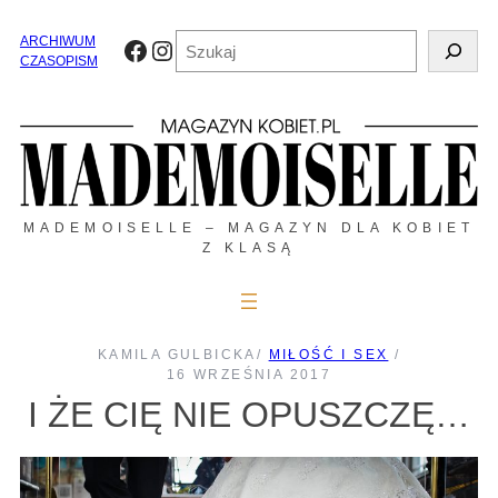
Przejdź
do
Szukaj
ARCHIWUM
Facebook
Instagram
treści
CZASOPISM
MADEMOISELLE – MAGAZYN DLA KOBIET
Z KLASĄ
KAMILA GULBICKA
/
MIŁOŚĆ I SEX
/
16 WRZEŚNIA 2017
I ŻE CIĘ NIE OPUSZCZĘ…