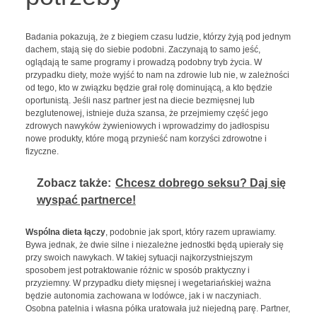
Badania pokazują, że z biegiem czasu ludzie, którzy żyją pod jednym
dachem, stają się do siebie podobni. Zaczynają to samo jeść,
oglądają te same programy i prowadzą podobny tryb życia. W
przypadku diety, może wyjść to nam na zdrowie lub nie, w zależności
od tego, kto w związku będzie grał rolę dominującą, a kto będzie
oportunistą. Jeśli nasz partner jest na diecie bezmięsnej lub
bezglutenowej, istnieje duża szansa, że przejmiemy część jego
zdrowych nawyków żywieniowych i wprowadzimy do jadłospisu
nowe produkty, które mogą przynieść nam korzyści zdrowotne i
fizyczne.
Zobacz także:
Chcesz dobrego seksu? Daj się
wyspać partnerce!
Wspólna dieta łączy
, podobnie jak sport, który razem uprawiamy.
Bywa jednak, że dwie silne i niezależne jednostki będą upierały się
przy swoich nawykach. W takiej sytuacji najkorzystniejszym
sposobem jest potraktowanie różnic w sposób praktyczny i
przyziemny. W przypadku diety mięsnej i wegetariańskiej ważna
będzie autonomia zachowana w lodówce, jak i w naczyniach.
Osobna patelnia i własna półka uratowała już niejedną parę. Partner,