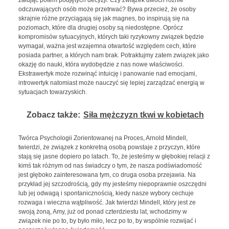
odczuwających osób może przetrwać? Bywa przecież, że osoby
skrajnie różne przyciągają się jak magnes, bo inspirują się na
poziomach, które dla drugiej osoby są niedostępne. Oprócz
kompromisów sytuacyjnych, których taki ryzykowny związek będzie
wymagał, ważna jest wzajemna otwartość względem cech, które
posiada partner, a których nam brak. Potraktujmy zatem związek jako
okazję do nauki, która wydobędzie z nas nowe właściwości.
Ekstrawertyk może rozwinąć intuicję i panowanie nad emocjami,
introwertyk natomiast może nauczyć się lepiej zarządzać energią w
sytuacjach towarzyskich.
Zobacz także:
Siła mężczyzn tkwi w kobietach
Twórca Psychologii Zorientowanej na Proces, Arnold Mindell,
twierdzi, że związek z konkretną osobą powstaje z przyczyn, które
stają się jasne dopiero po latach. To, że jesteśmy w głębokiej relacji z
kimś tak różnym od nas świadczy o tym, że nasza podświadomość
jest głęboko zainteresowana tym, co druga osoba przejawia. Na
przykład jej szczodrością, gdy my jesteśmy niepoprawnie oszczędni
lub jej odwagą i spontanicznością, kiedy nasze wybory cechuje
rozwaga i wieczna wątpliwość. Jak twierdzi Mindell, który jest ze
swoją żoną, Amy, już od ponad czterdziestu lat, wchodzimy w
związek nie po to, by było miło, lecz po to, by wspólnie rozwijać i