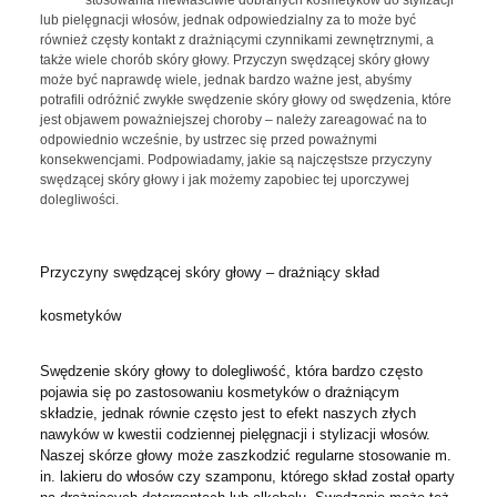
stosowania niewłaściwie dobranych kosmetyków do stylizacji
lub pielęgnacji włosów, jednak odpowiedzialny za to może być
również częsty kontakt z drażniącymi czynnikami zewnętrznymi, a
także wiele chorób skóry głowy. Przyczyn swędzącej skóry głowy
może być naprawdę wiele, jednak bardzo ważne jest, abyśmy
potrafili odróżnić zwykłe swędzenie skóry głowy od swędzenia, które
jest objawem poważniejszej choroby – należy zareagować na to
odpowiednio wcześnie, by ustrzec się przed poważnymi
konsekwencjami. Podpowiadamy, jakie są najczęstsze przyczyny
swędzącej skóry głowy i jak możemy zapobiec tej uporczywej
dolegliwości.
Przyczyny swędzącej skóry głowy – drażniący skład
kosmetyków
Swędzenie skóry głowy to dolegliwość, która bardzo często
pojawia się po zastosowaniu kosmetyków o drażniącym
składzie, jednak równie często jest to efekt naszych złych
nawyków w kwestii codziennej pielęgnacji i stylizacji włosów.
Naszej skórze głowy może zaszkodzić regularne stosowanie m.
in. lakieru do włosów czy szamponu, którego skład został oparty