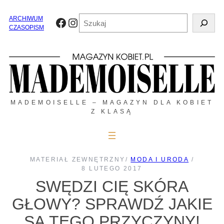
Przejdź
do
Szukaj
ARCHIWUM
Facebook
Instagram
treści
CZASOPISM
MADEMOISELLE – MAGAZYN DLA KOBIET
Z KLASĄ
MATERIAŁ ZEWNĘTRZNY
/
MODA I URODA
/
8 LUTEGO 2017
SWĘDZI CIĘ SKÓRA
GŁOWY? SPRAWDŹ JAKIE
SĄ TEGO PRZYCZYNY!