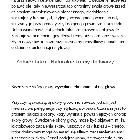
na drażniących detergentach lub alkoholu. Swędzenie może też
pojawić się, gdy niewystarczająco chronimy swoją głowę przed
działaniem promieniowania słonecznego, niedokładnie
spłukujemy kosmetyki, myjemy włosy gorącą wodą lub gdy
suszymy je przy pomocy zbyt gorącego powietrza z suszarki.
Dobra wiadomość jest jednak taka, że zazwyczaj objawy te
zanikają w momencie, gdy decydujemy się na zmianę swoich
złych nawyków, a także rozpoczynamy prawidłowy sposób ich
codziennej pielęgnacji i stylizacji.
Zobacz także:
Naturalne kremy do twarzy
Swędzenie skóry głowy wywołane chorobami skóry głowy
Przyczyną swędzącej skóry głowy nie zawsze jednak jest
niewłaściwa pielęgnacja czy stylizacja włosów. Czasami jest to
problem bardzo złożony, który wynika z poważniejszych chorób
skóry głowy. Swędzenie skóry głowy może być objawem m. in.
łojotokowego zapalenia skóry, łuszczycy czy łupieżu – chorób,
które dodatkowo mogą objawiać się silnym zaczerwienieniem i
łuszczeniem skóry. Jeżeli podejrzewamy, że swędzenie skóry