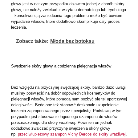
głowy jest w naszym przypadku objawem jednej z chorób skóry
głowy, nie należy zwlekać z wizytą u dermatologa lub trychologa
– konsekwencją zaniedbania tego problemu może być bowiem
wypadanie włosów, które dodatkowo skomplikuje cały proces
leczenia.
Zobacz także:
Młoda bez botoksu
Swędzenie skóry głowy a codzienna pielęgnacja włosów
Bez względu na przyczynę swędzącej skóry, bardzo dużo uwagi
musimy poświęcić na dobór odpowiednich kosmetyków do
pielęgnacji włosów, które pomogą nam pozbyć się tej uporczywej
dolegliwości. Będą one też stanowić doskonałe uzupełnienie
leczenia zaproponowanego przez specjalistę. Podstawą w tym
przypadku jest stosowanie łagodnego szamponu do włosów
przeznaczonego dla skóry wrażliwej. Powinien on jednak
dodatkowo zwalczać przyczynę swędzenia skóry głowy
np.
przeciwłupieżowy szampon Vichy Dercos do skóry wrażliwej
.