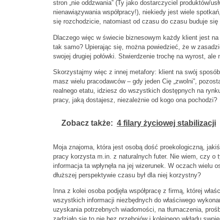
stron „nie oddzwania” (Ty jako dostarczyciel produktów/
nienawiązywania współpracy!), niekiedy jest wiele spotkań
się rozchodzicie, natomiast od czasu do czasu buduje się tr
Dlaczego więc w świecie biznesowym każdy klient jest n
tak samo? Upierając się, można powiedzieć, że w zasadzie
swojej drugiej połówki. Stwierdzenie trochę na wyrost, ale 
Skorzystajmy więc z innej metafory: klient na swój sposób
masz wielu pracodawców – gdy jeden Cię „zwolni”, pozosta
realnego etatu, idziesz do wszystkich dostępnych na ryn
pracy, jaką dostajesz, niezależnie od kogo ona pochodzi?
Zobacz także:
4 filary życiowej stabilizacji
Moja znajoma, która jest osobą dość proekologiczną, jaki
pracy korzysta m.in. z naturalnych futer. Nie wiem, czy o
informacja ta wpłynęła na jej wizerunek. W oczach wielu o
dłuższej perspektywie czasu był dla niej korzystny?
Inna z kolei osoba podjęła współpracę z firmą, której właś
wszystkich informacji niezbędnych do właściwego wykonani
uzyskania potrzebnych wiadomości, na tłumaczenia, prośb
zadziało się to nie bez przebojów i kolejnego wkładu swojeg