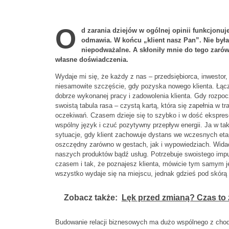
O
d zarania dziejów w ogólnej opinii funkcjonuje 
odmawia. W końcu „klient nasz Pan”. Nie był
niepodważalne. A skłoniły mnie do tego zaró
własne doświadczenia.
Wydaje mi się, że każdy z nas – przedsiębiorca, inwestor,
niesamowite szczęście, gdy pozyska nowego klienta. Łączy
dobrze wykonanej pracy i zadowolenia klienta. Gdy rozpo
swoistą tabula rasa – czystą kartą, która się zapełnia w t
oczekiwań. Czasem dzieje się to szybko i w dość ekspres
wspólny język i czuć pozytywny przepływ energii. Ja w tak
sytuacje, gdy klient zachowuje dystans we wczesnych etap
oszczędny zarówno w gestach, jak i wypowiedziach. Widać
naszych produktów bądź usług. Potrzebuje swoistego impuls
czasem i tak, że poznajesz klienta, mówicie tym samym j
wszystko wydaje się na miejscu, jednak gdzieś pod skórą c
Zobacz także:
Lęk przed zmianą? Czas to 
Budowanie relacji biznesowych ma dużo wspólnego z chod