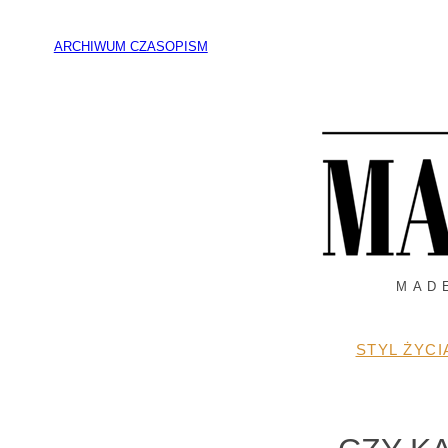
Przejdź
do
ARCHIWUM CZASOPISM
treści
MAD
STYL ŻYCI