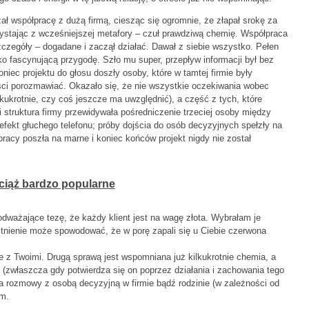
ał współpracę z dużą firmą, ciesząc się ogromnie, że złapał srokę za
ystając z wcześniejszej metafory – czuł prawdziwą chemię. Współpraca
czegóły – dogadane i zaczął działać. Dawał z siebie wszystko. Pełen
ako fascynującą przygodę. Szło mu super, przepływ informacji był bez
iec projektu do głosu doszły osoby, które w tamtej firmie były
ości porozmawiać. Okazało się, że nie wszystkie oczekiwania wobec
kukrotnie, czy coś jeszcze ma uwzględnić), a część z tych, które
 i struktura firmy przewidywała pośredniczenie trzeciej osoby między
fekt głuchego telefonu; próby dojścia do osób decyzyjnych spełzły na
acy poszła na marne i koniec końców projekt nigdy nie został
ciąż bardzo popularne
odważające tezę, że każdy klient jest na wagę złota. Wybrałam je
istnienie może spowodować, że w porę zapali się u Ciebie czerwona
e z Twoimi. Drugą sprawą jest wspomniana już kilkukrotnie chemia, a
m (zwłaszcza gdy potwierdza się on poprzez działania i zachowania tego
ia rozmowy z osobą decyzyjną w firmie bądź rodzinie (w zależności od
em.