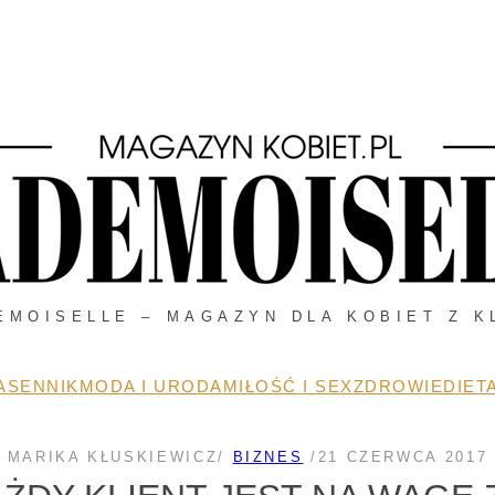
EMOISELLE – MAGAZYN DLA KOBIET Z K
A
SENNIK
MODA I URODA
MIŁOŚĆ I SEX
ZDROWIE
DIETA
MARIKA KŁUSKIEWICZ
/
BIZNES
/
21 CZERWCA 2017