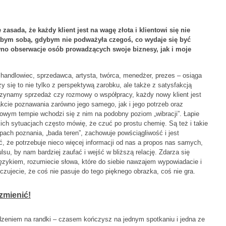
zasada, że każdy klient jest na wagę złota i klientowi się nie
abym sobą, gdybym nie podważyła czegoś, co wydaje się być
wno obserwacje osób prowadzących swoje biznesy, jak i moje
 handlowiec, sprzedawca, artysta, twórca, menedżer, prezes – osiąga
 się to nie tylko z perspektywą zarobku, ale także z satysfakcją
czynamy sprzedaż czy rozmowy o współpracy, każdy nowy klient jest
rakcie poznawania zarówno jego samego, jak i jego potrzeb oraz
owym tempie wchodzi się z nim na podobny poziom „wibracji”. Łapie
ich sytuacjach często mówię, że czuć po prostu chemię. Są też i takie
ach poznania, „bada teren”, zachowuje powściągliwość i jest
, że potrzebuje nieco więcej informacji od nas a propos nas samych,
u, by nam bardziej zaufać i wejść w bliższą relację. Zdarza się
ęzykiem, rozumiecie słowa, które do siebie nawzajem wypowiadacie i
zujecie, że coś nie pasuje do tego pięknego obrazka, coś nie gra.
zmienić!
zeniem na randki – czasem kończysz na jednym spotkaniu i jedna ze