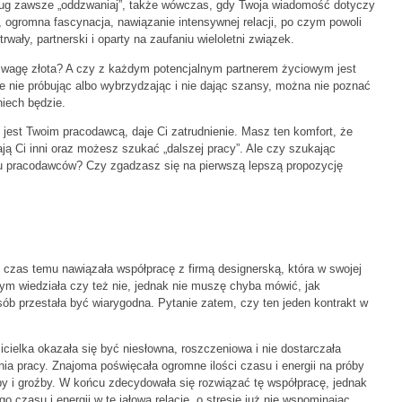
usług zawsze „oddzwaniaj”, także wówczas, gdy Twoja wiadomość dotyczy
, ogromna fascynacja, nawiązanie intensywnej relacji, po czym powoli
wały, partnerski i oparty na zaufaniu wieloletni związek.
a wagę złota? A czy z każdym potencjalnym partnerem życiowym jest
 nie próbując albo wybrzydzając i nie dając szansy, można nie poznać
niech będzie.
 jest Twoim pracodawcą, daje Ci zatrudnienie. Masz ten komfort, że
ją Ci inni oraz możesz szukać „dalszej pracy”. Ale czy szukając
ku pracodawców? Czy zgadzasz się na pierwszą lepszą propozycję
ś czas temu nawiązała współpracę z firmą designerską, która w swojej
 tym wiedziała czy też nie, jednak nie muszę chyba mówić, jak
sób przestała być wiarygodna. Pytanie zatem, czy ten jeden kontrakt w
cicielka okazała się być niesłowna, roszczeniowa i nie dostarczała
a pracy. Znajoma poświęcała ogromne ilości czasu i energii na próby
y i groźby. W końcu zdecydowała się rozwiązać tę współpracę, jednak
o czasu i energii w tę jałową relację, o stresie już nie wspominając.