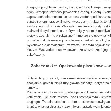
Kolejnym przykładem jest sytuacja, w której kolega nawiąz
ogon. Wstępne rozmowy prowadził z osobą, z którą – korz
zapowiadała się znakomicie, umowa została podpisana, sz
zapału i energii pracował nawet wieczorami, traktując to j
zastrzeżeń… do czasu. Wszystko się zmieniło, gdy pod kon
realnymi decydentami, a z którymi nigdy nie miał możliw
projektu zostały mu przekazane (mimo, że się upewniał kil
poznał w trakcie realizacji, ewoluowały. Jednakże polityka
wykonawcą a decydentami, w związku z czym pojawił się e
niczym. Wszystko to spowodowało, że wilcza część jego pr
zakończony.
Zobacz także:
Opakowania plastikowe – w
To tylko trzy przykłady maksymalnie – w mojej ocenie – p
specjalnie, gdyż ukazują trzy główne obszary, których za
lampka.
Pierwsza rzecz to wartości potencjalnego klienta niezgodn
konkretnie – jej brak, między Tobą i potencjalnym kliente
drugiego). Trzecia natomiast to brak możliwości nawiązan
branży, w jakiej działasz), czyli Twoim prawdziwym klient