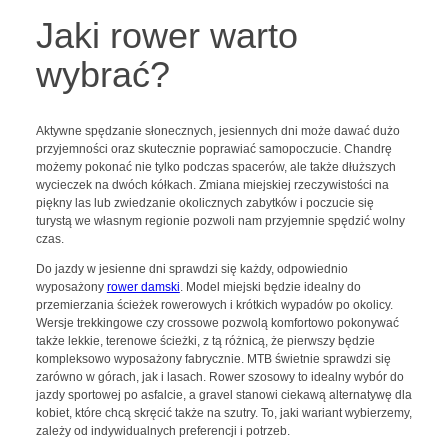
Jaki rower warto
wybrać?
Aktywne spędzanie słonecznych, jesiennych dni może dawać dużo
przyjemności oraz skutecznie poprawiać samopoczucie. Chandrę
możemy pokonać nie tylko podczas spacerów, ale także dłuższych
wycieczek na dwóch kółkach. Zmiana miejskiej rzeczywistości na
piękny las lub zwiedzanie okolicznych zabytków i poczucie się
turystą we własnym regionie pozwoli nam przyjemnie spędzić wolny
czas.
Do jazdy w jesienne dni sprawdzi się każdy, odpowiednio
wyposażony
rower damski
. Model miejski będzie idealny do
przemierzania ścieżek rowerowych i krótkich wypadów po okolicy.
Wersje trekkingowe czy crossowe pozwolą komfortowo pokonywać
także lekkie, terenowe ścieżki, z tą różnicą, że pierwszy będzie
kompleksowo wyposażony fabrycznie. MTB świetnie sprawdzi się
zarówno w górach, jak i lasach. Rower szosowy to idealny wybór do
jazdy sportowej po asfalcie, a gravel stanowi ciekawą alternatywę dla
kobiet, które chcą skręcić także na szutry. To, jaki wariant wybierzemy,
zależy od indywidualnych preferencji i potrzeb.