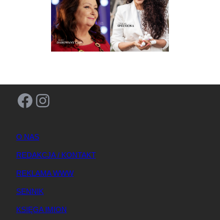
Facebook
Instagram
O NAS
REDAKCJA / KONTAKT
REKLAMA WWW
SENNIK
KSIĘGA IMION