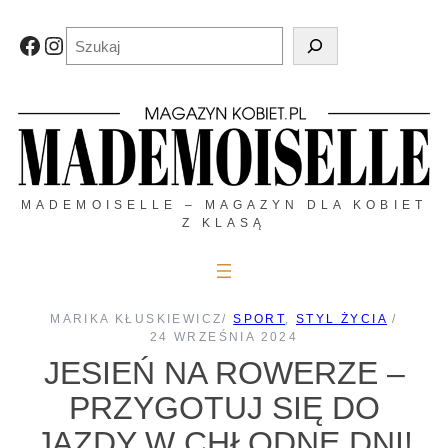
Przejdź
do
Szukaj
Facebook
Instagram
treści
MADEMOISELLE – MAGAZYN DLA KOBIET
Z KLASĄ
MARIKA KŁUSKIEWICZ
/
SPORT
, 
STYL ŻYCIA
/
24 WRZEŚNIA 2024
JESIEŃ NA ROWERZE –
PRZYGOTUJ SIĘ DO
JAZDY W CHŁODNE DNI!