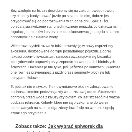
Bez względu na to, czy decydujemy się na zakup nowego roweru,
czy chcemy kontynuować jazdę po sezonie letnim, dobrze jest
przygotować się do podróżowania w chłodne dni. Specjaliści
polecają sprawdzenie stanu technicznego pojazdu, co oznacza m.in.
regulację hamulców i przerzutek oraz konserwację napędu smarami
odpornymi na działanie wody.
Wiele rowerzystek rozważa także inwestycję w nowy osprzęt czy
akcesoria, dostosowane do typu posiadanego pojazdu. Dobrej
jakości opony o wyrazistym, samooczyszczającym się bieżniku
zdecydowanie poprawią przyczepność na wertepach i błotnistych
ścieżkach. Docenisz je nie tylko, jeśli jeździsz po kałużach. Zwiększą
one również przyjemność z jazdy przez segmenty błotniste lub
obsypane listowiem.
To jednak nie wszystko. Pełnowymiarowe błotniki zdecydowanie
podnoszą komfort podczas jazdy w deszczowej aurze. Skutecznie
ochronią przed wodą z kałuży czy błotem, co jest szczególnie ważne
podczas rekreacji. Kobiety, które nie są przekonane do wersji
montowanych na stałe, mogą zdecydować się na wariant z opcją
szybkiego przypinania.
Zobacz także:
Jak wybrać śpiworek dla