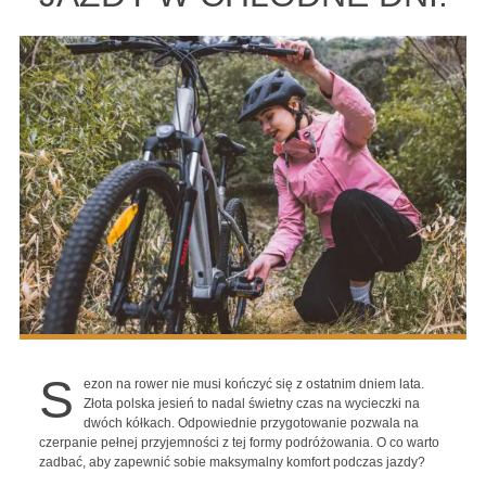
S
ezon na rower nie musi kończyć się z ostatnim dniem lata.
Złota polska jesień to nadal świetny czas na wycieczki na
dwóch kółkach. Odpowiednie przygotowanie pozwala na
czerpanie pełnej przyjemności z tej formy podróżowania. O co warto
zadbać, aby zapewnić sobie maksymalny komfort podczas jazdy?