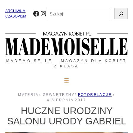
Przejdź
do
Szukaj
ARCHIWUM
Facebook
Instagram
treści
CZASOPISM
MADEMOISELLE – MAGAZYN DLA KOBIET
Z KLASĄ
MATERIAŁ ZEWNĘTRZNY
/
FOTORELACJE
/
4 SIERPNIA 2017
HUCZNE URODZINY
SALONU URODY GABRIEL