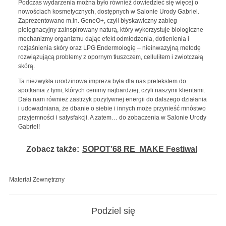
Podczas wydarzenia można było również dowiedzieć się więcej o
nowościach kosmetycznych, dostępnych w Salonie Urody Gabriel.
Zaprezentowano m.in. GeneO+, czyli błyskawiczny zabieg
pielęgnacyjny zainspirowany naturą, który wykorzystuje biologiczne
mechanizmy organizmu dając efekt odmłodzenia, dotlenienia i
rozjaśnienia skóry oraz LPG Endermologię – nieinwazyjną metodę
rozwiązującą problemy z opornym tłuszczem, cellulitem i zwiotczałą
skórą.
Ta niezwykła urodzinowa impreza była dla nas pretekstem do
spotkania z tymi, których cenimy najbardziej, czyli naszymi klientami.
Dała nam również zastrzyk pozytywnej energii do dalszego działania
i udowadniana, że dbanie o siebie i innych może przynieść mnóstwo
przyjemności i satysfakcji. A zatem… do zobaczenia w Salonie Urody
Gabriel!
Zobacz także:
SOPOT’68 RE_MAKE Festiwal
Materiał Zewnętrzny
Podziel się