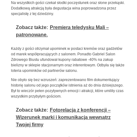
Na wszystkich gości czekał słodki poczęstunek oraz słone przekąski.
Dodatkową atrakcją była degustacja wina poprowadzona przez
specjalistę z tej dziedziny.
Zobacz także:
Premiera teledysku Mali –
patronowane.
Każdy z gości otrzymał upominek w postaci kremów oraz gadżetów
od marek współpracujących z salonem. Ponadto Gabriel Salon
Zdrowego Biustu ufundował kupony rabatowe -40% na zakup
bielizny w sklepie stacjonarnym oraz interentowym. Odbyła się także
loteria upominków od partnerów salonu.
Nie obyło się bez wzruszeń: zaprezentowano film dokumentujący
historię salonu od jego początków istnienia aż do dnia dzisiejszego.
Był to wieczór pełen pozytywnych emocji i atrakcji, które umiliły czas
wszystkim przybyłym gościom.
Zobacz także:
Fotorelacja z konferencji –
Wizerunek marki i komunikacja wewnątrz
Twojej firmy