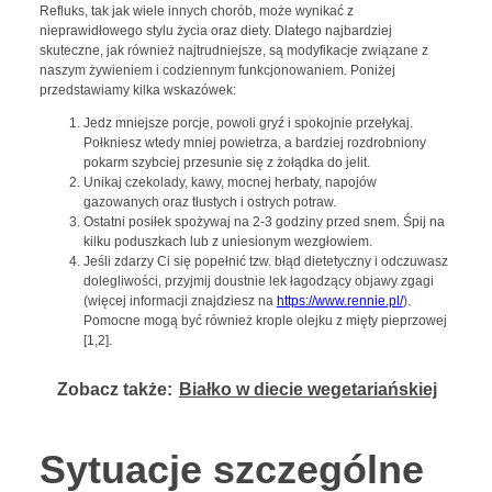
Refluks, tak jak wiele innych chorób, może wynikać z
nieprawidłowego stylu życia oraz diety. Dlatego najbardziej
skuteczne, jak również najtrudniejsze, są modyfikacje związane z
naszym żywieniem i codziennym funkcjonowaniem. Poniżej
przedstawiamy kilka wskazówek:
Jedz mniejsze porcje, powoli gryź i spokojnie przełykaj.
Połkniesz wtedy mniej powietrza, a bardziej rozdrobniony
pokarm szybciej przesunie się z żołądka do jelit.
Unikaj czekolady, kawy, mocnej herbaty, napojów
gazowanych oraz tłustych i ostrych potraw.
Ostatni posiłek spożywaj na 2-3 godziny przed snem. Śpij na
kilku poduszkach lub z uniesionym wezgłowiem.
Jeśli zdarzy Ci się popełnić tzw. błąd dietetyczny i odczuwasz
dolegliwości, przyjmij doustnie lek łagodzący objawy zgagi
(więcej informacji znajdziesz na
https://www.rennie.pl/
).
Pomocne mogą być również krople olejku z mięty pieprzowej
[1,2].
Zobacz także:
Białko w diecie wegetariańskiej
Sytuacje szczególne