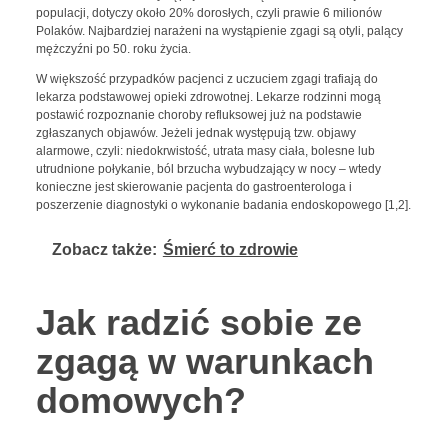
populacji, dotyczy około 20% dorosłych, czyli prawie 6 milionów
Polaków. Najbardziej narażeni na wystąpienie zgagi są otyli, palący
mężczyźni po 50. roku życia.
W większość przypadków pacjenci z uczuciem zgagi trafiają do
lekarza podstawowej opieki zdrowotnej. Lekarze rodzinni mogą
postawić rozpoznanie choroby refluksowej już na podstawie
zgłaszanych objawów. Jeżeli jednak występują tzw. objawy
alarmowe, czyli: niedokrwistość, utrata masy ciała, bolesne lub
utrudnione połykanie, ból brzucha wybudzający w nocy – wtedy
konieczne jest skierowanie pacjenta do gastroenterologa i
poszerzenie diagnostyki o wykonanie badania endoskopowego [1,2].
Zobacz także:
Śmierć to zdrowie
Jak radzić sobie ze
zgagą w warunkach
domowych?