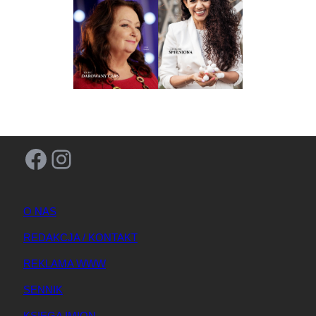
Facebook
Instagram
O NAS
REDAKCJA / KONTAKT
REKLAMA WWW
SENNIK
KSIĘGA IMION