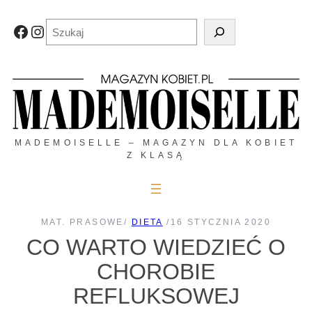
Przejdź
do
Szukaj
Facebook
Instagram
treści
MADEMOISELLE – MAGAZYN DLA KOBIET
Z KLASĄ
MAT. PRASOWE
/
DIETA
/
16 STYCZNIA 2020
CO WARTO WIEDZIEĆ O
CHOROBIE
REFLUKSOWEJ