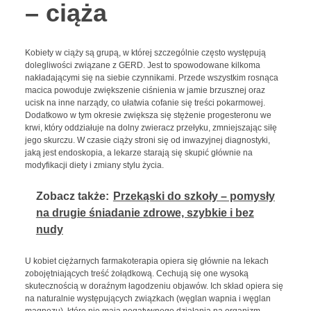
– ciąża
Kobiety w ciąży są grupą, w której szczególnie często występują
dolegliwości związane z GERD. Jest to spowodowane kilkoma
nakładającymi się na siebie czynnikami. Przede wszystkim rosnąca
macica powoduje zwiększenie ciśnienia w jamie brzusznej oraz
ucisk na inne narządy, co ułatwia cofanie się treści pokarmowej.
Dodatkowo w tym okresie zwiększa się stężenie progesteronu we
krwi, który oddziałuje na dolny zwieracz przełyku, zmniejszając siłę
jego skurczu. W czasie ciąży stroni się od inwazyjnej diagnostyki,
jaką jest endoskopia, a lekarze starają się skupić głównie na
modyfikacji diety i zmiany stylu życia.
Zobacz także:
Przekąski do szkoły – pomysły
na drugie śniadanie zdrowe, szybkie i bez
nudy
U kobiet ciężarnych farmakoterapia opiera się głównie na lekach
zobojętniających treść żołądkową. Cechują się one wysoką
skutecznością w doraźnym łagodzeniu objawów. Ich skład opiera się
na naturalnie występujących związkach (węglan wapnia i węglan
magnezu), które nie mają negatywnego działania na organizm.