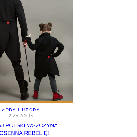
MODA I URODA
2 MAJA 2016
AJ POLSKI WSZCZYNA
OSENNĄ REBELIĘ!