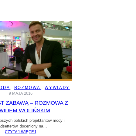
RODA
, 
ROZMOWA
, 
WYWIADY
9 MAJA 2016
ST ZABAWĄ – ROZMOWA Z
WIDEM WOLIŃSKIM
epszych polskich projektantów mody i
ndsetterów, doceniony na…
CZYTAJ WIĘCEJ