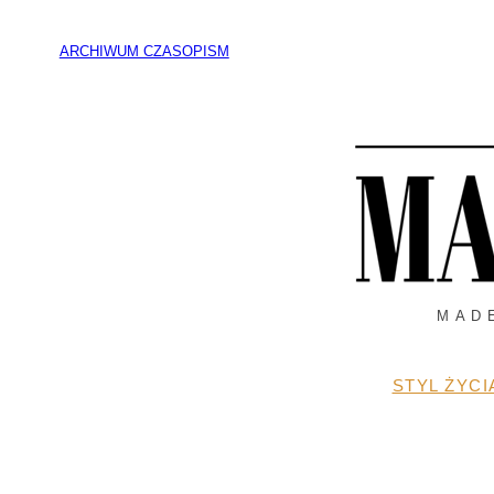
Przejdź
do
ARCHIWUM CZASOPISM
treści
MAD
STYL ŻYCI