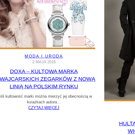
MODA I URODA
2 MAJA 2016
DOXA – KULTOWA MARKA
WAJCARSKICH ZEGARKÓW Z NOWĄ
LINIĄ NA POLSKIM RYNKU
śli kultowość marki można mierzyć jej obecnością w
ksiażkach autora…
CZYTAJ WIĘCEJ
HULT
WI