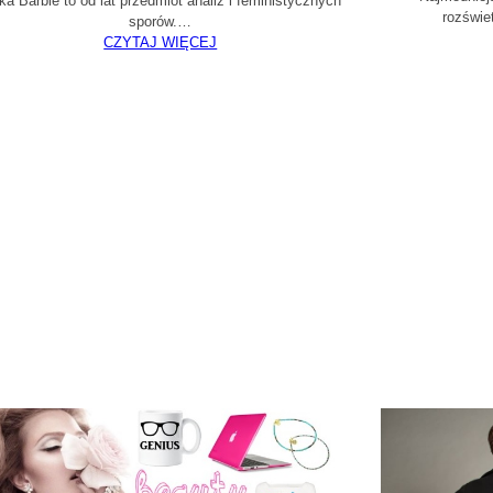
ka Barbie to od lat przedmiot analiz i feministycznych
rozświe
sporów.…
CZYTAJ WIĘCEJ