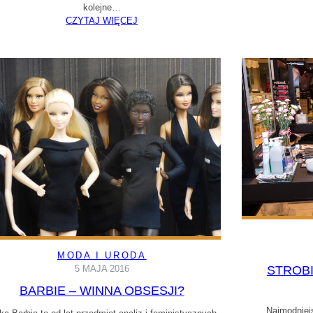
kolejne…
CZYTAJ WIĘCEJ
MODA I URODA
5 MAJA 2016
STROBI
BARBIE – WINNA OBSESJI?
Najmodniej