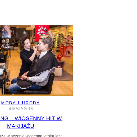
MODA I URODA
4 MAJA 2016
NG – WIOSENNY HIT W
MAKIJAŻU
sza w sezonie wiosenno-letnim jest