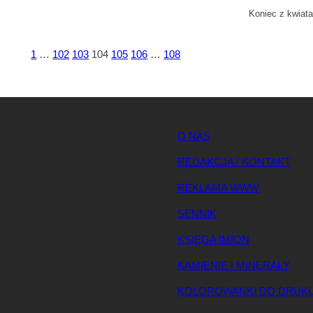
Koniec z kwiat
1
…
102
103
104
105
106
…
108
O NAS
REDAKCJA / KONTAKT
REKLAMA WWW
SENNIK
KSIĘGA IMION
KAMIENIE I MINERAŁY
KOLOROWANKI DO DRUK