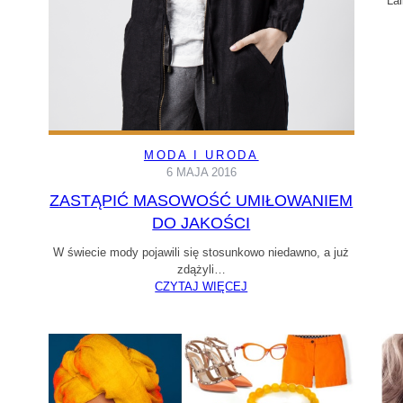
Lal
MODA I URODA
6 MAJA 2016
ZASTĄPIĆ MASOWOŚĆ UMIŁOWANIEM
DO JAKOŚCI
W świecie mody pojawili się stosunkowo niedawno, a już
zdążyli…
CZYTAJ WIĘCEJ