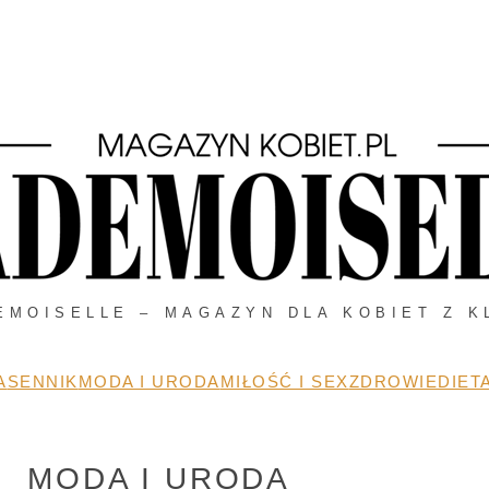
EMOISELLE – MAGAZYN DLA KOBIET Z K
A
SENNIK
MODA I URODA
MIŁOŚĆ I SEX
ZDROWIE
DIETA
MODA I URODA