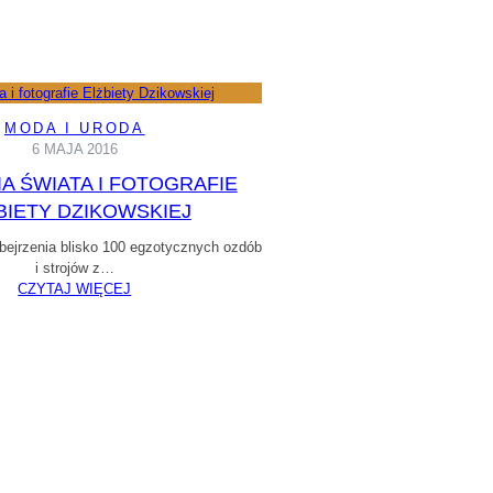
MODA I URODA
6 MAJA 2016
IA ŚWIATA I FOTOGRAFIE
BIETY DZIKOWSKIEJ
ejrzenia blisko 100 egzotycznych ozdób
i strojów z…
CZYTAJ WIĘCEJ