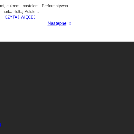
ami, cukrem i pastelami. Performatywna
marka Hultaj Polski…
CZYTAJ WIĘCEJ
Następne
»
U