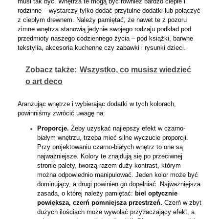
musi tak być. Wnętrza te mogą być również bardzo ciepłe i
rodzinne – wystarczy tylko dodać przytulne dodatki lub połączyć
z ciepłym drewnem. Należy pamiętać, że nawet te z pozoru
zimne wnętrza stanowią jedynie swojego rodzaju podkład pod
przedmioty naszego codziennego życia – pod książki, barwne
tekstylia, akcesoria kuchenne czy zabawki i rysunki dzieci.
Zobacz także:
Wszystko, co musisz wiedzieć
o art deco
Aranżując wnętrze i wybierając dodatki w tych kolorach,
powinniśmy zwrócić uwagę na:
Proporcje.
Żeby uzyskać najlepszy efekt w czarno-
białym wnętrzu, trzeba mieć silne wyczucie proporcji.
Przy projektowaniu czarno-białych wnętrz to one są
najważniejsze. Kolory te znajdują się po przeciwnej
stronie palety, tworzą razem duży kontrast, którym
można odpowiednio manipulować. Jeden kolor może być
dominujący, a drugi powinien go dopełniać. Najważniejsza
zasada, o której należy pamiętać:
biel optycznie
powiększa, czerń pomniejsza przestrzeń.
Czerń w zbyt
dużych ilościach może wywołać przytłaczający efekt, a