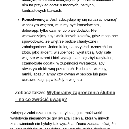
nim na przykład obraz o mocnych, pełnych,
kontrastowych barwach.
Konsekwencja.
Jeśli zdecydujemy się na „szachownicę”
w naszym wnętrzu, musimy być konsekwentni,
dobierając tylko czarne lub białe dodatki. Nie
wprowadzajmy zbyt wielu innych kolorów, gdyż mogą one
spowodować, że wnętrze będzie chaotyczne i
zabałaganione. Jeden kolor, na przykład: czerwień lub
złoto, jako akcent, w zupełności wystarczą. Gdy całe
wnętrze w czarni i bieli wydaje nam się zbyt radykalne,
czarno-białe dodatki w zupełności wystarczą, aby
stworzyć efektowną przestrzeń. Poduszki, wazony,
ramki, abażur lampy czy dywan w pepitkę lub pasy
ciekawie zagrają w każdym wnętrzu.
Zobacz także:
Wybieramy zaproszenia ślubne
– na co zwrócić uwagę?
Kolejną z zalet czarno-białych stylizacji jest możliwość
wydobycia niesamowitej gry światła i cienia, która w innych
zestawieniach nie byłaby tak wyraźna. Znana zasada mówi, że