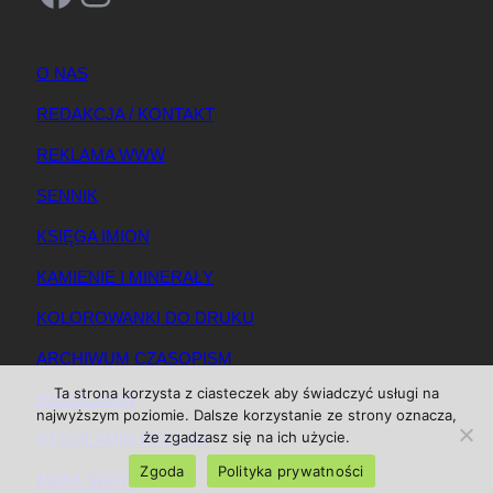
O NAS
REDAKCJA / KONTAKT
REKLAMA WWW
SENNIK
KSIĘGA IMION
KAMIENIE I MINERAŁY
KOLOROWANKI DO DRUKU
ARCHIWUM CZASOPISM
Ta strona korzysta z ciasteczek aby świadczyć usługi na
REGULAMIN
najwyższym poziomie. Dalsze korzystanie ze strony oznacza,
że zgadzasz się na ich użycie.
REGULAMIN REKLAM
Zgoda
Polityka prywatności
MAPA SERWISU