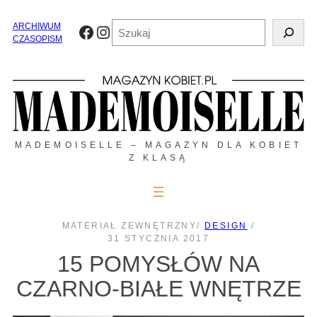
Przejdź
do
Szukaj
ARCHIWUM
Facebook
Instagram
treści
CZASOPISM
MADEMOISELLE – MAGAZYN DLA KOBIET
Z KLASĄ
MATERIAŁ ZEWNĘTRZNY
/
DESIGN
/
31 STYCZNIA 2017
15 POMYSŁÓW NA
CZARNO-BIAŁE WNĘTRZE