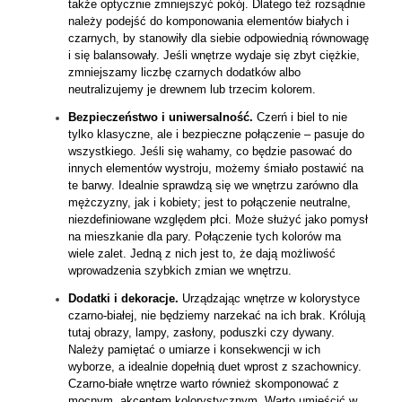
także optycznie zmniejszyć pokój. Dlatego też rozsądnie
należy podejść do komponowania elementów białych i
czarnych, by stanowiły dla siebie odpowiednią równowagę
i się balansowały. Jeśli wnętrze wydaje się zbyt ciężkie,
zmniejszamy liczbę czarnych dodatków albo
neutralizujemy je drewnem lub trzecim kolorem.
Bezpieczeństwo i uniwersalność.
Czerń i biel to nie
tylko klasyczne, ale i bezpieczne połączenie – pasuje do
wszystkiego. Jeśli się wahamy, co będzie pasować do
innych elementów wystroju, możemy śmiało postawić na
te barwy. Idealnie sprawdzą się we wnętrzu zarówno dla
mężczyzny, jak i kobiety; jest to połączenie neutralne,
niezdefiniowane względem płci. Może służyć jako pomysł
na mieszkanie dla pary. Połączenie tych kolorów ma
wiele zalet. Jedną z nich jest to, że dają możliwość
wprowadzenia szybkich zmian we wnętrzu.
Dodatki i dekoracje.
Urządzając wnętrze w kolorystyce
czarno-białej, nie będziemy narzekać na ich brak. Królują
tutaj obrazy, lampy, zasłony, poduszki czy dywany.
Należy pamiętać o umiarze i konsekwencji w ich
wyborze, a idealnie dopełnią duet wprost z szachownicy.
Czarno-białe wnętrze warto również skomponować z
mocnym, akcentem kolorystycznym. Warto umieścić w