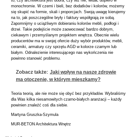
to, czy architektura jest dobra, czy też nie, widać dopiero w
monochromie. W czerni i bieli, bez dodatków i kolorów, możemy
się skupić na formie, skali i proporcjach. Swoją uwagę kierujemy
na to, jak poszczególne bryły i faktury współgrają ze sobą.
Zapomnijmy o uciążliwym dobieraniu kolorów mebli, podłogi i
drzwi. Takie podejście może zaowocować bardzo dobrym,
ciekawym i przemyślanym projektem wnętrza. Obecnie wielu
producentów ma w swojej ofercie duży wybór produktów, mebli,
ceramiki, armatury czy sprzętu AGD w kolorze czarnym lub
białym. Odnalezienie interesującego nas wykończenia nie
powinno stanowić problemu.
Zobacz także:
Jaki wpływ na nasze zdrowie
ma otoczenie, w którym mieszkamy?
Teoria teorią, ale nie może się obyć bez przykładów. Wybraliśmy
dla Was kilka niesamowitych czarno-białych aranżacji – każdy
powinien znaleźć coś dla siebie.
Martyna Gruszka-Szymula
MUR-BETON Architektura Wnętrz