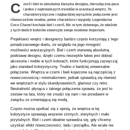
C
zerń i biel to absolutna klasyka designu, nierozłączna para
i jeden z najtrwalszych trendów w aranżacji wnętrz. To
charakterystyczne i najbardziej wyraziste połączenie jest
równocześnie modne, pełne charakteru i wygody. Legendarna
Coco Chanel kochała biel i czerń. Nic w tym dziwnego, że właśnie
z tych dwóch kolorów stworzyła swoje modowe imperium.
Projektanci wnętrz i designerzy bardzo często korzystają z tego
ponadczasowego duetu, ze względu na jego mnogość
możliwości aranżacyjnych. Biel i czerń stanowią absolutną
podstawę designu, dzięki czemu niezwykle łatwo jest dobrać
akcesoria i meble w tych kolorach, które funkcjonują zazwyczaj
jako standard kolorystyczny. Trudno o bardziej uniwersalne
połączenie. Wnętrza w czerni i bieli kojarzone są najczęściej z
nowoczesnością i minimalizmem, jednak sprawdzą się również
we wnętrzach w stylu skandynawskich, glamour czy retro.
Neutralność płynąca z takiego połączenia sprawia, że jest to
zestaw na lata, który nie znudzi się nam i nie przedawni w
związku ze zmieniającą się modą.
Często można spotkać się z opinią, że wnętrza w tej
kolorystyce sprawiają wrażenie zimnych, sterylnych i mało
przytulnych. Biel i czerń idealnie sprawdza się, gdy chcemy
uzyskać efekt nowoczesności, ładu i porządku. Ale wcale nie