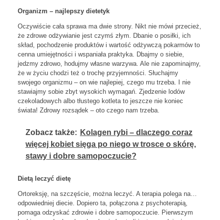
Organizm – najlepszy dietetyk
Oczywiście cała sprawa ma dwie strony. Nikt nie mówi przecież,
że zdrowe odżywianie jest czymś złym. Dbanie o posiłki, ich
skład, pochodzenie produktów i wartość odżywczą pokarmów to
cenna umiejętności i wspaniała praktyka. Dbajmy o siebie,
jedzmy zdrowo, hodujmy własne warzywa. Ale nie zapominajmy,
że w życiu chodzi też o trochę przyjemności. Słuchajmy
swojego organizmu – on wie najlepiej, czego mu trzeba. I nie
stawiajmy sobie zbyt wysokich wymagań. Zjedzenie lodów
czekoladowych albo tłustego kotleta to jeszcze nie koniec
świata! Zdrowy rozsądek – oto czego nam trzeba.
Zobacz także:
Kolagen rybi – dlaczego coraz
więcej kobiet sięga po niego w trosce o skórę,
stawy i dobre samopoczucie?
Dietą leczyć dietę
Ortoreksję, na szczęście, można leczyć. A terapia polega na…
odpowiedniej diecie. Dopiero ta, połączona z psychoterapią,
pomaga odzyskać zdrowie i dobre samopoczucie. Pierwszym