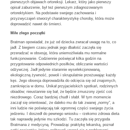
pierwszych objawach ortoreksji. Lekarz, który jako pierwszy
opisał zaburzenie, był też pierwszym zdiagnozowanym
ortorektykiem. Na podstawie swojego zachowania i
przyzwyczajeń stworzył charakterystykę choroby, która może
doprowadzić nawet do śmierci.
Miłe złego początki
Bratman opowiadał, że już od dziecka zwracał uwagę na to, co
jadł. Z biegiem czasu jednak jego dbałość zaczęła się
przeradzać w obsesję, która uniemożliwiała mu normalne
funkcjonowanie. Codziennie poświęcał kilka godzin na
przygotowanie odpowiednich posiłków, obliczanie wartości
odżywczej. Jadł jedynie starannie wyselekcjonowaną,
ekologiczną żywność, powoli i skrupulatnie przeżuwając każdy
kęs. Jego obsesja doprowadziła do odcięcia się od znajomych,
zamknięcia w domu. Unikał przyjacielskich spotkań, rodzinnych
obiadów; nieustannie się bał, że będzie zmuszony zjeść coś
niezdrowego. Coraz bardziej chudł i słabł. W tym momencie
zaczął się orientować, że daleko mu do tak zwanej „normy”, a
inni ludzie nie poświęcają tak ogromnej części swojego życia
jedzeniu. I doszedł do pewnego wniosku – rzekomo zdrowa dieta
tak naprawdę jedynie mu szkodzi. Tu zaczęła się przygoda
Bratmana z medycyną. Prowadząc praktykę lekarską, poznał