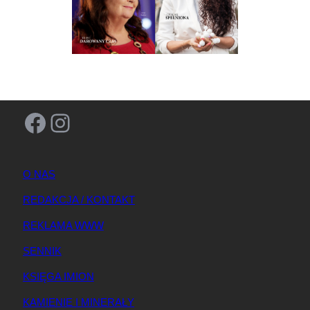
Facebook
Instagram
O NAS
REDAKCJA / KONTAKT
REKLAMA WWW
SENNIK
KSIĘGA IMION
KAMIENIE I MINERAŁY