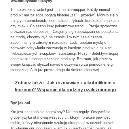
Wszędobylskie toksyny
To, co widzimy wokół jest mocno alarmujące. Każdy niemal
produkt ma za sobą bogatą historię „za” i „przeciw”. Mówiło się o
trujących pomidorach, ziemniakach, rybach, kurczakach, jajkach
czy mleku. Co sezon inny pokarmowy trend… Presja społeczna
prowadzi nas do obsesji. Czujemy się zobowiązani do podążania
za modą, chcemy być na czasie. I w tym szale często
zapominamy o zdrowym rozsądku. Ludzi opętani myślą o
zdrowym odżywianiu zaczynają w każdym produkcie szukać
niebezpiecznych związków i substancji. Niczym detektywi tropią
chemikalia i niedopuszczalne produkty. Bratman, jak pisze w
swojej książce, słyszał nawet o odżywianiu za pomocą energii
słonecznej. A to już prosta droga do śmierci głodowej.
Zobacz także:
Jak rozmawiać z alkoholikiem o
leczeniu? Wsparcie dla rodziny uzależnionego
Być jak oni…
Kto jest szczególnie zagrożony? Nie ma reguły. Oczywiście
grupę ryzyka stanowią wszyscy ci, którym brakuje pewności
siebie, którzy nieustannie szukają akceptacji w oczach innych.
To właśnie oni, pogrążeni w smutku i niedowartościowani, są