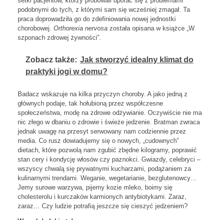
setki pacjentów, którzy próbowali uporać się z problemami
podobnymi do tych, z którymi sam się wcześniej zmagał. Ta
praca doprowadziła go do zdefiniowania nowej jednostki
chorobowej.
Orthorexia nervosa
została opisana w książce „W
szponach zdrowej żywności”.
Zobacz także:
Jak stworzyć idealny klimat do
praktyki jogi w domu?
Badacz wskazuje na kilka przyczyn choroby. A jako jedną z
głównych podaje, tak hołubioną przez współczesne
społeczeństwa, modę na zdrowe odżywianie. Oczywiście nie ma
nic złego w dbaniu o zdrowie i świeże jedzenie. Bratman zwraca
jednak uwagę na przesyt serwowany nam codziennie przez
media. Co rusz dowiadujemy się o nowych, „cudownych”
dietach, które pozwolą nam zgubić zbędne kilogramy, poprawić
stan cery i kondycję włosów czy paznokci. Gwiazdy, celebryci –
wszyscy chwalą się prywatnymi kucharzami, podążaniem za
kulinarnymi trendami. Weganie, wegetarianie, bezglutenowcy…
Jemy surowe warzywa, pijemy kozie mleko, boimy się
cholesterolu i kurczaków karmionych antybiotykami. Zaraz,
zaraz… Czy ludzie potrafią jeszcze się cieszyć jedzeniem?