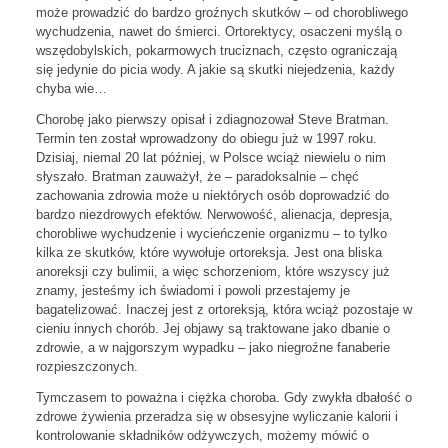
może prowadzić do bardzo groźnych skutków – od chorobliwego
wychudzenia, nawet do śmierci. Ortorektycy, osaczeni myślą o
wszędobylskich, pokarmowych truciznach, często ograniczają
się jedynie do picia wody. A jakie są skutki niejedzenia, każdy
chyba wie…
Chorobę jako pierwszy opisał i zdiagnozował Steve Bratman.
Termin ten został wprowadzony do obiegu już w 1997 roku.
Dzisiaj, niemal 20 lat później, w Polsce wciąż niewielu o nim
słyszało. Bratman zauważył, że – paradoksalnie – chęć
zachowania zdrowia może u niektórych osób doprowadzić do
bardzo niezdrowych efektów. Nerwowość, alienacja, depresja,
chorobliwe wychudzenie i wycieńczenie organizmu – to tylko
kilka ze skutków, które wywołuje ortoreksja. Jest ona bliska
anoreksji czy bulimii, a więc schorzeniom, które wszyscy już
znamy, jesteśmy ich świadomi i powoli przestajemy je
bagatelizować. Inaczej jest z ortoreksją, która wciąż pozostaje w
cieniu innych chorób. Jej objawy są traktowane jako dbanie o
zdrowie, a w najgorszym wypadku – jako niegroźne fanaberie
rozpieszczonych.
Tymczasem to poważna i ciężka choroba. Gdy zwykła dbałość o
zdrowe żywienia przeradza się w obsesyjne wyliczanie kalorii i
kontrolowanie składników odżywczych, możemy mówić o