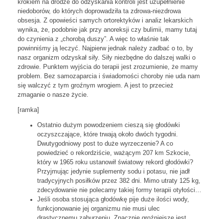
krokiem na drodze do odzyskania kontroli jest uzupełnienie
niedoborów, do których doprowadziła ta zdrowa-niezdrowa
obsesja. Z opowieści samych ortorektyków i analiz lekarskich
wynika, że, podobnie jak przy anoreksji czy bulimii, mamy tutaj
do czynienia z „chorobą duszy”. A więc to właśnie tak
powinniśmy ją leczyć. Najpierw jednak należy zadbać o to, by
nasz organizm odzyskał siły. Siły niezbędne do dalszej walki o
zdrowie. Punktem wyjścia do terapii jest zrozumienie, że mamy
problem. Bez samozaparcia i świadomości choroby nie uda nam
się walczyć z tym groźnym wrogiem. A jest to przecież
zmaganie o nasze życie.
[ramka]
Ostatnio dużym powodzeniem cieszą się głodówki
oczyszczające, które trwają około dwóch tygodni.
Dwutygodniowy post to duże wyrzeczenie? A co
powiedzieć o rekordziście, ważącym 207 km Szkocie,
który w 1965 roku ustanowił światowy rekord głodówki?
Przyjmując jedynie suplementy sodu i potasu, nie jadł
tradycyjnych posiłków przez 382 dni. Mimo utraty 125 kg,
zdecydowanie nie polecamy takiej formy terapii otyłości…
Jeśli osoba stosująca głodówkę pije duże ilości wody,
funkcjonowanie jej organizmu nie musi ulec
drastycznemu zaburzeniu. Znacznie groźniejsze jest