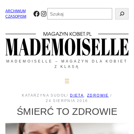
Przejdź
do
Szukaj
ARCHIWUM
Facebook
Instagram
treści
CZASOPISM
MADEMOISELLE – MAGAZYN DLA KOBIET
Z KLASĄ
KATARZYNA SUDOŁ
/
DIETA
, 
ZDROWIE
/
24 SIERPNIA 2016
ŚMIERĆ TO ZDROWIE