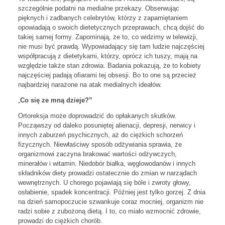
szczególnie podatni na medialne przekazy. Obserwując
pięknych i zadbanych celebrytów, którzy z zapamiętaniem
opowiadają o swoich dietetycznych przeprawach, chcą dojść do
takiej samej formy. Zapominają, że to, co widzimy w telewizji,
nie musi być prawdą. Wypowiadający się tam ludzie najczęściej
współpracują z dietetykami, którzy, oprócz ich tuszy, mają na
względzie także stan zdrowia. Badania pokazują, że to kobiety
najczęściej padają ofiarami tej obsesji. Bo to one są przecież
najbardziej narażone na atak medialnych ideałów.
Co się ze mną dzieje?”
„
Ortoreksja może doprowadzić do opłakanych skutków.
Począwszy od daleko posuniętej alienacji, depresji, nerwicy i
innych zaburzeń psychicznych, aż do ciężkich schorzeń
fizycznych. Niewłaściwy sposób odżywiania sprawia, że
organizmowi zaczyna brakować wartości odżywczych,
minerałów i witamin. Niedobór białka, węglowodanów i innych
składników diety prowadzi ostatecznie do zmian w narządach
wewnętrznych. U chorego pojawiają się bóle i zwroty głowy,
osłabienie, spadek koncentracji. Później jest tylko gorzej. Z dnia
na dzień samopoczucie szwankuje coraz mocniej, organizm nie
radzi sobie z zubożoną dietą. I to, co miało wzmocnić zdrowie,
prowadzi do ciężkich chorób.