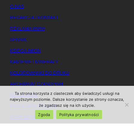
O NAS
REDAKCJA / KONTAKT
REKLAMA WWW
SENNIK
KSIĘGA IMION
KAMIENIE I MINERAŁY
KOLOROWANKI DO DRUKU
ARCHIWUM CZASOPISM
Ta strona korzysta z ciasteczek aby świadczyć usługi na
REGULAMIN
najwyższym poziomie. Dalsze korzystanie ze strony oznacza,
że zgadzasz się na ich użycie.
REGULAMIN REKLAM
Zgoda
Polityka prywatności
MAPA SERWISU