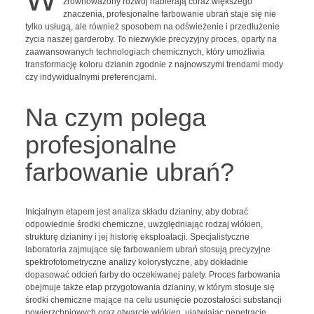
zrównoważony rozwój nabierają coraz większego
znaczenia, profesjonalne farbowanie ubrań staje się nie
tylko usługą, ale również sposobem na odświeżenie i przedłużenie
życia naszej garderoby. To niezwykle precyzyjny proces, oparty na
zaawansowanych technologiach chemicznych, który umożliwia
transformację koloru dzianin zgodnie z najnowszymi trendami mody
czy indywidualnymi preferencjami.
Na czym polega
profesjonalne
farbowanie ubrań?
Inicjalnym etapem jest analiza składu dzianiny, aby dobrać
odpowiednie środki chemiczne, uwzględniając rodzaj włókien,
strukturę dzianiny i jej historię eksploatacji. Specjalistyczne
laboratoria zajmujące się farbowaniem ubrań stosują precyzyjne
spektrofotometryczne analizy kolorystyczne, aby dokładnie
dopasować odcień farby do oczekiwanej palety. Proces farbowania
obejmuje także etap przygotowania dzianiny, w którym stosuje się
środki chemiczne mające na celu usunięcie pozostałości substancji
powierzchniowych oraz otwarcie włókien, ułatwiając penetrację