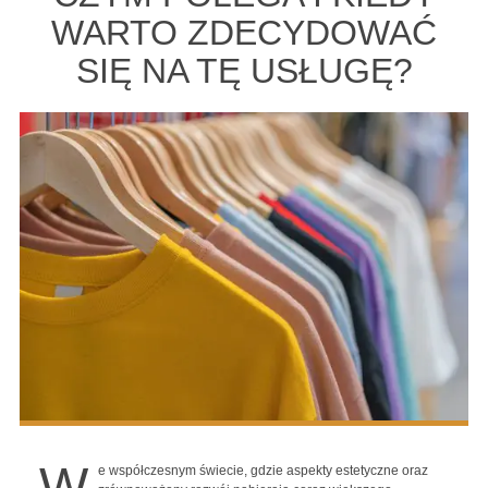
WARTO ZDECYDOWAĆ
SIĘ NA TĘ USŁUGĘ?
W
e współczesnym świecie, gdzie aspekty estetyczne oraz