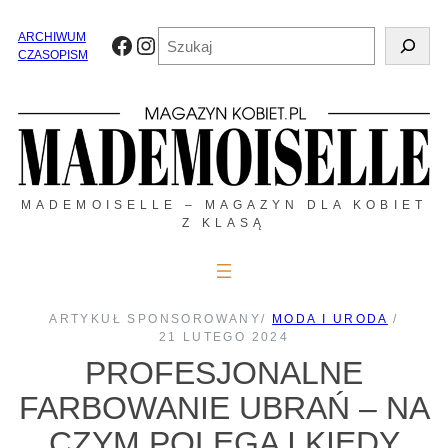
Przejdź
do
Szukaj
ARCHIWUM
Facebook
Instagram
treści
CZASOPISM
MADEMOISELLE – MAGAZYN DLA KOBIET
Z KLASĄ
ARTYKUŁ SPONSOROWANY
/
MODA I URODA
/
21 LUTEGO 2024
PROFESJONALNE
FARBOWANIE UBRAŃ – NA
CZYM POLEGA I KIEDY