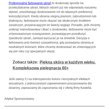
Profesjonalne farbowanie ubrań
to doskonały sposób na
przekształcenie ubrań, których odcień już nie odpowiada naszemu
stylowi, umożliwiając dostosowanie ich do własnych preferencji
kolorystycznych. Kiedy ubrania ulegną plamom, zabrudzeniom lub
blaknięciu, farbowanie może okazać się skutecznym środkiem
zaradczym, przywracającym im świeży wygląd. Ponadto, jeśli chcemy
uniknąć marnotrawstwa i dbać o środowisko, farbowanie może być
zrównoważonym rozwiązaniem, pozwalającym przedłużyć
żywotność ubrań, zamiast wyrzucać je na śmietnik. Decyzja o
farbowaniu jest również uzasadniona, gdy posiadamy ubrania w
neutralnych kolorach, które chcemy dostosować do zmieniających
się pór roku czy specjalnych okazji.
Zobacz także:
Piękna skóra w każdym wieku.
Kompleksowa pielęgnacja 60+
Jeśli zależy Ci na intensywności koloru i korzystnych efektach
wizualnych, z jednoczesnym zapewnieniem poszanowania dla
dzianiny, zapraszamy do zapoznania się z ofertą firmy Kastella.
Artykuł Sponsorowany