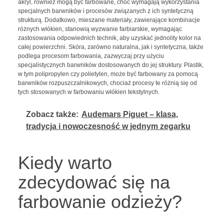
akryl, również mogą być farbowane, choć wymagają wykorzystania
specjalnych barwników i procesów związanych z ich syntetyczną
strukturą. Dodatkowo, mieszane materiały, zawierające kombinacje
różnych włókien, stanowią wyzwanie farbiarskie, wymagając
zastosowania odpowiednich technik, aby uzyskać jednolity kolor na
całej powierzchni. Skóra, zarówno naturalna, jak i syntetyczna, także
podlega procesom farbowania, zazwyczaj przy użyciu
specjalistycznych barwników dostosowanych do jej struktury. Plastik,
w tym polipropylen czy polietylen, może być farbowany za pomocą
barwników rozpuszczalnikowych, chociaż procesy te różnią się od
tych stosowanych w farbowaniu włókien tekstylnych.
Zobacz także:
Audemars Piguet – klasa,
tradycja i nowoczesność w jednym zegarku
Kiedy warto
zdecydować się na
farbowanie odzieży?