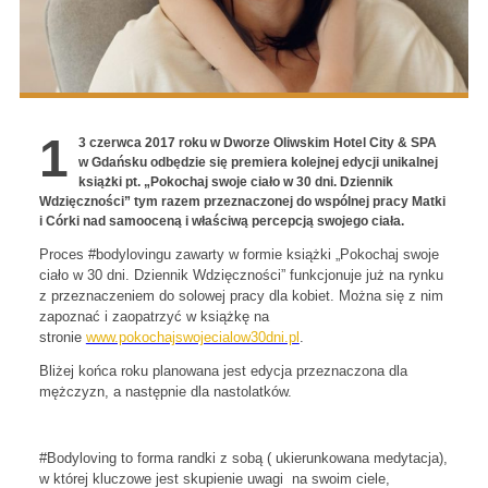
1
3 czerwca 2017 roku w Dworze Oliwskim Hotel City & SPA
w Gdańsku odbędzie się premiera kolejnej edycji unikalnej
książki pt. „Pokochaj swoje ciało w 30 dni. Dziennik
Wdzięczności” tym razem przeznaczonej do wspólnej pracy Matki
i Córki nad samooceną i właściwą percepcją swojego ciała.
Proces #bodylovingu zawarty w formie książki „Pokochaj swoje
ciało w 30 dni. Dziennik Wdzięczności” funkcjonuje już na rynku
z przeznaczeniem do solowej pracy dla kobiet. Można się z nim
zapoznać i zaopatrzyć w książkę na
stronie
www.pokochajswojecialow30dni.pl
.
Bliżej końca roku planowana jest edycja przeznaczona dla
mężczyzn, a następnie dla nastolatków.
#Bodyloving to forma randki z sobą ( ukierunkowana medytacja),
w której kluczowe jest skupienie uwagi na swoim ciele,