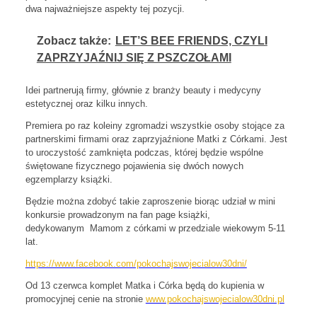
dwa najważniejsze aspekty tej pozycji.
Zobacz także:
LET’S BEE FRIENDS, CZYLI
ZAPRZYJAŹNIJ SIĘ Z PSZCZOŁAMI
Idei partnerują firmy, głównie z branży beauty i medycyny
estetycznej oraz kilku innych.
Premiera po raz koleiny zgromadzi wszystkie osoby stojące za
partnerskimi firmami oraz zaprzyjaźnione Matki z Córkami. Jest
to uroczystość zamknięta podczas, której będzie wspólne
świętowane fizycznego pojawienia się dwóch nowych
egzemplarzy książki.
Będzie można zdobyć takie zaproszenie biorąc udział w mini
konkursie prowadzonym na fan page książki,
dedykowanym Mamom z córkami w przedziale wiekowym 5-11
lat.
https://www.facebook.com/pokochajswojecialow30dni/
Od 13 czerwca komplet Matka i Córka będą do kupienia w
promocyjnej cenie na stronie
www.pokochajswojecialow30dni.pl