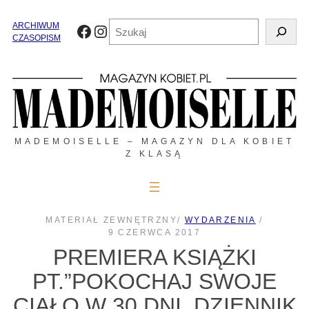
Przejdź
do
Szukaj
ARCHIWUM
Facebook
Instagram
treści
CZASOPISM
MADEMOISELLE – MAGAZYN DLA KOBIET
Z KLASĄ
MATERIAŁ ZEWNĘTRZNY
/
WYDARZENIA
/
9 CZERWCA 2017
PREMIERA KSIĄŻKI
PT.”POKOCHAJ SWOJE
CIAŁO W 30 DNI. DZIENNIK