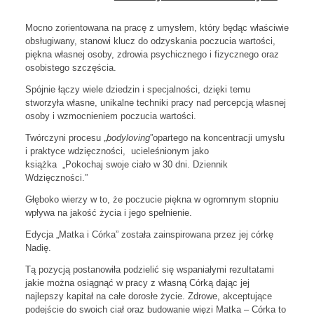
Mocno zorientowana na pracę z umysłem, który będąc właściwie
obsługiwany, stanowi klucz do odzyskania poczucia wartości,
piękna własnej osoby, zdrowia psychicznego i fizycznego oraz
osobistego szczęścia.
Spójnie łączy wiele dziedzin i specjalności, dzięki temu
stworzyła własne, unikalne techniki pracy nad percepcją własnej
osoby i wzmocnieniem poczucia wartości.
Twórczyni procesu „
bodyloving
”opartego na koncentracji umysłu
i praktyce wdzięczności, ucieleśnionym jako
książka „Pokochaj swoje ciało w 30 dni. Dziennik
Wdzięczności.”
Głęboko wierzy w to, że poczucie piękna w ogromnym stopniu
wpływa na jakość życia i jego spełnienie.
Edycja „Matka i Córka” została zainspirowana przez jej córkę
Nadię.
Tą pozycją postanowiła podzielić się wspaniałymi rezultatami
jakie można osiągnąć w pracy z własną Córką dając jej
najlepszy kapitał na całe dorosłe życie. Zdrowe, akceptujące
podejście do swoich ciał oraz budowanie więzi Matka – Córka to