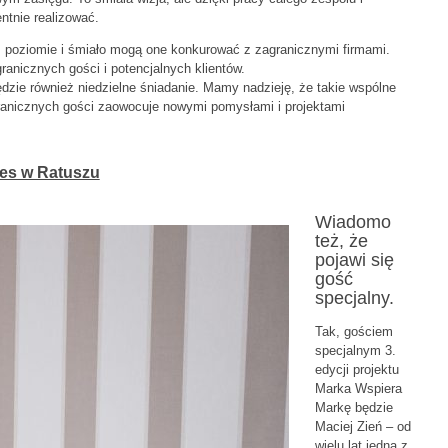
ntnie realizować.
m poziomie i śmiało mogą one konkurować z zagranicznymi firmami.
anicznych gości i potencjalnych klientów.
ie również niedzielne śniadanie. Mamy nadzieję, że takie wspólne
ranicznych gości zaowocuje nowymi pomysłami i projektami
lues w Ratuszu
Wiadomo
też, że
pojawi się
gość
specjalny.
Tak, gościem
specjalnym 3.
edycji projektu
Marka Wspiera
Markę będzie
Maciej Zień – od
wielu lat jedna z