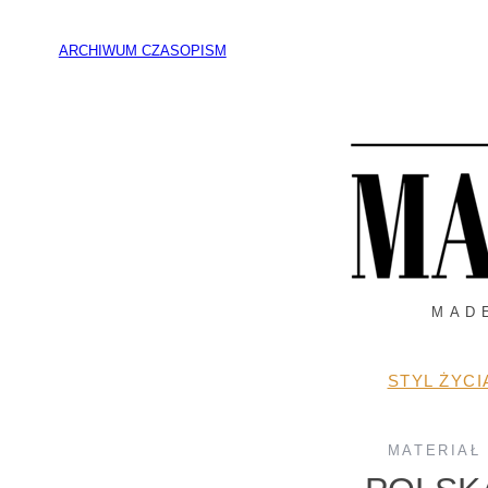
Przejdź
do
ARCHIWUM CZASOPISM
treści
MAD
STYL ŻYCI
MATERIAŁ