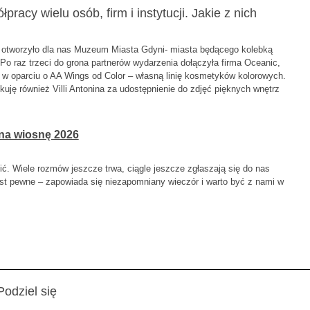
acy wielu osób, firm i instytucji. Jakie z nich
gi otworzyło dla nas Muzeum Miasta Gdyni- miasta będącego kolebką
Po raz trzeci do grona partnerów wydarzenia dołączyła firma Oceanic,
 w oparciu o AA Wings od Color – własną linię kosmetyków kolorowych.
ękuję również Villi Antonina za udostępnienie do zdjęć pięknych wnętrz
na wiosnę 2026
. Wiele rozmów jeszcze trwa, ciągle jeszcze zgłaszają się do nas
st pewne – zapowiada się niezapomniany wieczór i warto być z nami w
Podziel się