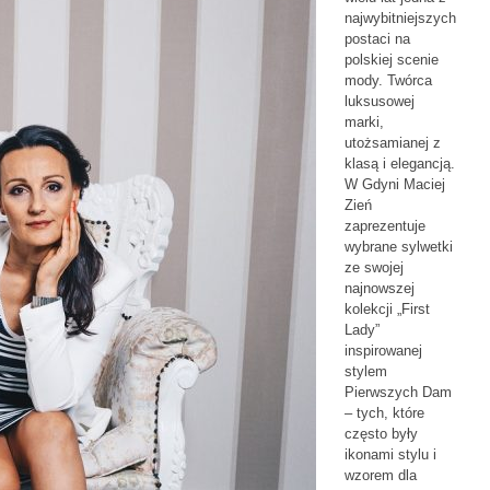
najwybitniejszych
postaci na
polskiej scenie
mody. Twórca
luksusowej
marki,
utożsamianej z
klasą i elegancją.
W Gdyni Maciej
Zień
zaprezentuje
wybrane sylwetki
ze swojej
najnowszej
kolekcji „First
Lady”
inspirowanej
stylem
Pierwszych Dam
– tych, które
często były
ikonami stylu i
wzorem dla