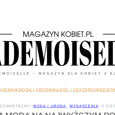
EMOISELLE – MAGAZYN DLA KOBIET Z K
A
SENNIK
MODA I URODA
MIŁOŚĆ I SEX
ZDROWIE
DIETA
 ZEWNĘTRZNY
/
MODA I URODA
, 
WYDARZENIA
/
3 SIE