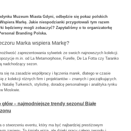
udynku Muzeum Miasta Gdyni, odbędzie się pokaz polskich
 Wspiera Markę. Jakie niespodzianki przygotowali tym razem
rki będziemy mogli zobaczyć? Zapytaliśmy o to organizatorkę
Personal Branding Polska.
ieczoru Marka wspiera Markę?
możliwość zaprezentowania sylwetek ze swoich najnowszych kolekcji.
opozycje m.in. od La Metamorphose, Furelle, De La Fotta czy Taranko
ują nadchodzący sezon.
era się na zasadzie współpracy i łączenia marek, dlatego w czasie
ę z kolekcji różnych firm i projektantów – znanych i początkujących.
Natalię Turkenich, stylistkę, doradcę personalnego i analityka rynku
u w Moskwie.
o głów – najmodniejsze trendy sezonu/ Białe
ezonu
ia o stworzeniu eventu, który ma być najbardziej prestiżowym
 zasięgu. To śmiała wizja, ale dzięki pracy całego zespołu i