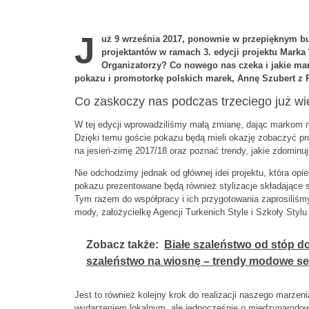
J
uż 9 września 2017, ponownie w przepięknym b
projektantów w ramach 3. edycji projektu Marka
Organizatorzy? Co nowego nas czeka i jakie ma
pokazu i promotorkę polskich marek, Annę Szubert z 
Co zaskoczy nas podczas trzeciego już w
W tej edycji wprowadziliśmy małą zmianę, dając markom 
Dzięki temu goście pokazu będą mieli okazję zobaczyć pr
na jesień-zimę 2017/18 oraz poznać trendy, jakie zdomin
Nie odchodzimy jednak od głównej idei projektu, która opi
pokazu prezentowane będą również stylizacje składające si
Tym razem do współpracy i ich przygotowania zaprosiliśmy 
mody, założycielkę Agencji Turkenich Style i Szkoły Styl
Zobacz także:
Białe szaleństwo od stóp d
szaleństwo na wiosnę – trendy modowe s
Jest to również kolejny krok do realizacji naszego marzen
wydarzeniem lokalnym, ale jednocześnie o międzynarodowym