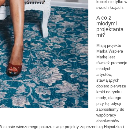
kobiet nie tylko w
swoich krajach.
A co z
młodymi
projektanta
mi?
Misją projektu
Marka Wspiera
Markę jest
również promocja
młodych
artystów,
stawiających
dopiero pierwsze
kroki na rynku
mody, dlatego
przy tej edycji
zaprosiliśmy do
współpracy
absolwentów
W czasie wieczornego pokazu swoje projekty zaprezentują Hojnatzka i