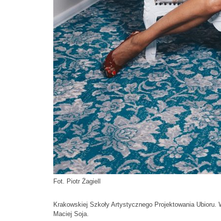
Fot. Piotr Żagiell
Krakowskiej Szkoły Artystycznego Projektowania Ubioru. 
Maciej Soja.