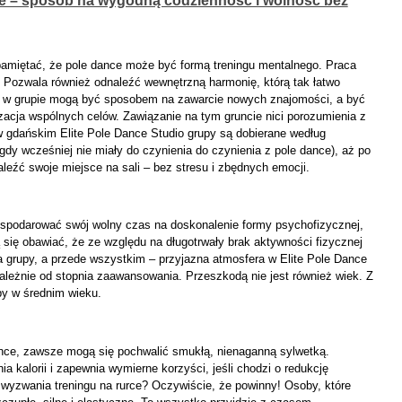
e – sposób na wygodną codzienność i wolność bez
 pamiętać, że pole dance może być formą treningu mentalnego. Praca
i. Pozwala również odnaleźć wewnętrzną harmonię, którą tak łatwo
a w grupie mogą być sposobem na zawarcie nowych znajomości, a być
lizacja wspólnych celów. Zawiązanie na tym gruncie nici porozumienia z
w gdańskim Elite Pole Dance Studio
g
rupy są dobierane według
dy wcześniej nie miały do czynienia do czynienia z pole dance), aż po
źć swoje miejsce na sali – bez stresu i zbędnych emocji.
gospodarować swój wolny czas na doskonalenie formy psychofizycznej,
 się obawiać, że ze względu na długotrwały brak aktywności fizycznej
na grupy, a przede wszystkim – przyjazna atmosfera w
Elite Pole Dance
zależnie od stopnia zaawansowania. Przeszkodą nie jest również wiek. Z
by w średnim wieku.
nce, zawsze mogą się pochwalić smukłą, nienaganną sylwetką.
ia kalorii i zapewnia wymierne korzyści, jeśli chodzi o redukcję
wyzwania treningu na rurce? Oczywiście, że powinny! Osoby, które