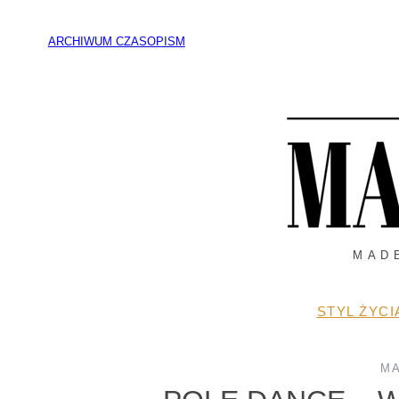
Przejdź
do
ARCHIWUM CZASOPISM
treści
MAD
STYL ŻYCI
M