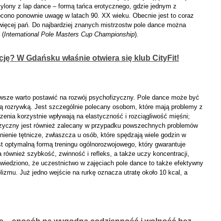
mylony z lap dance – formą tańca erotycznego, gdzie jednym z
ócono ponownie uwagę w latach 90. XX wieku. Obecnie jest to coraz
 więcej pań. Do najbardziej znanych mistrzostw pole dance można
 (
International Pole Masters Cup Championship
).
ję? W Gdańsku właśnie otwiera się klub CityFit!
sze warto postawić na rozwój psychofizyczny. Pole dance może być
rą rozrywką. Jest szczególnie polecany osobom, które mają problemy z
enia korzystnie wpływają na elastyczność i rozciągliwość mięśni;
izyczny jest również zalecany w przypadku powszechnych problemów
nienie tętnicze, zwłaszcza u osób, które spędzają wiele godzin w
est optymalną formą treningu ogólnorozwojowego, który gwarantuje
 również szybkość, zwinność i refleks, a także uczy koncentracji,
wiedziono, że uczestnictwo w zajęciach pole dance to także efektywny
izmu. Już jedno wejście na rurkę oznacza utratę około 10 kcal, a