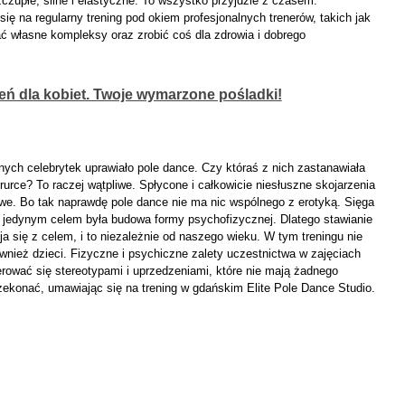
zupłe, silne i elastyczne. To wszystko przyjdzie z czasem.
ię na regularny trening pod okiem profesjonalnych trenerów, takich jak
ć własne kompleksy oraz zrobić coś dla zdrowia i dobrego
zeń dla kobiet. Twoje wymarzone pośladki!
ych celebrytek uprawiało pole dance. Czy któraś z nich zastanawiała
urce? To raczej wątpliwe. Spłycone i całkowicie niesłuszne skojarzenia
ywe. Bo tak naprawdę pole dance nie ma nic wspólnego z erotyką. Sięga
ej jedynym celem była budowa formy psychofizycznej. Dlatego stawianie
a się z celem, i to niezależnie od naszego wieku. W tym treningu nie
nież dzieci. Fizyczne i psychiczne zalety uczestnictwa w zajęciach
rować się stereotypami i uprzedzeniami, które nie mają żadnego
zekonać, umawiając się na trening w gdańskim Elite Pole Dance Studio.