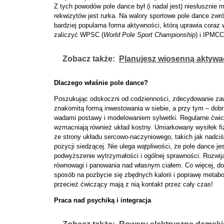
Z tych powodów pole dance był (i nadal jest) niesłusznie 
rekwizytów jest rurka. Na walory sportowe pole dance zwr
bardziej popularna forma aktywności, którą uprawia coraz
zaliczyć WPSC (
World Pole Sport Championship
) i IPMCC
Zobacz także:
Planujesz wiosenną aktywac
Dlaczego właśnie pole dance?
Poszukując odskoczni od codzienności, zdecydowanie zaw
znakomitą formą inwestowania w siebie, a przy tym – dob
wadami postawy i modelowaniem sylwetki. Regularne ćwicz
wzmacniają również układ kostny. Umiarkowany wysiłek f
ze strony układu sercowo-naczyniowego, takich jak nadciś
pozycji siedzącej. Nie ulega wątpliwości, że pole dance j
podwyższenie wytrzymałości i ogólnej sprawności. Rozwija
równowagi i panowania nad własnym ciałem. Co więcej, do
sposób na pozbycie się zbędnych kalorii i poprawę metabol
przecież ćwiczący mają z nią kontakt przez cały czas!
Praca nad psychiką i integracja