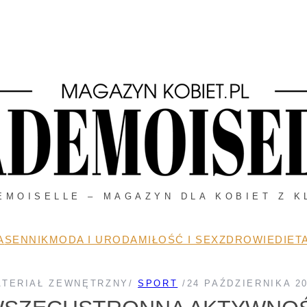
EMOISELLE – MAGAZYN DLA KOBIET Z K
A
SENNIK
MODA I URODA
MIŁOŚĆ I SEX
ZDROWIE
DIETA
ATERIAŁ ZEWNĘTRZNY
/
SPORT
/
24 PAŹDZIERNIKA 2