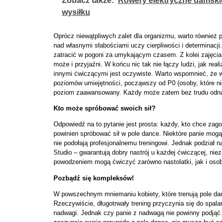
Zobacz także:
Rowery elektryczne damski
wysiłku
Oprócz niewątpliwych zalet dla organizmu, warto również
nad własnymi słabościami uczy cierpliwości i determinacj
zatracić w pogoni za umykającym czasem. Z kolei zajęci
może i przyjaźni. W końcu nic tak nie łączy ludzi, jak rea
innymi ćwiczącymi jest oczywiste. Warto wspomnieć, że 
poziomów umiejętności, począwszy od P0 (osoby, które nig
poziom zaawansowany. Każdy może zatem bez trudu odnale
Kto może spróbować swoich sił?
Odpowiedź na to pytanie jest prosta: każdy, kto chce za
powinien spróbować sił w pole dance. Niektóre panie mogą
nie podołają profesjonalnemu treningowi. Jednak podział 
Studio – gwarantują dobry nastrój u każdej ćwiczącej, nie
powodzeniem mogą ćwiczyć zarówno nastolatki, jak i oso
Pozbądź się kompleksów!
W powszechnym mniemaniu kobiety, które trenują pole da
Rzeczywiście, długotrwały trening przyczynia się do spalan
nadwagi. Jednak czy panie z nadwagą nie powinny podjąć 