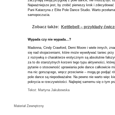
zaczynają swoją przygodę z pole dance, nie muszą być szc
Najważniejsze jest, by zrobić pierwszy krok i zdecydować s
Pani Katarzyna z Elite Pole Dance Studio. Warto przełama
samopoczucia.
Zobacz także:
Kettlebell – przykłady ćwic
Wypada czy nie wypada
…
?
Madonna, Cindy Crawford, Demi Moore i wiele innych, znan
się nad skojarzeniami, które może wywoływać taniec przy r
z rozrywką o charakterze erotycznym są absolutnie fałsz
za to do starożytnych korzeni tego typu aktywności, któr
pytanie o stosowność uprawiania pole dance całkowicie mij
ma nic gorszącego, wręcz przeciwnie – mogą go podjąć rów
pole dance są niepodważalne. Na pewno nie warto więc kie
pokrycia w rzeczywistości. Najlepiej samemu się o tym pr
Tekst: Martyna Jakubowska
Materiał Zewnętrzny