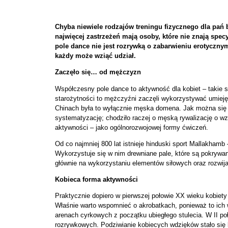
Chyba niewiele rodzajów treningu fizycznego dla pań b
najwięcej zastrzeżeń mają osoby, które nie znają specy
pole dance nie jest rozrywką o zabarwieniu erotyczn
każdy może wziąć udział.
Zaczęło się… od mężczyzn
Współczesny pole dance to aktywność dla kobiet – takie 
starożytności to mężczyźni zaczęli wykorzystywać umiejęt
Chinach była to wyłącznie męska domena. Jak można się d
systematyzację; chodziło raczej o męską rywalizację o wzg
aktywności – jako ogólnorozwojowej formy ćwiczeń.
Od co najmniej 800 lat istnieje hinduski sport Mallakham
Wykorzystuje się w nim drewniane pale, które są pokrywan
głównie na wykorzystaniu elementów siłowych oraz rozwijan
Kobieca forma aktywności
Praktycznie dopiero w pierwszej połowie XX wieku kobiet
Właśnie warto wspomnieć o akrobatkach, ponieważ to ich 
arenach cyrkowych z początku ubiegłego stulecia. W II po
rozrywkowych. Podziwianie kobiecych wdzięków stało się b