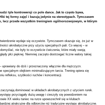
udzi tyle kontrowersji co pole dance. Jak to często bywa,
fiki tej formy zajęć i bazują jedynie na stereotypach. Tymczasem
ym, lecz przede wszystkim treningiem ogólnorozwojowym, w którym
stwierdzenie wydaje się oczywiste. Tymczasem okazuje się, że już w
ności akrobatyczne przy użyciu specjalnych pali. Co więcej – w
omyślać, nie były to oczywiście ćwiczenia, które miały swoją
lędy płci pięknej. Niemniej zaczęto dostrzegać liczne walory takiej
b – uprawiany do dziś i przeznaczony włącznie dla mężczyzn.
e specjalnym olejkiem minimalizującym tarcia. Trening opiera się
iu refleksu, szybkości ruchów i koncentracji.
y zaczynają dominować w układach akrobatycznych z użyciem rurek.
występy przyciągały dużą uwagę i cieszyły się powodzeniem na
łowie XX wieku taniec na rurze upowszechnił się w klubach
ardziej atrakcyjne dla odbiorców niż tradycyjne występy akrobatyczne.