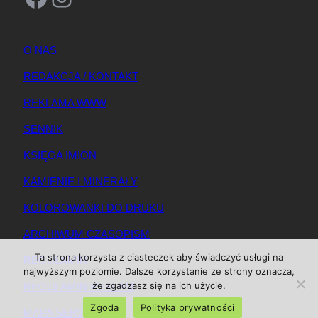
O NAS
REDAKCJA / KONTAKT
REKLAMA WWW
SENNIK
KSIĘGA IMION
KAMIENIE I MINERAŁY
KOLOROWANKI DO DRUKU
ARCHIWUM CZASOPISM
Ta strona korzysta z ciasteczek aby świadczyć usługi na
REGULAMIN
najwyższym poziomie. Dalsze korzystanie ze strony oznacza,
że zgadzasz się na ich użycie.
REGULAMIN REKLAM
Zgoda
Polityka prywatności
MAPA SERWISU