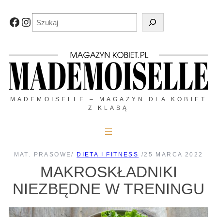
Przejdź
do
Szukaj
Facebook
Instagram
treści
MADEMOISELLE – MAGAZYN DLA KOBIET
Z KLASĄ
MAT. PRASOWE
/
DIETA I FITNESS
/
25 MARCA 2022
MAKROSKŁADNIKI
NIEZBĘDNE W TRENINGU