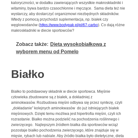
kaloryczności, w dodatku zawierających wszystkie makroskładniki i
witaminy, bywa bardzo czasochłonne i męczące. Sama dieta też nie
wystarczy, aby dostarczyć organizmowi niezbędnych składników.
Wtedy z pomocą przychodzi suplementacja, np. białek czy
węglowodanów (
https://www.bodypak.pl/pl/67-carbo
). Co dają różne
makroskładniki w diecie sportowców?
Zobacz także:
Dieta wysokobiałkowa z
wyborem menu od Pomelo
Białko
Białko to podstawowy składnik w diecie sportowca. Mięśnie
człowieka zbudowane są z białek, a dokładniej z
aminokwasów. Rozbudowa mięśni odbywa się przez syntezę, czyli
„dokładanie” kolejnych aminokwasów do już istniejących białek
mięśniowych. Dzięki temu możliwa jest hipertrofia mięśni, czyli ich
rozrastanie. Białko można podzielić na pochodzenia roślinnego i
zwierzęcego. Najlepszym źródłem białka dla sportowców wciąż
pozostaje białko pochodzenia zwierzęcego, które znajduje się w
mięsie, rybach lub nabiale. Aby źródło białka było dietetyczne, dieta