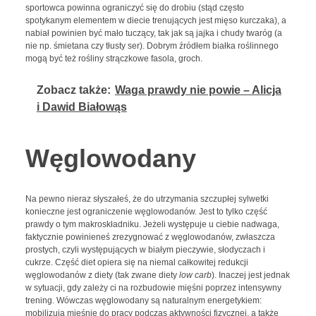
sportowca powinna ograniczyć się do drobiu (stąd często
spotykanym elementem w diecie trenujących jest mięso kurczaka), a
nabiał powinien być mało tuczący, tak jak są jajka i chudy twaróg (a
nie np. śmietana czy tłusty ser). Dobrym źródłem białka roślinnego
mogą być też rośliny strączkowe fasola, groch.
Zobacz także:
Waga prawdy nie powie – Alicja
i Dawid Białowąs
Węglowodany
Na pewno nieraz słyszałeś, że do utrzymania szczupłej sylwetki
konieczne jest ograniczenie węglowodanów. Jest to tylko część
prawdy o tym makroskładniku. Jeżeli występuje u ciebie nadwaga,
faktycznie powinieneś zrezygnować z węglowodanów, zwłaszcza
prostych, czyli występujących w białym pieczywie, słodyczach i
cukrze. Część diet opiera się na niemal całkowitej redukcji
węglowodanów z diety (tak zwane diety
low carb
). Inaczej jest jednak
w sytuacji, gdy zależy ci na rozbudowie mięśni poprzez intensywny
trening. Wówczas węglowodany są naturalnym energetykiem:
mobilizują mięśnie do pracy podczas aktywności fizycznej, a także