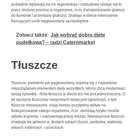
pośrednio wpływają na ich regenerację i rozbudowę (dzieje się to
przez złożone procesy w organizmie, m.in. transportowanie glukozy
do komórek i przemiany glukozy). Dlatego w diecie intensywnie
trenujących osób węglowodany są niezbędne.
Zobacz także:
Jak wybrać dobrą dietę
pudełkową? – radzi Cateromarket
Tłuszcze
Tłuszcze, podobnie jak węglowodany, kojarzą się z najbardziej
niepożądanym elementem diety wszystkich, którzy chcą modelować
swoją sylwetkę. Rola tłuszczu w diecie też nie jest jednoznaczna. O
ile spożycie tłuszczów nasyconych lepiej jest ograniczyć, o tyle
tłuszcze nienasycone mają bardzo pozytywny wpływ na
funkcjonowanie całego organizmu, m.in. obniżają ryzyko chorób
układu krążenia i usprawniają pracę mózgu. Nienasycone tłuszcze
znajdują się głównie w tłustych rybach (łosoś, sardynka, makrela),
olejach roślinnych i orzechach.