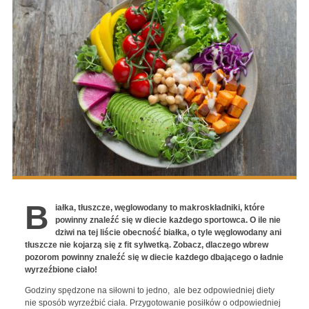
B
iałka, tłuszcze, węglowodany to makroskładniki, które
powinny znaleźć się w diecie każdego sportowca. O ile nie
dziwi na tej liście obecność białka, o tyle węglowodany ani
tłuszcze nie kojarzą się z fit sylwetką. Zobacz, dlaczego wbrew
pozorom powinny znaleźć się w diecie każdego dbającego o ładnie
wyrzeźbione ciało!
Godziny spędzone na siłowni to jedno, ale bez odpowiedniej diety
nie sposób wyrzeźbić ciała. Przygotowanie posiłków o odpowiedniej