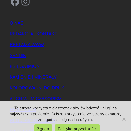
Facebook
Instagram
O NAS
REDAKCJA / KONTAKT
REKLAMA WWW
SENNIK
KSIĘGA IMION
KAMIENIE I MINERAŁY
KOLOROWANKI DO DRUKU
ARCHIWUM CZASOPISM
Ta strona korzysta z ciasteczek aby świadczyć usługi na
REGULAMIN
najwyższym poziomie. Dalsze korzystanie ze strony oznacza,
że zgadzasz się na ich użycie.
REGULAMIN REKLAM
Zgoda
Polityka prywatności