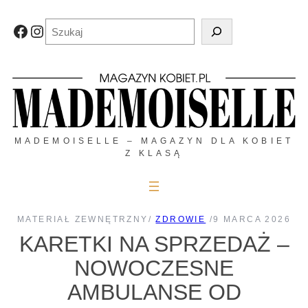
Przejdź
do
Szukaj
Facebook
Instagram
treści
MADEMOISELLE – MAGAZYN DLA KOBIET
Z KLASĄ
MATERIAŁ ZEWNĘTRZNY
/
ZDROWIE
/
9 MARCA 2026
KARETKI NA SPRZEDAŻ –
NOWOCZESNE
AMBULANSE OD