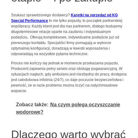
Szukasz sprawdzonego dostawcy?
Karetki na sprzedaż od KG
Special Performance
to nie tylko pojazdy, to początek partnerskiej
współpracy. Każdy klient jest dla nas partnerem, dlatego budujemy
długoterminowe relacje oparte na zaufaniu i indywidualnym
podejściu.. Oferują kompleksowe, indywidualne podejście już od
pierwszego kontaktu. Specjaliści firmy pomagają w wyborze
optymalnej konfiguracji, doradzają w kwestii wyposażenia i
odpowiadają na wszystkie pytania techniczne.
Proces nie kończy się jednak w momencie przekazania pojazdu.
Producent zapewnia pełny serwis oraz obsługę pogwarancyjną. W
sytuacjach nagłych, gdy ambulans jest niezbędny do pracy, dostępna
jest całodobowa infolinia (24/7), co daje poczucie bezpieczeństwa i
pewność, że w razie problemu można liczyć na natychmiastowe
wsparcie.
Zobacz także:
Na czym polega oczyszczanie
wodorowe?
Dlaczego warto wybrać