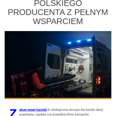
POLSKIEGO
PRODUCENTA Z PEŁNYM
WSPARCIEM
Z
akup nowej karetki
to strategiczna decyzja dla każdej stacji
pogotowia, szpitala czy prywatnej firmy transportu