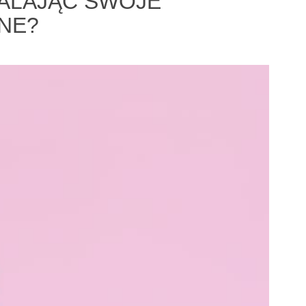
TALAJĄC SWOJE
NE?