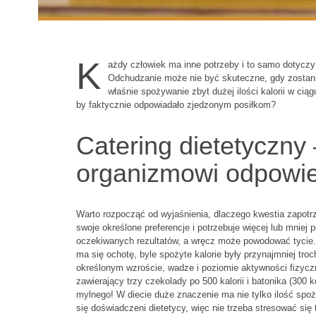
K
ażdy człowiek ma inne potrzeby i to samo dotyczy
Odchudzanie może nie być skuteczne, gdy zostanie
właśnie spożywanie zbyt dużej ilości kalorii w cią
by faktycznie odpowiadało zjedzonym posiłkom?
Catering dietetyczn
organizmowi odpowiedn
Warto rozpocząć od wyjaśnienia, dlaczego kwestia zapotr
swoje określone preferencje i potrzebuje więcej lub mniej po
oczekiwanych rezultatów, a wręcz może powodować tycie. 
ma się ochotę, byle spożyte kalorie były przynajmniej troc
określonym wzroście, wadze i poziomie aktywności fizyczne
zawierający trzy czekolady po 500 kalorii i batonika (300 
mylnego! W diecie duże znaczenie ma nie tylko ilość spoży
się doświadczeni dietetycy, więc nie trzeba stresować się