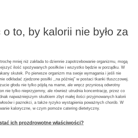
 o to, by kalorii nie było za
 trochę mniej niż zakłada to dziennie zapotrzebowanie organizmu, mogą
iejszyć ilość spożywanych posiłków i wszystko będzie w porządku. W
łakany skutek. Po pierwsze organizm ma swoje wymagania i jeśli nie
 odkładać zjedzone posiłki ,,na później” w postaci tkanki tłuszczowej.
zucie głodu nie tylko pójdą na marne, ale wręcz przyniosą odwrotny
n nie tylko nieprzyjemny, ale również utrudnia koncentrację, przez co
ednak najważniejszym skutkiem zbyt małej ilości przyjmowanych kalorii
i włosów i paznokci, a także ryzyko wystąpienia poważnych chorób. W
wanie kaloryczne, w czym pomoże catering dietetyczny.
ystać ich prozdrowotne właściwości?