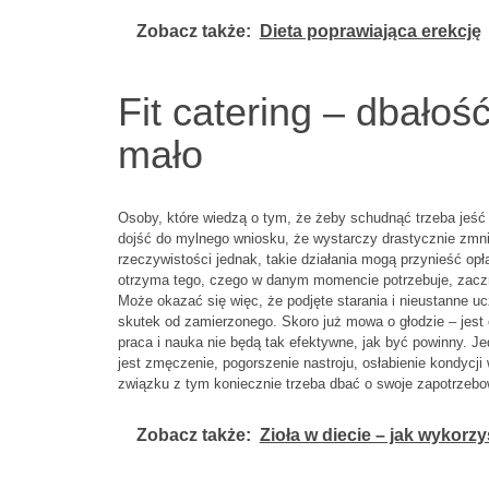
Zobacz także:
Dieta poprawiająca erekcję
Fit catering – dbałość
mało
Osoby, które wiedzą o tym, że żeby schudnąć trzeba jeść
dojść do mylnego wniosku, że wystarczy drastycznie zmn
rzeczywistości jednak, takie działania mogą przynieść op
otrzyma tego, czego w danym momencie potrzebuje, zacznie
Może okazać się więc, że podjęte starania i nieustanne uc
skutek od zamierzonego. Skoro już mowa o głodzie – jest o
praca i nauka nie będą tak efektywne, jak być powinny. J
jest zmęczenie, pogorszenie nastroju, osłabienie kondycj
związku z tym koniecznie trzeba dbać o swoje zapotrzebo
Zobacz także:
Zioła w diecie – jak wykorz