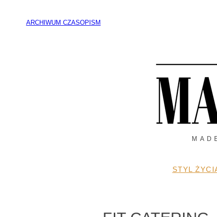
Przejdź
do
ARCHIWUM CZASOPISM
treści
MAD
STYL ŻYCI