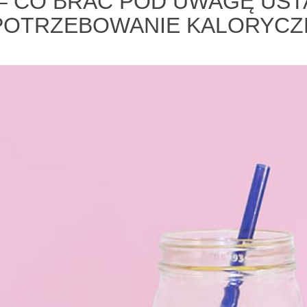
 – CO BRAĆ POD UWAGĘ US
POTRZEBOWANIE KALORYCZ