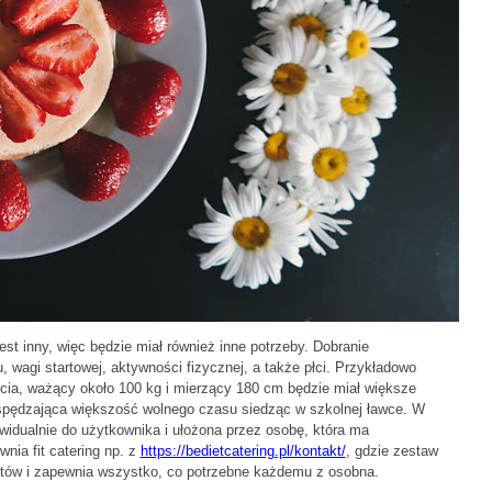
st inny, więc będzie miał również inne potrzeby. Dobranie
, wagi startowej, aktywności fizycznej, a także płci. Przykładowo
ia, ważący około 100 kg i mierzący 180 cm będzie miał większe
 spędzająca większość wolnego czasu siedząc w szkolnej ławce. W
idualnie do użytkownika i ułożona przez osobę, która ma
nia fit catering np. z
https://bedietcatering.pl/kontakt/
, gdzie zestaw
istów i zapewnia wszystko, co potrzebne każdemu z osobna.