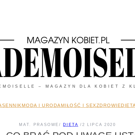
EMOISELLE – MAGAZYN DLA KOBIET Z K
A
SENNIK
MODA I URODA
MIŁOŚĆ I SEX
ZDROWIE
DIETA
MAT. PRASOWE
/
DIETA
/
2 LIPCA 2020