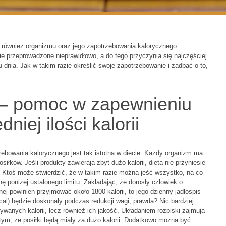
 również organizmu oraz jego zapotrzebowania kalorycznego.
 przeprowadzone nieprawidłowo, a do tego przyczynia się najczęściej
gu dnia. Jak w takim razie określić swoje zapotrzebowanie i zadbać o to,
y – pomoc w zapewnieniu
iej ilości kalorii
zebowania kalorycznego jest tak istotna w diecie. Każdy organizm ma
siłków. Jeśli produkty zawierają zbyt dużo kalorii, dieta nie przyniesie
Ktoś może stwierdzić, że w takim razie można jeść wszystko, na co
hę poniżej ustalonego limitu. Zakładając, że dorosły człowiek o
j powinien przyjmować około 1800 kalorii, to jego dzienny jadłospis
kcal) będzie doskonały podczas redukcji wagi, prawda? Nic bardziej
wanych kalorii, lecz również ich jakość. Układaniem rozpiski zajmują
 tym, że posiłki będą miały za dużo kalorii. Dodatkowo można być