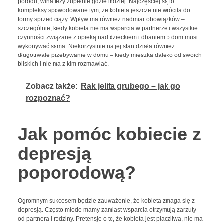
porodu, wina leży zupełnie gdzie indziej. Najczęściej są to
kompleksy spowodowane tym, że kobieta jeszcze nie wróciła do
formy sprzed ciąży. Wpływ ma również nadmiar obowiązków –
szczególnie, kiedy kobieta nie ma wsparcia w partnerze i wszystkie
czynności związane z opieką nad dzieckiem i dbaniem o dom musi
wykonywać sama. Niekorzystnie na jej stan działa również
długotrwałe przebywanie w domu – kiedy mieszka daleko od swoich
bliskich i nie ma z kim rozmawiać.
Zobacz także:
Rak jelita grubego – jak go
rozpoznać?
Jak pomóc kobiecie z
depresją
poporodową?
Ogromnym sukcesem będzie zauważenie, że kobieta zmaga się z
depresją. Często młode mamy zamiast wsparcia otrzymują zarzuty
od partnera i rodziny. Pretensje o to, że kobieta jest płaczliwa, nie ma