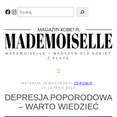
Przejdź
do
Szukaj
Facebook
Instagram
treści
MADEMOISELLE – MAGAZYN DLA KOBIET
Z KLASĄ
MATERIAŁ ZEWNĘTRZNY
/
ZDROWIE
/
13 LUTEGO 2019
DEPRESJA POPORODOWA
– WARTO WIEDZIEĆ