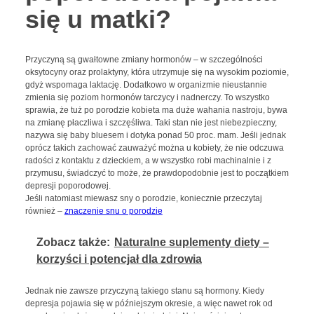
się u matki?
Przyczyną są gwałtowne zmiany hormonów – w szczególności
oksytocyny oraz prolaktyny, która utrzymuje się na wysokim poziomie,
gdyż wspomaga laktację. Dodatkowo w organizmie nieustannie
zmienia się poziom hormonów tarczycy i nadnerczy. To wszystko
sprawia, że tuż po porodzie kobieta ma duże wahania nastroju, bywa
na zmianę płaczliwa i szczęśliwa. Taki stan nie jest niebezpieczny,
nazywa się baby bluesem i dotyka ponad 50 proc. mam. Jeśli jednak
oprócz takich zachować zauważyć można u kobiety, że nie odczuwa
radości z kontaktu z dzieckiem, a w wszystko robi machinalnie i z
przymusu, świadczyć to może, że prawdopodobnie jest to początkiem
depresji poporodowej.
Jeśli natomiast miewasz sny o porodzie, koniecznie przeczytaj
również –
znaczenie snu o porodzie
Zobacz także:
Naturalne suplementy diety –
korzyści i potencjał dla zdrowia
Jednak nie zawsze przyczyną takiego stanu są hormony. Kiedy
depresja pojawia się w późniejszym okresie, a więc nawet rok od