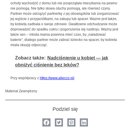
ochoty wychodzić z domu lub nie posprzątała mieszkania na pewno
nie pomogą. Nie tylko słowa otuchy pomogą, ale również czyny.
Partner może odciążyć partnerkę z jej obowiązków lub zorganizować
jej wyjście z przyjaciółkami, na zakupy lub spacer. Ważne jest także,
by kobieta zadbała o swoje zdrowie. Gwałtowne odchudzanie może
doprowadzić do spadku cukru i pogorszenia się nastroju. Ważny jest
także sen – młoda mama powinna mieć czas, by „naładować
baterie”, dlatego partner może zabrać dziecko na spacer, by kobieta
miała okazję odpocząć.
Zobacz także:
Nadciśnienie u kobiet — jak
obniżyć ciśnienie bez leków?
Przy współpracy z
https://www.allecco.pl/
.
Materiał Zewnętrzny
Podziel się