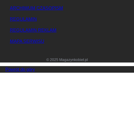
ARCHIWUM CZASOPISM
REGULAMIN
REGULAMIN REKLAM
MAPA SERWISU
© 2025 Magazynkobiet.pl
Powrót do góry