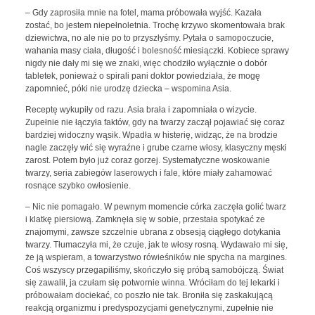
– Gdy zaprosiła mnie na fotel, mama próbowała wyjść. Kazała
zostać, bo jestem niepełnoletnia. Trochę krzywo skomentowała brak
dziewictwa, no ale nie po to przyszłyśmy. Pytała o samopoczucie,
wahania masy ciała, długość i bolesność miesiączki. Kobiece sprawy
nigdy nie dały mi się we znaki, więc chodziło wyłącznie o dobór
tabletek, ponieważ o spirali pani doktor powiedziała, że mogę
zapomnieć, póki nie urodzę dziecka – wspomina Asia.
Receptę wykupiły od razu. Asia brała i zapomniała o wizycie.
Zupełnie nie łączyła faktów, gdy na twarzy zaczął pojawiać się coraz
bardziej widoczny wąsik. Wpadła w histerię, widząc, że na brodzie
nagle zaczęły wić się wyraźne i grube czarne włosy, klasyczny męski
zarost. Potem było już coraz gorzej. Systematyczne woskowanie
twarzy, seria zabiegów laserowych i fale, które miały zahamować
rosnące szybko owłosienie.
– Nic nie pomagało. W pewnym momencie córka zaczęła golić twarz
i klatkę piersiową. Zamknęła się w sobie, przestała spotykać ze
znajomymi, zawsze szczelnie ubrana z obsesją ciągłego dotykania
twarzy. Tłumaczyła mi, że czuje, jak te włosy rosną. Wydawało mi się,
że ją wspieram, a towarzystwo rówieśników nie spycha na margines.
Coś wszyscy przegapiliśmy, skończyło się próbą samobójczą. Świat
się zawalił, ja czułam się potwornie winna. Wróciłam do tej lekarki i
próbowałam dociekać, co poszło nie tak. Broniła się zaskakującą
reakcją organizmu i predyspozycjami genetycznymi, zupełnie nie