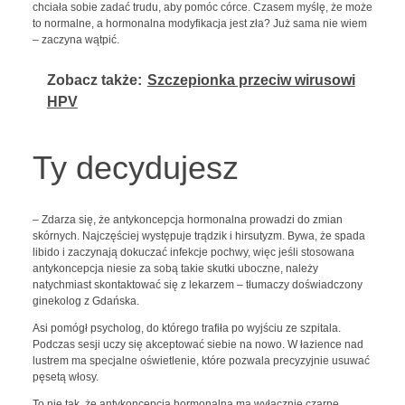
chciała sobie zadać trudu, aby pomóc córce. Czasem myślę, że może
to normalne, a hormonalna modyfikacja jest zła? Już sama nie wiem
– zaczyna wątpić.
Zobacz także:
Szczepionka przeciw wirusowi
HPV
Ty decydujesz
– Zdarza się, że antykoncepcja hormonalna prowadzi do zmian
skórnych. Najczęściej występuje trądzik i hirsutyzm. Bywa, że spada
libido i zaczynają dokuczać infekcje pochwy, więc jeśli stosowana
antykoncepcja niesie za sobą takie skutki uboczne, należy
natychmiast skontaktować się z lekarzem – tłumaczy doświadczony
ginekolog z Gdańska.
Asi pomógł psycholog, do którego trafiła po wyjściu ze szpitala.
Podczas sesji uczy się akceptować siebie na nowo. W łazience nad
lustrem ma specjalne oświetlenie, które pozwala precyzyjnie usuwać
pęsetą włosy.
To nie tak, że antykoncepcja hormonalna ma wyłącznie czarne