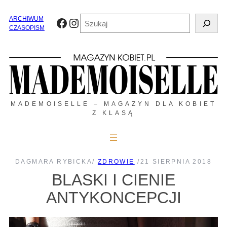
Przejdź
do
Szukaj
ARCHIWUM
Facebook
Instagram
treści
CZASOPISM
MADEMOISELLE – MAGAZYN DLA KOBIET
Z KLASĄ
DAGMARA RYBICKA
/
ZDROWIE
/
21 SIERPNIA 2018
BLASKI I CIENIE
ANTYKONCEPCJI