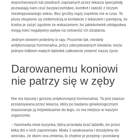
dopochwowych lub plastrach zapisanych przez lekarza specjalistę
pozwalają nam czuć bezpieczeństwo, komfort i radość z niczym
nieskrępowanego seksu. Bez groźby ciąży zupełnie nie w czas. Te
plusy okupione są rzetelnością w kontakcie z lekarzem i pamięcią, że
trzeba je zażyć zgodnie ze wskazaniem, bo jakiekolwiek odstępstwa
mogą mieć negatywny wpływ na celowość ich działania.
Jednym słowem jesteśmy w raju. Pozornie tak, niestety
antykoncepcja hormonalna, prócz zdecydowanych blasków, może
jednym listkiem małych tabletek całkowicie zmienić nasze życie.
Darowanemu koniowi
nie patrzy się w zęby
Nie ma lepszej i gorszej antykoncepcji hormonalnej. Ta jest zawsze
przepisywana przez lekarza, który po badaniu ginekologicznym
dopasowuje ją indywidualnie do tego, co ma miejsce w naszym
organizmie.
– Namówiła mnie kuzynka, która przestała brać tabletki, bo przez
kilka dni o nich zapomniała. Miała 3 opakowania i doszłyśmy do
wniosku, że skoro ona zmienia, to chętnie je przejmę i przestanę