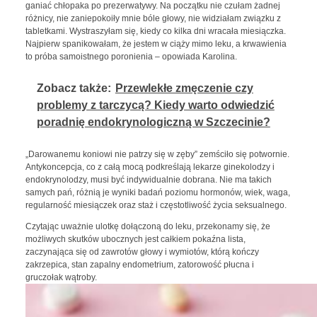
ganiać chłopaka po prezerwatywy. Na początku nie czułam żadnej
różnicy, nie zaniepokoiły mnie bóle głowy, nie widziałam związku z
tabletkami. Wystraszyłam się, kiedy co kilka dni wracała miesiączka.
Najpierw spanikowałam, że jestem w ciąży mimo leku, a krwawienia
to próba samoistnego poronienia – opowiada Karolina.
Zobacz także:
Przewlekłe zmęczenie czy
problemy z tarczycą? Kiedy warto odwiedzić
poradnię endokrynologiczną w Szczecinie?
„Darowanemu koniowi nie patrzy się w zęby” zemściło się potwornie.
Antykoncepcja, co z całą mocą podkreślają lekarze ginekolodzy i
endokrynolodzy, musi być indywidualnie dobrana. Nie ma takich
samych pań, różnią je wyniki badań poziomu hormonów, wiek, waga,
regularność miesiączek oraz staż i częstotliwość życia seksualnego.
Czytając uważnie ulotkę dołączoną do leku, przekonamy się, że
możliwych skutków ubocznych jest całkiem pokaźna lista,
zaczynająca się od zawrotów głowy i wymiotów, którą kończy
zakrzepica, stan zapalny endometrium, zatorowość płucna i
gruczołak wątroby.