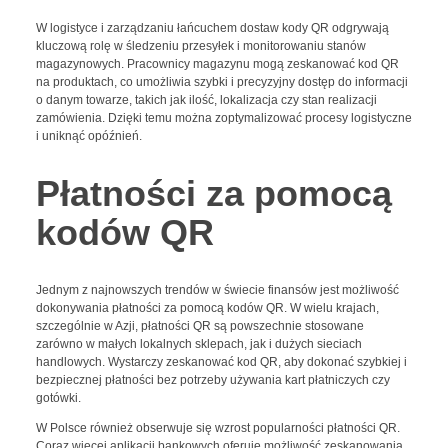
W logistyce i zarządzaniu łańcuchem dostaw kody QR odgrywają
kluczową rolę w śledzeniu przesyłek i monitorowaniu stanów
magazynowych. Pracownicy magazynu mogą zeskanować kod QR
na produktach, co umożliwia szybki i precyzyjny dostęp do informacji
o danym towarze, takich jak ilość, lokalizacja czy stan realizacji
zamówienia. Dzięki temu można zoptymalizować procesy logistyczne
i uniknąć opóźnień.
Płatności za pomocą
kodów QR
Jednym z najnowszych trendów w świecie finansów jest możliwość
dokonywania płatności za pomocą kodów QR. W wielu krajach,
szczególnie w Azji, płatności QR są powszechnie stosowane
zarówno w małych lokalnych sklepach, jak i dużych sieciach
handlowych. Wystarczy zeskanować kod QR, aby dokonać szybkiej i
bezpiecznej płatności bez potrzeby używania kart płatniczych czy
gotówki.
W Polsce również obserwuje się wzrost popularności płatności QR.
Coraz więcej aplikacji bankowych oferuje możliwość zeskanowania