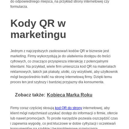
do odpowiedniego miejsca, na przykład strony internetowej czy
formularza.
Kody QR w
marketingu
Jednym z najczęstszych zastosowań kodów QR w biznesie jest
marketing. Firmy wykorzystują je do ułatwienia dostępu do treści
cyfrowych, co znacząco przyspiesza interakcję z potencjalnymi
klientami. Na przykład, wiele firm umieszcza kod QR na materiałach
reklamowych, takich jak plakaty, ulotki, czy wizytówki, aby użytkownik
mógł bezpośrednio trafić na stronę internetową firmy. Dzięki temu
proces ten jest szybszy i bardziej przyjazny dla konsumenta.
Zobacz także:
Kobieca Marka Roku
Firmy coraz częściej stosują
kod QR do strony
internetowej, aby
klient mógł natychmiast uzyskać dostęp do informacji o firmie, ofercie
lub nawet promocjach. To proste narzędzie pozwala oszczędzić czas
i zapewnia wygodę, co jest kluczowe w dobie cyfryzacji i oczekiwań
konsumentów na szybkie i bezproblemowe rozwiązania.