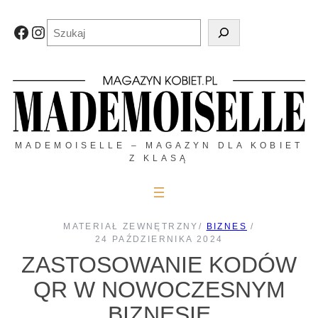
Przejdź
do
Szukaj
Facebook
Instagram
treści
MADEMOISELLE – MAGAZYN DLA KOBIET
Z KLASĄ
MATERIAŁ ZEWNĘTRZNY
/
BIZNES
/
24 PAŹDZIERNIKA 2024
ZASTOSOWANIE KODÓW
QR W NOWOCZESNYM
BIZNESIE