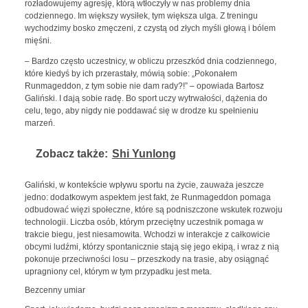
rozładowujemy agresję, którą wtłoczyły w nas problemy dnia
codziennego. Im większy wysiłek, tym większa ulga. Z treningu
wychodzimy bosko zmęczeni, z czystą od złych myśli głową i bólem
mięśni.
– Bardzo często uczestnicy, w obliczu przeszkód dnia codziennego,
które kiedyś by ich przerastały, mówią sobie: „Pokonałem
Runmageddon, z tym sobie nie dam rady?!” – opowiada Bartosz
Galiński. I dają sobie radę. Bo sport uczy wytrwałości, dążenia do
celu, tego, aby nigdy nie poddawać się w drodze ku spełnieniu
marzeń.
Zobacz także:
Shi Yunlong
Galiński, w kontekście wpływu sportu na życie, zauważa jeszcze
jedno: dodatkowym aspektem jest fakt, że Runmageddon pomaga
odbudować więzi społeczne, które są podniszczone wskutek rozwoju
technologii. Liczba osób, którym przeciętny uczestnik pomaga w
trakcie biegu, jest niesamowita. Wchodzi w interakcje z całkowicie
obcymi ludźmi, którzy spontanicznie stają się jego ekipą, i wraz z nią
pokonuje przeciwności losu – przeszkody na trasie, aby osiągnąć
upragniony cel, którym w tym przypadku jest meta.
Bezcenny umiar