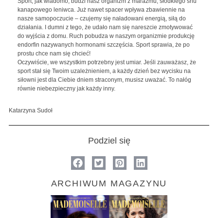
Sport, jak wiadomo, budzi nasz organizm z marazmu, słodkiego snu
kanapowego leniwca. Już nawet spacer wpływa zbawiennie na
nasze samopoczucie – czujemy się naładowani energią, siłą do
działania. I dumni z tego, że udało nam się nareszcie zmotywować
do wyjścia z domu. Ruch pobudza w naszym organizmie produkcję
endorfin nazywanych hormonami szczęścia. Sport sprawia, że po
prostu chce nam się chcieć!
Oczywiście, we wszystkim potrzebny jest umiar. Jeśli zauważasz, że
sport stał się Twoim uzależnieniem, a każdy dzień bez wycisku na
siłowni jest dla Ciebie dniem straconym, musisz uważać. To nałóg
równie niebezpieczny jak każdy inny.
Katarzyna Sudoł
Podziel się
ARCHIWUM MAGAZYNU