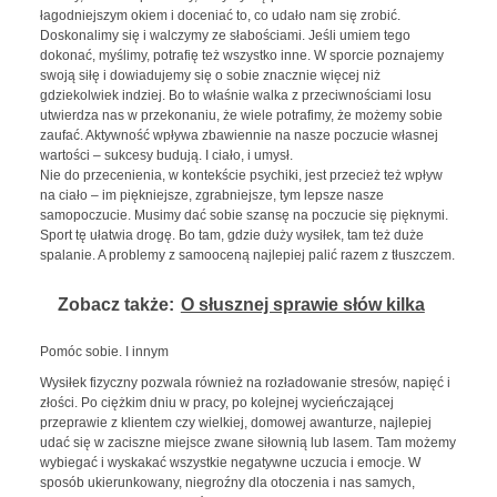
łagodniejszym okiem i doceniać to, co udało nam się zrobić.
Doskonalimy się i walczymy ze słabościami. Jeśli umiem tego
dokonać, myślimy, potrafię też wszystko inne. W sporcie poznajemy
swoją siłę i dowiadujemy się o sobie znacznie więcej niż
gdziekolwiek indziej. Bo to właśnie walka z przeciwnościami losu
utwierdza nas w przekonaniu, że wiele potrafimy, że możemy sobie
zaufać. Aktywność wpływa zbawiennie na nasze poczucie własnej
wartości – sukcesy budują. I ciało, i umysł.
Nie do przecenienia, w kontekście psychiki, jest przecież też wpływ
na ciało – im piękniejsze, zgrabniejsze, tym lepsze nasze
samopoczucie. Musimy dać sobie szansę na poczucie się pięknymi.
Sport tę ułatwia drogę. Bo tam, gdzie duży wysiłek, tam też duże
spalanie. A problemy z samooceną najlepiej palić razem z tłuszczem.
Zobacz także:
O słusznej sprawie słów kilka
Pomóc sobie. I innym
Wysiłek fizyczny pozwala również na rozładowanie stresów, napięć i
złości. Po ciężkim dniu w pracy, po kolejnej wycieńczającej
przeprawie z klientem czy wielkiej, domowej awanturze, najlepiej
udać się w zaciszne miejsce zwane siłownią lub lasem. Tam możemy
wybiegać i wyskakać wszystkie negatywne uczucia i emocje. W
sposób ukierunkowany, niegroźny dla otoczenia i nas samych,