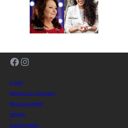
Facebook
Instagram
O NAS
REDAKCJA / KONTAKT
REKLAMA WWW
SENNIK
KSIĘGA IMION