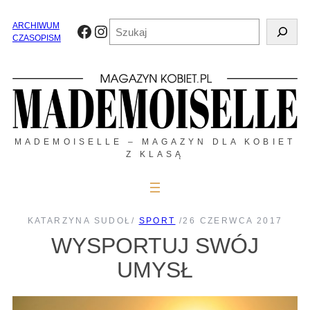
Przejdź
do
Szukaj
ARCHIWUM
Facebook
Instagram
treści
CZASOPISM
MADEMOISELLE – MAGAZYN DLA KOBIET
Z KLASĄ
KATARZYNA SUDOŁ
/
SPORT
/
26 CZERWCA 2017
WYSPORTUJ SWÓJ
UMYSŁ