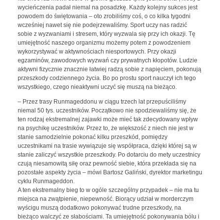
wycieńczenia padał niemal na posadzkę. Każdy kolejny sukces jest
powodem do świętowania – oto zrobiliśmy coś, o co kilka tygodni
wcześniej nawet się nie podejrzewaliśmy. Sport uczy nas radzić
sobie z wyzwaniami i stresem, który wyzwala się przy ich okazji. Tę
umiejętność naszego organizmu możemy potem z powodzeniem
wykorzystywać w aktywnościach niesportowych. Przy okazji
egzaminów, zawodowych wyzwań czy prywatnych kłopotów. Ludzie
aktywni fizycznie znacznie łatwiej radzą sobie z napięciem, pokonują
przeszkody codziennego życia. Bo po prostu sport nauczył ich tego
wszystkiego, czego nieaktywni uczyć się muszą na bieżąco.
– Przez trasy Runmageddonu w ciągu trzech lat przepuściliśmy
niemal 50 tys. uczestników. Początkowo nie spodziewaliśmy się, że
ten rodzaj ekstremalnej zajawki może mieć tak zdecydowany wpływ
na psychikę uczestników. Przez to, że większość z niech nie jest w
stanie samodzielnie pokonać kilku przeszkód, pomiędzy
uczestnikami na trasie wywiązuje się współpraca, dzięki której są w
stanie zaliczyć wszystkie przeszkody. Po dotarciu do mety uczestnicy
czują niesamowitą siłę oraz pewność siebie, która przekłada się na
pozostałe aspekty życia – mówi Bartosz Galiński, dyrektor marketingu
cyklu Runmageddon.
A ten ekstremalny bieg to w ogóle szczególny przypadek – nie ma tu
miejsca na zwątpienie, niepewność. Biorący udział w morderczym
wyścigu muszą dodatkowo pokonywać trudne przeszkody, na
bieżąco walczyć ze słabościami. Ta umiejętność pokonywania bólu i