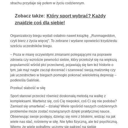
strachu przydaje się potem w życiu codziennym.
Zobacz także:
Który sport wybrać? Każdy
znajdzie coś dla siebie!
Organizatorzy biegu wydali ostatnio nawet książkę. „Runmageddon,
czyli bierz z życia więcej”. To zebrane i wydane opowieści trzydziestu
sześciu uczestników biegu.
– Poza w miarę oczywistymi zmianami polegającymi na poprawie
zdrowia czy wzroście pewności siebie, który przełożył się na większą
popularność wśród płci przeciwnej, pojawiają się tam też historie o
tym, jak mąż nagle zaczął doceniać i szanować swoją małżonkę czy
jak uczestnictwo w biegach pomogło pokonać wieloletnią depresję –
podkreśla Galiński.
Przekuć słabość w siłę
Sport stanowi przecież również doskonałą metodą na walkę z
kompleksami. Martwisz się, coś Cię niepokoi, coś Ci się nie podoba?
Zamiast się umartwiać – działaj! Wiele spośród naszych codziennych
problemów może zostać rozwiązanych dzięki praktycznej nauce.
Obserwując swoje postępy, dzieląc się nimi z bliskimi, widząc na jak
wiele nas stać, rośniemy w siłę. Nie tylko fizyczną, ale też psychiczną.
Wiemy, że wiele potrafimy, uczymy się patrzeć na siebie