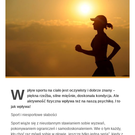
W
pływ sportu na ciało jest oczywisty i dobrze znany –
piękna rzeźba, silne mięśnie, doskonała kondycja. Ale
aktywność fizyczna wpływa też na naszą psychikę. I to
jak wpływa!
Sport i niesportowe słabości
Sport wiąże się z nieustannym stawianiem sobie wyzwań,
pokonywaniem ograniczeń i samodoskonaleniem. Wie o tym każdy,
kto choć raz mówił sobie w głowie „jeszcze tylko jedna seria”, kiedy z