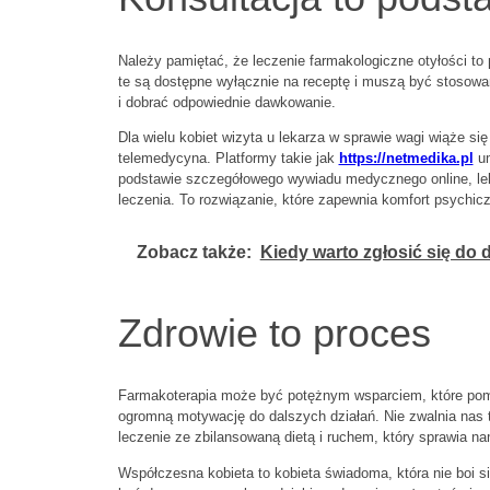
Należy pamiętać, że leczenie farmakologiczne otyłości to
te są dostępne wyłącznie na receptę i muszą być stosowa
i dobrać odpowiednie dawkowanie.
Dla wielu kobiet wizyta u lekarza w sprawie wagi wiąże s
telemedycyna. Platformy takie jak
https://netmedika.pl
um
podstawie szczegółowego wywiadu medycznego online, lekar
leczenia. To rozwiązanie, które zapewnia komfort psychic
Zobacz także:
Kiedy warto zgłosić się do
Zdrowie to proces
Farmakoterapia może być potężnym wsparciem, które poma
ogromną motywację do dalszych działań. Nie zwalnia nas to
leczenie ze zbilansowaną dietą i ruchem, który sprawia n
Współczesna kobieta to kobieta świadoma, która nie boi si