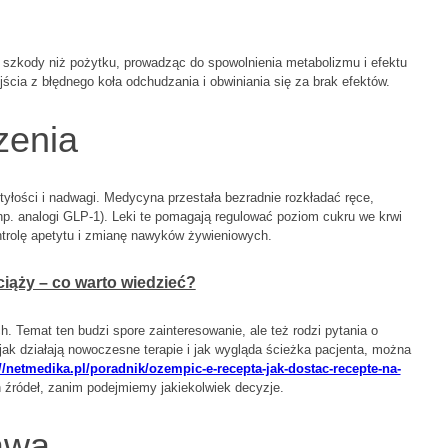
ej szkody niż pożytku, prowadząc do spowolnienia metabolizmu i efektu
jścia z błędnego koła odchudzania i obwiniania się za brak efektów.
zenia
otyłości i nadwagi. Medycyna przestała bezradnie rozkładać ręce,
np. analogi GLP-1). Leki te pomagają regulować poziom cukru we krwi
ntrolę apetytu i zmianę nawyków żywieniowych.
ciąży – co warto wiedzieć?
ch. Temat ten budzi spore zainteresowanie, ale też rodzi pytania o
jak działają nowoczesne terapie i jak wygląda ścieżka pacjenta, można
://netmedika.pl/poradnik/ozempic-e-recepta-jak-dostac-recepte-na-
źródeł, zanim podejmiemy jakiekolwiek decyzje.
awa