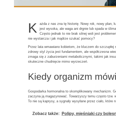
K
ażda z nas zna tę historię. Nowy rok, nowy plan, 
jest wysoka, ale waga ani drgnie lub spada w ślim
Często jednak to nie brak silnej woli jest probl
nie wystarcza i jak mądrze szukać pomocy?
Przez lata wmawiano kobietom, że kluczem do szczupłej syl
zdrowy styl życia jest fundamentem, ale współczesna wie
zmaga się z zaburzeniami metabolicznymi, takimi jak insul
skuteczne chudnięcie mimo wyrzeczeń.
Kiedy organizm mówi 
Gospodarka hormonalna to skomplikowany mechanizm. Gdy 
zaczyna ją magazynować. Towarzyszy temu często tzw. wilc
To nie są kaprysy, a sygnały wysyłane przez ciało, które 
Zobacz także:
Polipy, mięśniaki czy boles