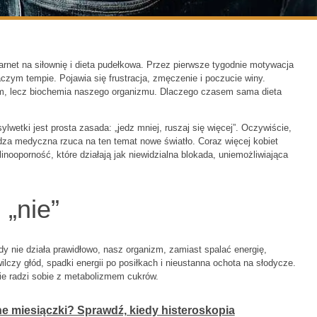
karnet na siłownię i dieta pudełkowa. Przez pierwsze tygodnie motywacja
aczym tempie. Pojawia się frustracja, zmęczenie i poczucie winy.
emem, lecz biochemia naszego organizmu. Dlaczego czasem sama dieta
wetki jest prosta zasada: „jedz mniej, ruszaj się więcej”. Oczywiście,
dza medyczna rzuca na ten temat nowe światło. Coraz więcej kobiet
inooporność, które działają jak niewidzialna blokada, uniemożliwiająca
„nie”
nie działa prawidłowo, nasz organizm, zamiast spalać energię,
zy głód, spadki energii po posiłkach i nieustanna ochota na słodycze.
nie radzi sobie z metabolizmem cukrów.
ne miesiączki? Sprawdź, kiedy histeroskopia