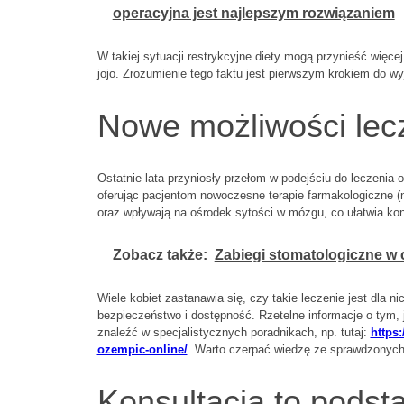
operacyjna jest najlepszym rozwiązaniem
W takiej sytuacji restrykcyjne diety mogą przynieść więc
jojo. Zrozumienie tego faktu jest pierwszym krokiem do wy
Nowe możliwości lec
Ostatnie lata przyniosły przełom w podejściu do leczenia 
oferując pacjentom nowoczesne terapie farmakologiczne (
oraz wpływają na ośrodek sytości w mózgu, co ułatwia ko
Zobacz także:
Zabiegi stomatologiczne w 
Wiele kobiet zastanawia się, czy takie leczenie jest dla ni
bezpieczeństwo i dostępność. Rzetelne informacje o tym, 
znaleźć w specjalistycznych poradnikach, np. tutaj:
https
ozempic-online/
. Warto czerpać wiedzę ze sprawdzonych 
Konsultacja to podst