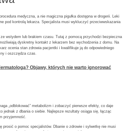
 procedura medyczna, a nie magiczna pigułka dostępna w drogerii. Leki
ne pod kontrolą lekarza. Specjalista musi wykluczyć przeciwwskazania
ię ze wstydem lub brakiem czasu. Tutaj z pomocą przychodzi bezpieczna
ożliwiają dyskretny kontakt z lekarzem bez wychodzenia z domu. Na
z ocenia stan zdrowia pacjentki i kwalifikuje ją do odpowiedniego
zny i oszczędza czas.
 dermatologa? Objawy, których nie warto ignorować
ga „odblokować” metabolizm i zobaczyć pierwsze efekty, co daje
 jednak z dbania o siebie. Najlepsze rezultaty osiąga się, łącząc
am przyjemność.
ę prosić o pomoc specjalistów. Dbanie o zdrowie i sylwetkę nie musi