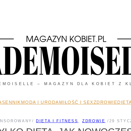
EMOISELLE – MAGAZYN DLA KOBIET Z K
A
SENNIK
MODA I URODA
MIŁOŚĆ I SEX
ZDROWIE
DIETA
ONSOROWANY
/
DIETA I FITNESS
, 
ZDROWIE
/
29 STYC