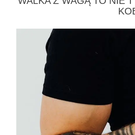
WALKA Z WAGĄ TO NIE 
KO