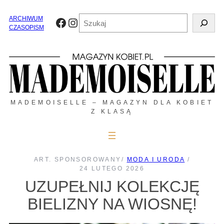
Przejdź
do
Szukaj
ARCHIWUM
Facebook
Instagram
treści
CZASOPISM
MADEMOISELLE – MAGAZYN DLA KOBIET
Z KLASĄ
ART. SPONSOROWANY
/
MODA I URODA
/
24 LUTEGO 2026
UZUPEŁNIJ KOLEKCJĘ
BIELIZNY NA WIOSNĘ!