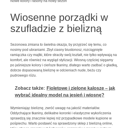
Nowe kolory i fasony na nowy sezon
Wiosenne porządki w
szufladzie z bielizną
Sezonowa zmiana to świetna okazja, by przyjrzeć się temu, co
nosimy pod ubraniami. Zbyt ciasny biustonosz, rozciągnięte
ramiączka czy majtki, które straciły swój kształt, nie tylko wpływają na
komfort, ale również na wygląd stylizacji. Wiosną częściej sięgamy
po jaśniejsze kolory i cieńsze tkaniny, dlatego warto zadbać o gładką,
dobrze dopasowaną bieliznę w odcieniach nude, beżu czy
pudrowego różu.
Zobacz także:
Fioletowe i zielone kalosze – jak
wybrać idealny model na jesień i wiosnę?
Wymieniając bieliznę, zwróć uwagę na jakość materiałów.
Oddychające tkaniny, delikatne koronki i elastyczne wykończenia
sprawdzą się znacznie lepiej niż przypadkowe modele kupione w
pośpiechu. Warto postawić na sprawdzony sklep z bielizną online,