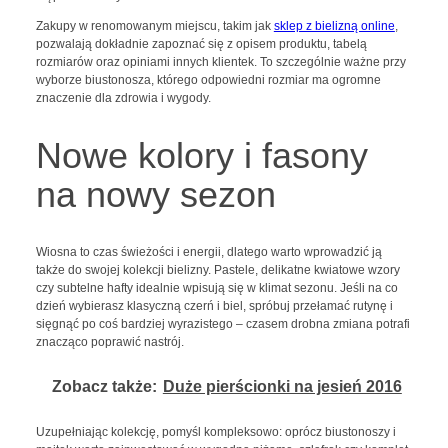
Zakupy w renomowanym miejscu, takim jak
sklep z bielizną online
,
pozwalają dokładnie zapoznać się z opisem produktu, tabelą
rozmiarów oraz opiniami innych klientek. To szczególnie ważne przy
wyborze biustonosza, którego odpowiedni rozmiar ma ogromne
znaczenie dla zdrowia i wygody.
Nowe kolory i fasony
na nowy sezon
Wiosna to czas świeżości i energii, dlatego warto wprowadzić ją
także do swojej kolekcji bielizny. Pastele, delikatne kwiatowe wzory
czy subtelne hafty idealnie wpisują się w klimat sezonu. Jeśli na co
dzień wybierasz klasyczną czerń i biel, spróbuj przełamać rutynę i
sięgnąć po coś bardziej wyrazistego – czasem drobna zmiana potrafi
znacząco poprawić nastrój.
Zobacz także:
Duże pierścionki na jesień 2016
Uzupełniając kolekcję, pomyśl kompleksowo: oprócz biustonoszy i