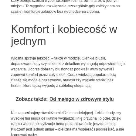
który oferuje szeroki wybór fasonów, rozmiarów i marek w jednym
miejscu. To wygodne rozwiązanie, szczególnie gdy zależy nam na
czasie i komforcie zakupów bez wychodzenia z domu.
Komfort i kobiecość w
jednym
Wiosna sprzyja lekkości – także w modzie. Cienkie bluzki,
dopasowane topy czy sukienki z dekoltem wymagają odpowiedniego
wsparcia. Dobrze dobrany biustonosz podkreśli atuty sylwetki i
zapewni komfort przez cały dzień. Coraz większą popularnością
cieszą się modele bezszwowe, braletki czy miękkie staniki bez
fiszbin, które łączą wygodę z subtelną elegancją.
Zobacz także:
Od małego w zdrowym stylu
Nie zapominajmy również o bieliźnie modelującej. Lekkie body czy
wysokie figi mogą delikatnie wygładzić linię brzucha i bioder, dzięki
czemu wiosenne stylizacje będą prezentować się jeszcze lepiej.
Kluczem jest jednak umiar – bielizna ma wspierać i podkreślać, a nie
krępować ruchy.