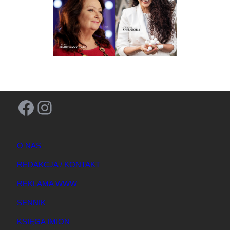
Facebook
Instagram
O NAS
REDAKCJA / KONTAKT
REKLAMA WWW
SENNIK
KSIĘGA IMION