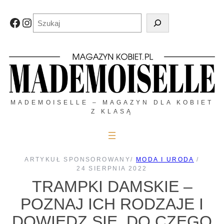
Przejdź
do
Szukaj
Facebook
Instagram
treści
MADEMOISELLE – MAGAZYN DLA KOBIET
Z KLASĄ
ARTYKUŁ SPONSOROWANY
/
MODA I URODA
/
24 SIERPNIA 2022
TRAMPKI DAMSKIE –
POZNAJ ICH RODZAJE I
DOWIEDZ SIĘ, DO CZEGO