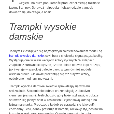
względu na dużą popularność producenci oferują rozmaite
fasony trampek. Sprawdź najpopularniejsze rodzaje trampek i
dowiedz się, do czego je nosić.
Trampki wysokie
damskie
Jednym z cieszących się największym zainteresowaniem modeli są
trampki wysokie damskie
, czyli buty z cholewką sięgającą za kostkę.
Występują one w wielu wersjach kolorystycznych. W sklepach
znajdziesz zarówno klasyczne, czarne i białe obuwie tego rodzaju,
jak i wersje w szerokiej palecie barw, w tym również modele
wielokolorowe. Ciekawie prezentują się też buty we wzory,
ozdobione modnymi motywami.
Trampki wysokie damskie świetnie sprawdzają się w wielu
stylizacjach. Szczególnie dobrze prezentują się z obcisłymi,
ciemnymi jeansami. Jeśli chodzi o górę takiej stylizacji, to dobrze
sprawdzi się jasny t-shirt w zestawieniu z jeansową kataną albo
luźną marynarką. Propozycja ta dobrze sprawdzi się jako outfit
codzienny. Jeśli jednak preferujesz bardziej rockowy styl, postaw na
koszulę w kratę oraz ramoneskę. Obuwie tego rodzaju dobrze