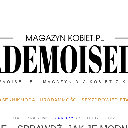
EMOISELLE – MAGAZYN DLA KOBIET Z K
A
SENNIK
MODA I URODA
MIŁOŚĆ I SEX
ZDROWIE
DIETA
MAT. PRASOWE
/
ZAKUPY
/
2 LUTEGO 2022