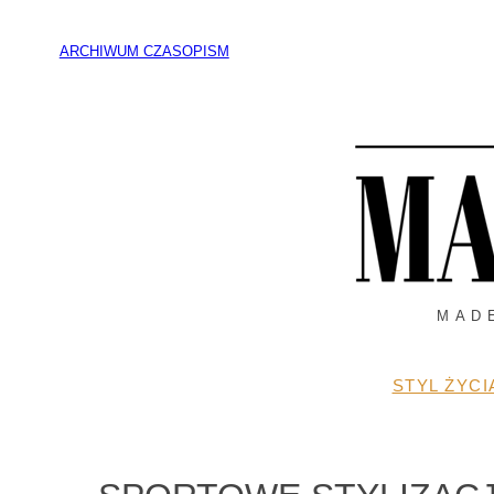
Przejdź
do
ARCHIWUM CZASOPISM
treści
MAD
STYL ŻYCI