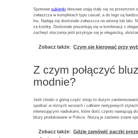
Sportowe
sukienki
dresowe stają stały się na przestrzeni 
zwłaszcza w kompletach typu casual, a do tego są bardzo
lnu. Nadają się doskonale zwłaszcza na wiosnę lub lato. Na
za kostkę. Doskonale prezentują się w kombinacji z eleg
zachwyt otoczenia jeśli przykryje się je elegancką, skórza
Zobacz także:
Czym się kierować przy wy
Z czym połączyć blu
modnie?
Jeśli chodzi o górną część stroju to dużym zainteresowa
spotkać w różnych wzorach i całkiem nietypowych stylach.
interesującymi nadrukami, które dość często nawiązują do
bluzy produkowane w Polsce. Noszą je zarówno znane sport
Zobacz także:
Gdzie zamówić paczki prez