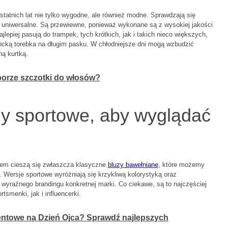
ostatnich lat nie tylko wygodne, ale również modne. Sprawdzają się
 uniwersalne. Są przewiewne, ponieważ wykonane są z wysokiej jakości
jlepiej pasują do trampek, tych krótkich, jak i takich nieco większych,
ancką torebka na długim pasku. W chłodniejsze dni mogą wzbudzić
ną kurtką.
borze szczotki do włosów?
zy sportowe, aby wyglądać
niem cieszą się zwłaszcza klasyczne
bluzy bawełniane
, które możemy
 Wersje sportowe wyróżniają się krzykliwą kolorystyką oraz
 wyraźnego brandingu konkretnej marki. Co ciekawe, są to najczęściej
smenki, jak i influencerki.
entowe na Dzień Ojca? Sprawdź najlepszych