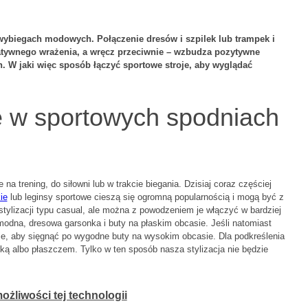
 wybiegach modowych. Połączenie dresów i szpilek lub trampek i
gatywnego wrażenia, a wręcz przeciwnie – wzbudza pozytywne
h. W jaki więc sposób łączyć sportowe stroje, aby wyglądać
 w sportowych spodniach
 na trening, do siłowni lub w trakcie biegania. Dzisiaj coraz częściej
ie
lub leginsy sportowe cieszą się ogromną popularnością i mogą być z
ylizacji typu casual, ale można z powodzeniem je włączyć w bardziej
dna, dresowa garsonka i buty na płaskim obcasie. Jeśli natomiast
ie, aby sięgnąć po wygodne buty na wysokim obcasie. Dla podkreślenia
ką albo płaszczem. Tylko w ten sposób nasza stylizacja nie będzie
ożliwości tej technologii