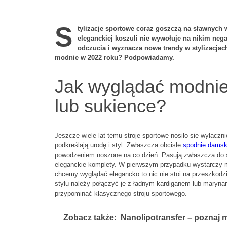
S
tylizacje sportowe coraz goszczą na sławnych
eleganckiej koszuli nie wywołuje na nikim ne
odczucia i wyznacza nowe trendy w stylizacjac
modnie w 2022 roku? Podpowiadamy.
Jak wyglądać modnie
lub sukience?
Jeszcze wiele lat temu stroje sportowe nosiło się wyłącznie
podkreślają urodę i styl. Zwłaszcza obcisłe
spodnie damsk
powodzeniem noszone na co dzień. Pasują zwłaszcza do st
eleganckie komplety. W pierwszym przypadku wystarczy mo
chcemy wyglądać elegancko to nic nie stoi na przeszkodz
stylu należy połączyć je z ładnym kardiganem lub marynar
przypominać klasycznego stroju sportowego.
Zobacz także:
Nanolipotransfer – poznaj m