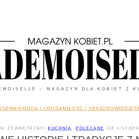
EMOISELLE – MAGAZYN DLA KOBIET Z K
A
SENNIK
MODA I URODA
MIŁOŚĆ I SEX
ZDROWIE
DIETA
AŁ ZEWNĘTRZNY
/
KUCHNIA
, 
POLECANE
/
28 LISTOPA