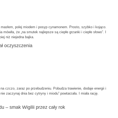
uj masłem, polej miodem i posyp cynamonem. Prosto, szybko i kojąco.
 mówiła, że „na smutek najlepsze są ciepłe grzanki i ciepłe słowo”. I
iej niż niejedna bajka.
ał oczyszczenia
 na czczo, zaraz po przebudzeniu. Pobudza trawienie, dodaje energii i
 nie zaczynaj dnia bez cytryny i miodu” powtarzała. I miała rację.
u – smak Wigilii przez cały rok