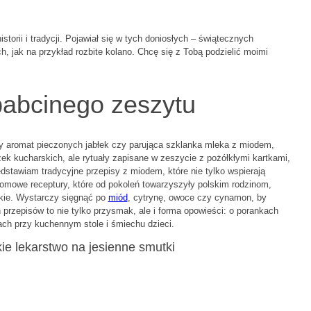
storii i tradycji. Pojawiał się w tych doniosłych – świątecznych
ch, jak na przykład rozbite kolano. Chcę się z Tobą podzielić moimi
abcinego zeszytu
nny aromat pieczonych jabłek czy parująca szklanka mleka z miodem,
żek kucharskich, ale rytuały zapisane w zeszycie z pożółkłymi kartkami,
dstawiam tradycyjne przepisy z miodem, które nie tylko wspierają
domowe receptury, które od pokoleń towarzyszyły polskim rodzinom,
skie. Wystarczy sięgnąć po
miód
, cytrynę, owoce czy cynamon, by
 przepisów to nie tylko przysmak, ale i forma opowieści: o porankach
h przy kuchennym stole i śmiechu dzieci.
e lekarstwo na jesienne smutki