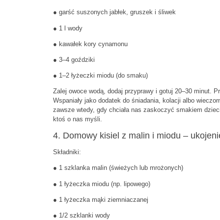
● garść suszonych jabłek, gruszek i śliwek
● 1 l wody
● kawałek kory cynamonu
● 3–4 goździki
● 1–2 łyżeczki miodu (do smaku)
Zalej owoce wodą, dodaj przyprawy i gotuj 20–30 minut. P
Wspaniały jako dodatek do śniadania, kolacji albo wieczor
zawsze wtedy, gdy chciała nas zaskoczyć smakiem dzieci
ktoś o nas myśli.
4. Domowy kisiel z malin i miodu – ukojeni
Składniki:
● 1 szklanka malin (świeżych lub mrożonych)
● 1 łyżeczka miodu (np. lipowego)
● 1 łyżeczka mąki ziemniaczanej
● 1/2 szklanki wody