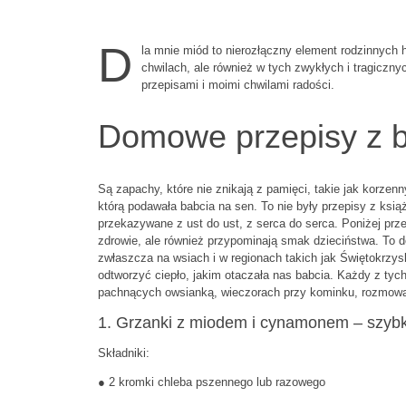
D
la mnie miód to nierozłączny element rodzinnych hi
chwilach, ale również w tych zwykłych i tragiczny
przepisami i moimi chwilami radości.
Domowe przepisy z b
Są zapachy, które nie znikają z pamięci, takie jak korze
którą podawała babcia na sen. To nie były przepisy z ksią
przekazywane z ust do ust, z serca do serca. Poniżej prze
zdrowie, ale również przypominają smak dzieciństwa. To 
zwłaszcza na wsiach i w regionach takich jak Świętokrzy
odtworzyć ciepło, jakim otaczała nas babcia. Każdy z tych
pachnących owsianką, wieczorach przy kominku, rozmowac
1. Grzanki z miodem i cynamonem – szybki
Składniki:
● 2 kromki chleba pszennego lub razowego