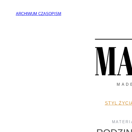
Przejdź
do
ARCHIWUM CZASOPISM
treści
MAD
STYL ŻYCI
MATERI