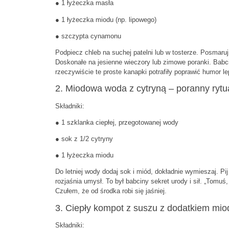
● 1 łyżeczka masła
● 1 łyżeczka miodu (np. lipowego)
● szczypta cynamonu
Podpiecz chleb na suchej patelni lub w tosterze. Posmar
Doskonałe na jesienne wieczory lub zimowe poranki. Babcia
rzeczywiście te proste kanapki potrafiły poprawić humor lep
2. Miodowa woda z cytryną – poranny rytu
Składniki:
● 1 szklanka ciepłej, przegotowanej wody
● sok z 1/2 cytryny
● 1 łyżeczka miodu
Do letniej wody dodaj sok i miód, dokładnie wymieszaj. Pij
rozjaśnia umysł. To był babciny sekret urody i sił. „Tomuś,
Czułem, że od środka robi się jaśniej.
3. Ciepły kompot z suszu z dodatkiem miod
Składniki: