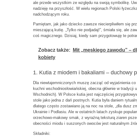
ale przede wszystkim ze względu na swoją symbolikę. Uwa
nadzieję na przyszłość. W wielu regionach Polski łyżeczk
nadchodzącym roku.
Pamiętam, jak jako dziecko zawsze niecierpliwiłem się p
mieszającą kutię. „Tylko nie podjadaj!”, śmiała się, ale 
coś magicznego. Dzisiaj, kiedy sam przygotowuję te potraw
Zobacz także:
Mit „męskiego zawodu” – dl
kobiety
1. Kutia z miodem i bakaliami – duchowy poc
Dla niewtajemniczonych muszę zacząć od wyjaśnienia co to 
kuchni wschodniosłowiańskiej, obecna głównie w tradycji ukr
Wschodnich). W Polsce kutia jest najczęściej przygotowyw
stole jako jedna z dań postnych. Kutia była daniem rytua
dlatego często zostawiano ją na noc na stole, „dla dusz z
Ukrainie i Podlasiu. Ale w ostatnich latach zyskuje popular
orzechowo-makowy smak, z wyraźną teksturą ziaren pszen
obecności miodu i suszonych owoców jest naturalnym źród
Składniki: