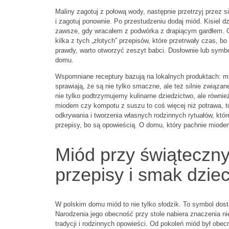
Maliny zagotuj z połową wody, następnie przetrzyj przez 
i zagotuj ponownie. Po przestudzeniu dodaj miód. Kisiel dzi
zawsze, gdy wracałem z podwórka z drapiącym gardłem. Cie
kilka z tych „złotych” przepisów, które przetrwały czas, b
prawdy, warto otworzyć zeszyt babci. Dosłownie lub symbol
domu.
Wspomniane receptury bazują na lokalnych produktach: mio
sprawiają, że są nie tylko smaczne, ale też silnie związane
nie tylko podtrzymujemy kulinarne dziedzictwo, ale równ
miodem czy kompotu z suszu to coś więcej niż potrawa, t
odkrywania i tworzenia własnych rodzinnych rytuałów, kt
przepisy, bo są opowieścią. O domu, który pachnie miode
Miód przy świąteczny
przepisy i smak dzie
W polskim domu miód to nie tylko słodzik. To symbol dost
Narodzenia jego obecność przy stole nabiera znaczenia nie
tradycji i rodzinnych opowieści. Od pokoleń miód był obec