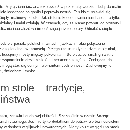
sito. Mąkę ziemniaczaną rozprowadź w pozostałej wodzie, dodaj do malin
ała łagodząco na gardło i poprawia nastrój. Ten kisiel pojawiał się
pły, malinowy, słodki. Jak otulenie kocem i ramieniem babci. To tylko
o działały i nadal działają. W czasach, gdy szukamy powrotu do prostoty i
icznie i odnaleźć w nim coś więcej niż receptury. Odnaleźć ciepło
dzie z pasiek, polskich malinach i jabłkach. Takie połączenia
 z regionalną tożsamością. Pielęgnując te tradycje i dzieląc się nimi,
ież budujemy mosty między pokoleniami. Bo przecież smak grzanki z
o wspomnienie chwili bliskości i prostego szczęścia. Zachęcam do
óre mogą stać się cennym elementem codzienności. Zachowujmy te
m, śmiechem i troską.
m stole – tradycje,
ciństwa
atku, zdrowia i duchowej obfitości. Szczególnie w czasie Bożego
mal rytualnego. Jest nie tylko dodatkiem do potraw, ale też nosicielem
ny w daniach wigilijnych i noworocznych. Nie tylko ze względu na smak,