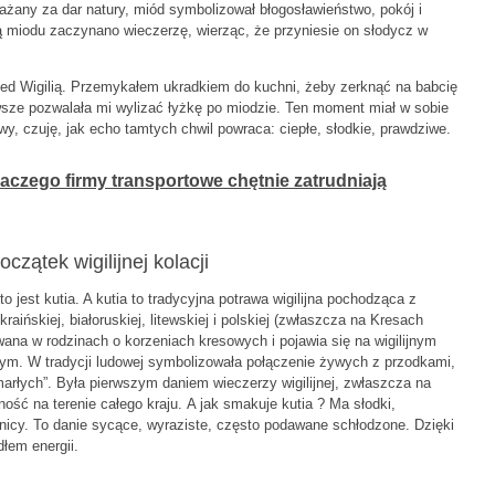
żany za dar natury, miód symbolizował błogosławieństwo, pokój i
ą miodu zaczynano wieczerzę, wierząc, że przyniesie on słodycz w
rzed Wigilią. Przemykałem ukradkiem do kuchni, żeby zerknąć na babcię
zawsze pozwalała mi wylizać łyżkę po miodzie. Ten moment miał w sobie
y, czuję, jak echo tamtych chwil powraca: ciepłe, słodkie, prawdziwe.
aczego firmy transportowe chętnie zatrudniają
zątek wigilijnej kolacji
jest kutia. A kutia to tradycyjna potrawa wigilijna pochodząca z
aińskiej, białoruskiej, litewskiej i polskiej (zwłaszcza na Kresach
ana w rodzinach o korzeniach kresowych i pojawia się na wigilijnym
lnym. W tradycji ludowej symbolizowała połączenie żywych z przodkami,
marłych”. Była pierwszym daniem wieczerzy wigilijnej, zwłaszcza na
ność na terenie całego kraju. A jak smakuje kutia ? Ma słodki,
icy. To danie sycące, wyraziste, często podawane schłodzone. Dzięki
łem energii.