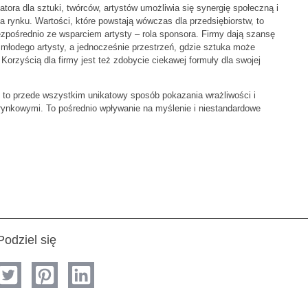
tora dla sztuki, twórców, artystów umożliwia się synergię społeczną i
 rynku. Wartości, które powstają wówczas dla przedsiębiorstw, to
ezpośrednio ze wsparciem artysty – rola sponsora. Firmy dają szansę
młodego artysty, a jednocześnie przestrzeń, gdzie sztuka może
 Korzyścią dla firmy jest też zdobycie ciekawej formuły dla swojej
u, to przede wszystkim unikatowy sposób pokazania wrażliwości i
i rynkowymi. To pośrednio wpływanie na myślenie i niestandardowe
Podziel się