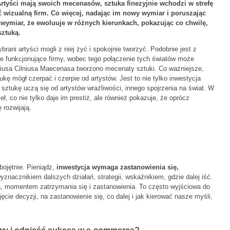
. Artyści mają swoich mecenasów, sztuka finezyjnie wchodzi w strefę
ć wizualną firm. Co więcej, nadając im nowy wymiar i poruszając
 wymiar, że ewoluuje w różnych kierunkach, pokazując co chwilę,
sztuką.
rani artyści mogli z niej żyć i spokojnie tworzyć. Podobnie jest z
 funkcjonujące firmy, wobec tego połączenie tych światów może
aiusa Cilniusa Maecenasa tworzono mecenaty sztuki. Co ważniejsze,
kę mógł czerpać i czerpie od artystów. Jest to nie tylko inwestycja
 sztukę uczą się od artystów wrażliwości, innego spojrzenia na świat. W
, co nie tylko daje im prestiż, ale również pokazuje, że oprócz
 rozwijają.
bojętnie. Pieniądz,
inwestycja wymaga zastanowienia się,
 wyznacznikiem dalszych działań, strategii, wskaźnikiem, gdzie dalej iść.
, momentem zatrzymania się i zastanowienia. To często wyjściowa do
ie decyzji, na zastanowienie się, co dalej i jak kierować nasze myśli,