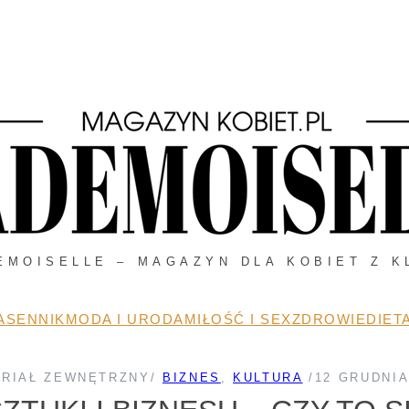
EMOISELLE – MAGAZYN DLA KOBIET Z K
A
SENNIK
MODA I URODA
MIŁOŚĆ I SEX
ZDROWIE
DIETA
RIAŁ ZEWNĘTRZNY
/
BIZNES
, 
KULTURA
/
12 GRUDNIA