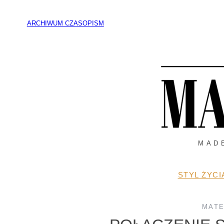
Przejdź
do
ARCHIWUM CZASOPISM
treści
MAD
STYL ŻYCI
MATE