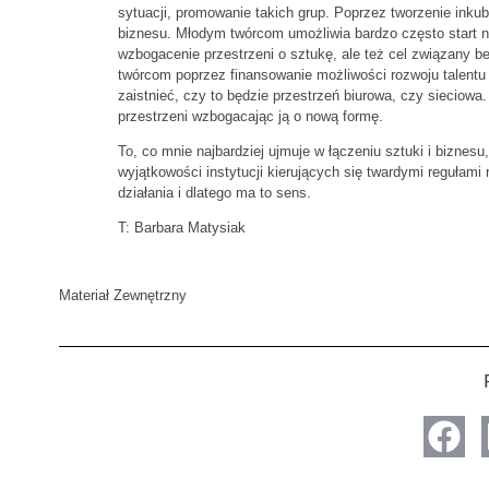
sytuacji, promowanie takich grup. Poprzez tworzenie inkuba
biznesu. Młodym twórcom umożliwia bardzo często start na
wzbogacenie przestrzeni o sztukę, ale też cel związany b
twórcom poprzez finansowanie możliwości rozwoju talentu 
zaistnieć, czy to będzie przestrzeń biurowa, czy sieciowa.
przestrzeni wzbogacając ją o nową formę.
To, co mnie najbardziej ujmuje w łączeniu sztuki i biznes
wyjątkowości instytucji kierujących się twardymi regułam
działania i dlatego ma to sens.
T: Barbara Matysiak
Materiał Zewnętrzny