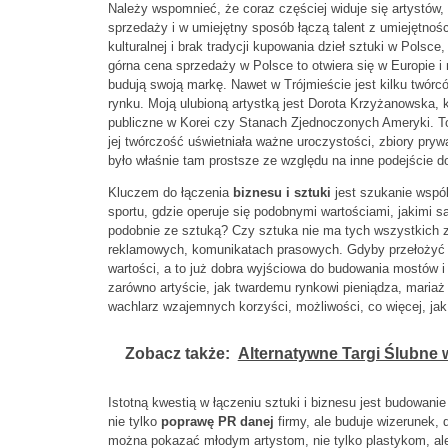
Należy wspomnieć, że coraz częściej widuje się artystów,
sprzedaży i w umiejętny sposób łączą talent z umiejętnoś
kulturalnej i brak tradycji kupowania dzieł sztuki w Polsc
górna cena sprzedaży w Polsce to otwiera się w Europie i 
budują swoją markę. Nawet w Trójmieście jest kilku twórc
rynku. Moją ulubioną artystką jest Dorota Krzyżanowska, kt
publiczne w Korei czy Stanach Zjednoczonych Ameryki. To
jej twórczość uświetniała ważne uroczystości, zbiory pry
było właśnie tam prostsze ze względu na inne podejście do 
Kluczem do łączenia
biznesu i sztuki
jest szukanie wspó
sportu, gdzie operuje się podobnymi wartościami, jakimi s
podobnie ze sztuką? Czy sztuka nie ma tych wszystkich
reklamowych, komunikatach prasowych. Gdyby przełożyć t
wartości, a to już dobra wyjściowa do budowania mostów i
zarówno artyście, jak twardemu rynkowi pieniądza, mariaż t
wachlarz wzajemnych korzyści, możliwości, co więcej, ja
Zobacz także:
Alternatywne Targi Ślubne
Istotną kwestią w łączeniu sztuki i biznesu jest budowan
nie tylko
poprawę PR danej
firmy, ale buduje wizerunek, 
można pokazać młodym artystom, nie tylko plastykom, ale 