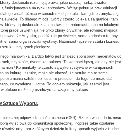
 którzy doskonale rozumieją prawa, jakie rządzą marką, światem
cią funkcjonowania na rynku sprzedaży. Wciąż pokutuje brak edukacji
e, dlatego widać różnicę w cenach młodej sztuki. Tam gdzie zamyka się
na świecie. To dlatego młodzi twórcy często uciekają za granicę i tam
ów, którzy są doskonale znani na świecie, natomiast słabo na lokalnym
órej prace uświetniają nie tylko zbiory prywatne, ale również miejsca
 prawda, że Artystka, podróżując po świecie, sama zadbała o to, aby
watne, sama organizowała wystawy. Natomiast łączenie sztuki i biznesu
sztuki i inny rynek pieniądza.
lnego mianownika. Bardzo łatwo jest znaleźć sponsorów, mecenatów do
ą ruch, szybkość, dynamika, sukces. Te wartości łączą, ale czy nie jest
 znamion? Komunikaty te często są wykorzystywane w kampaniach
o na kulturę i sztukę, może się okazać, że sztuka ma te same
 porozumienia sztuki i biznesu. To preludium do tego, co może dać
ego, co wymierne i ulotne. To dopiero pokazuje, jak szeroki jest
k w efekcie może się przełożyć na wzajemny sukces.
 w Sztuce Wyboru.
ie społecznej odpowiedzialności biznesu (CSR). Sztuka wnosi do biznesu
dobrą wyjściową do komunikacji społecznej. Poprzez takie działanie
również artystom z różnych dziedzin kultury sposób wyjścia z trudnej