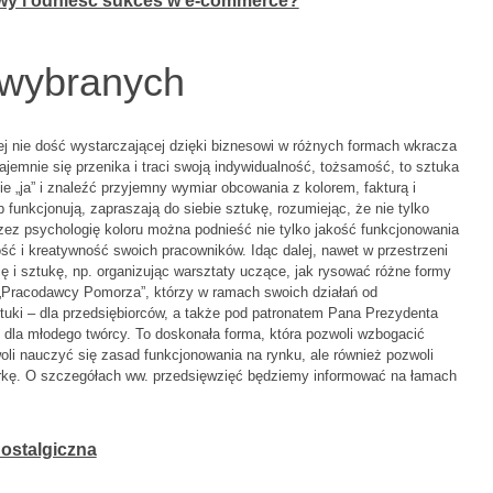
owy i odnieść sukces w e-commerce?
 wybranych
alnej nie dość wystarczającej dzięki biznesowi w różnych formach wkracza
emnie się przenika i traci swoją indywidualność, tożsamość, to sztuka
e „ja” i znaleźć przyjemny wymiar obcowania z kolorem, fakturą i
 funkcjonują, zapraszają do siebie sztukę, rozumiejąc, że nie tylko
rzez psychologię koloru można podnieść nie tylko jakość funkcjonowania
ść i kreatywność swoich pracowników. Idąc dalej, nawet w przestrzeni
ę i sztukę, np. organizując warsztaty uczące, jak rysować różne formy
eż „Pracodawcy Pomorza”, którzy w ramach swoich działań od
tuki – dla przedsiębiorców, a także pod patronatem Pana Prezydenta
dla młodego twórcy. To doskonała forma, która pozwoli wzbogacić
oli nauczyć się zasad funkcjonowania na rynku, ale również pozwoli
rkę. O szczegółach ww. przedsięwzięć będziemy informować na łamach
nostalgiczna