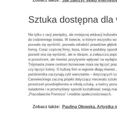
Zobacz także:
Jak założyć sklep internet
Sztuka dostępna dla
Nie tylko z racji pieniędzy, ale mniejszej edukacji kultur
do codziennego świata. W świecie, w którym wszystko wzaj
pozwala się wyróżnić, pozwala odnaleźć prawdziwe głęboki
formą. Coraz częściej firmy, biura, które w podobny sposób
pozwoli ona się wyróżnić, ale w obrazie, a zwłaszcza pop
w przestrzeni, ale również pozytywnie wpływać na wydajno
Trójmiasta znane centrum biznesowe stara się łączyć prac
czy łączyć kolory. O kulturę firm w regionie dbają równi
października zaczynają cykl warsztatów – dotyczących sz
Canowieckiego zaczną projekt dotyczący mecenatu sztuki 
przestrzeń przedsiębiorstw w młodą sztukę, a twórcy pozw
świadomie i w przemyślany sposób kształtować swoją ma
„Pracodawców Pomorza” i mediów społecznościowych.
Zobacz także:
Paulina Ołowska. Artystka 