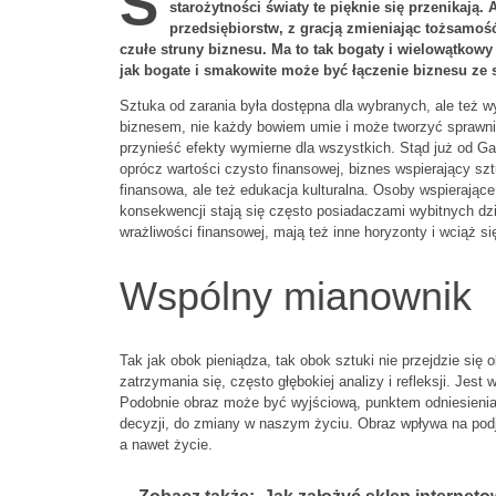
S
starożytności światy te pięknie się przenikają
przedsiębiorstw, z gracją zmieniając tożsamoś
czułe struny biznesu. Ma to tak bogaty i wielowątkowy
jak bogate i smakowite może być łączenie biznesu ze 
Sztuka od zarania była dostępna dla wybranych, ale też wyb
biznesem, nie każdy bowiem umie i może tworzyć sprawnie
przynieść efekty wymierne dla wszystkich. Stąd już od G
oprócz wartości czysto finansowej, biznes wspierający sztu
finansowa, ale też edukacja kulturalna. Osoby wspierające
konsekwencji stają się często posiadaczami wybitnych dzieł
wrażliwości finansowej, mają też inne horyzonty i wciąż się
Wspólny mianownik
Tak jak obok pieniądza, tak obok sztuki nie przejdzie się o
zatrzymania się, często głębokiej analizy i refleksji. Jest
Podobnie obraz może być wyjściową, punktem odniesienia
decyzji, do zmiany w naszym życiu. Obraz wpływa na podjęc
a nawet życie.