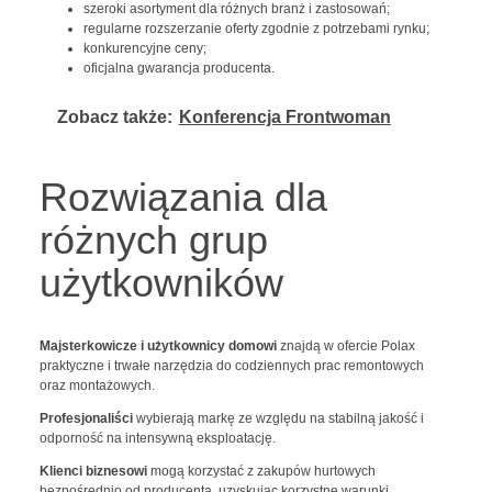
szeroki asortyment dla różnych branż i zastosowań;
regularne rozszerzanie oferty zgodnie z potrzebami rynku;
konkurencyjne ceny;
oficjalna gwarancja producenta.
Zobacz także:
Konferencja Frontwoman
Rozwiązania dla
różnych grup
użytkowników
Majsterkowicze i użytkownicy domowi
znajdą w ofercie Polax
praktyczne i trwałe narzędzia do codziennych prac remontowych
oraz montażowych.
Profesjonaliści
wybierają markę ze względu na stabilną jakość i
odporność na intensywną eksploatację.
Klienci biznesowi
mogą korzystać z zakupów hurtowych
bezpośrednio od producenta, uzyskując korzystne warunki