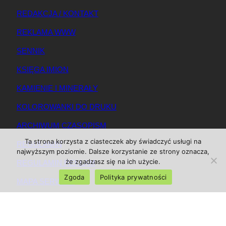
REDAKCJA / KONTAKT
REKLAMA WWW
SENNIK
KSIĘGA IMION
KAMIENIE I MINERAŁY
KOLOROWANKI DO DRUKU
ARCHIWUM CZASOPISM
Ta strona korzysta z ciasteczek aby świadczyć usługi na
REGULAMIN
najwyższym poziomie. Dalsze korzystanie ze strony oznacza,
że zgadzasz się na ich użycie.
REGULAMIN REKLAM
Zgoda
Polityka prywatności
MAPA SERWISU
© 2025 Magazynkobiet.pl