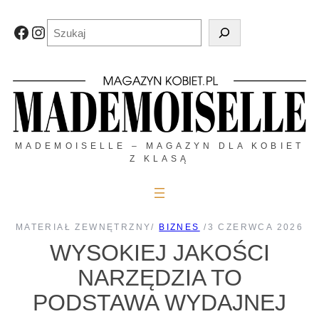
Przejdź
do
Szukaj
Facebook
Instagram
treści
MADEMOISELLE – MAGAZYN DLA KOBIET
Z KLASĄ
MATERIAŁ ZEWNĘTRZNY
/
BIZNES
/
3 CZERWCA 2026
WYSOKIEJ JAKOŚCI
NARZĘDZIA TO
PODSTAWA WYDAJNEJ