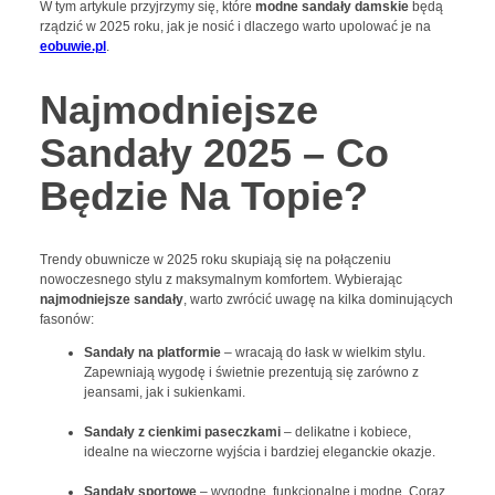
W tym artykule przyjrzymy się, które
modne sandały damskie
będą
rządzić w 2025 roku, jak je nosić i dlaczego warto upolować je na
eobuwie.pl
.
Najmodniejsze
Sandały 2025 – Co
Będzie Na Topie?
Trendy obuwnicze w 2025 roku skupiają się na połączeniu
nowoczesnego stylu z maksymalnym komfortem. Wybierając
najmodniejsze sandały
, warto zwrócić uwagę na kilka dominujących
fasonów:
Sandały na platformie
– wracają do łask w wielkim stylu.
Zapewniają wygodę i świetnie prezentują się zarówno z
jeansami, jak i sukienkami.
Sandały z cienkimi paseczkami
– delikatne i kobiece,
idealne na wieczorne wyjścia i bardziej eleganckie okazje.
Sandały sportowe
– wygodne, funkcjonalne i modne. Coraz