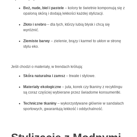
Beż, nude, biel i pastele
– kolory te świetnie komponują się z
opaloną skórą i dodają lekkości każdej stylizacji.
Złoto i srebro
– dla tych, którzy lubią błysk i chcą się
wyróżnić.
Ziemiste barwy
– zielenie, brązy i karmel to ukłon w stronę
stylu eko.
Jeśli chodzi o materiały, w trendach królują:
Skóra naturalna i zamsz
– trwałe i stylowe.
Materiały ekologiczne
– juta, korek czy tkaniny z recyklingu
są coraz częściej wybierane przez świadome konsumentki.
Techniczne tkaniny
– wykorzystywane głównie w sandałach
sportowych, gwarantują lekkość i oddychalność.