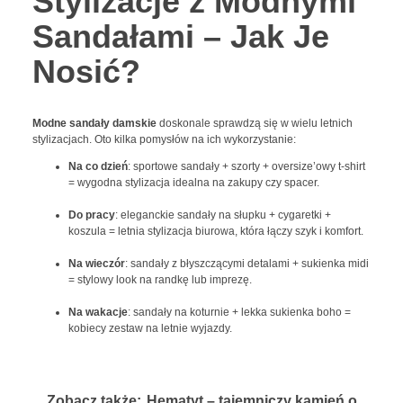
Stylizacje z Modnymi
Sandałami – Jak Je
Nosić?
Modne sandały damskie
doskonale sprawdzą się w wielu letnich
stylizacjach. Oto kilka pomysłów na ich wykorzystanie:
Na co dzień
: sportowe sandały + szorty + oversize’owy t-shirt
= wygodna stylizacja idealna na zakupy czy spacer.
Do pracy
: eleganckie sandały na słupku + cygaretki +
koszula = letnia stylizacja biurowa, która łączy szyk i komfort.
Na wieczór
: sandały z błyszczącymi detalami + sukienka midi
= stylowy look na randkę lub imprezę.
Na wakacje
: sandały na koturnie + lekka sukienka boho =
kobiecy zestaw na letnie wyjazdy.
Zobacz także:
Hematyt – tajemniczy kamień o