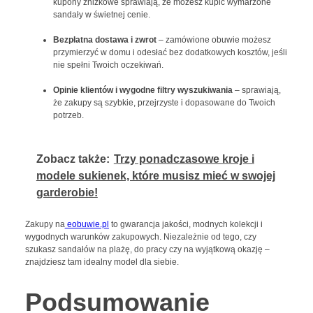
kupony zniżkowe sprawiają, że możesz kupić wymarzone
sandały w świetnej cenie.
Bezpłatna dostawa i zwrot
– zamówione obuwie możesz
przymierzyć w domu i odesłać bez dodatkowych kosztów, jeśli
nie spełni Twoich oczekiwań.
Opinie klientów i wygodne filtry wyszukiwania
– sprawiają,
że zakupy są szybkie, przejrzyste i dopasowane do Twoich
potrzeb.
Zobacz także:
Trzy ponadczasowe kroje i
modele sukienek, które musisz mieć w swojej
garderobie!
Zakupy na
eobuwie.pl
to gwarancja jakości, modnych kolekcji i
wygodnych warunków zakupowych. Niezależnie od tego, czy
szukasz sandałów na plażę, do pracy czy na wyjątkową okazję –
znajdziesz tam idealny model dla siebie.
Podsumowanie