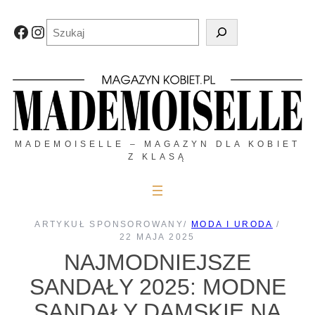
Przejdź
do
Szukaj
Facebook
Instagram
treści
MADEMOISELLE – MAGAZYN DLA KOBIET
Z KLASĄ
ARTYKUŁ SPONSOROWANY
/
MODA I URODA
/
22 MAJA 2025
NAJMODNIEJSZE
SANDAŁY 2025: MODNE
SANDAŁY DAMSKIE NA