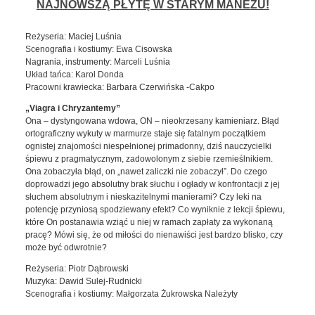
NAJNOWSZĄ PŁYTĘ W STARYM MANEŻU!
Reżyseria: Maciej Luśnia
Scenografia i kostiumy: Ewa Cisowska
Nagrania, instrumenty: Marceli Luśnia
Układ tańca: Karol Donda
Pracowni krawiecka: Barbara Czerwińska -Cakpo
„Viagra i Chryzantemy”
Ona – dystyngowana wdowa, ON – nieokrzesany kamieniarz. Błąd
ortograficzny wykuty w marmurze staje się fatalnym początkiem
ognistej znajomości niespełnionej primadonny, dziś nauczycielki
śpiewu z pragmatycznym, zadowolonym z siebie rzemieślnikiem.
Ona zobaczyła błąd, on „nawet zaliczki nie zobaczył”. Do czego
doprowadzi jego absolutny brak słuchu i ogłady w konfrontacji z jej
słuchem absolutnym i nieskazitelnymi manierami? Czy leki na
potencję przyniosą spodziewany efekt? Co wyniknie z lekcji śpiewu,
które On postanawia wziąć u niej w ramach zapłaty za wykonaną
pracę? Mówi się, że od miłości do nienawiści jest bardzo blisko, czy
może być odwrotnie?
Reżyseria: Piotr Dąbrowski
Muzyka: Dawid Sulej-Rudnicki
Scenografia i kostiumy: Małgorzata Żukrowska Należyty