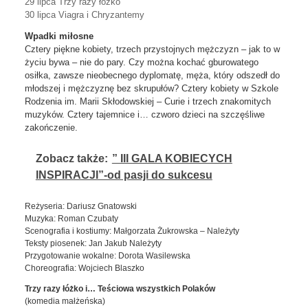
29 lipca Trzy razy łóżko
30 lipca Viagra i Chryzantemy
Wpadki miłosne
Cztery piękne kobiety, trzech przystojnych mężczyzn – jak to w
życiu bywa – nie do pary. Czy można kochać gburowatego
osiłka, zawsze nieobecnego dyplomatę, męża, który odszedł do
młodszej i mężczyznę bez skrupułów? Cztery kobiety w Szkole
Rodzenia im. Marii Skłodowskiej – Curie i trzech znakomitych
muzyków. Cztery tajemnice i… czworo dzieci na szczęśliwe
zakończenie.
Zobacz także:
” III GALA KOBIECYCH
INSPIRACJI”-od pasji do sukcesu
Reżyseria: Dariusz Gnatowski
Muzyka: Roman Czubaty
Scenografia i kostiumy: Małgorzata Żukrowska – Należyty
Teksty piosenek: Jan Jakub Należyty
Przygotowanie wokalne: Dorota Wasilewska
Choreografia: Wojciech Blaszko
Trzy razy łóżko i… Teściowa wszystkich Polaków
(komedia małżeńska)