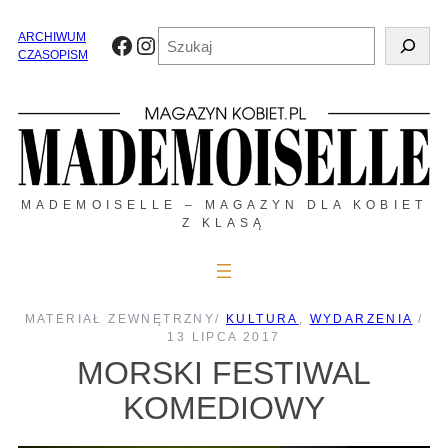
Przejdź
do
Szukaj
ARCHIWUM
Facebook
Instagram
treści
CZASOPISM
MADEMOISELLE – MAGAZYN DLA KOBIET
Z KLASĄ
MATERIAŁ ZEWNĘTRZNY
/
KULTURA
, 
WYDARZENIA
/
13 LIPCA 2017
MORSKI FESTIWAL
KOMEDIOWY