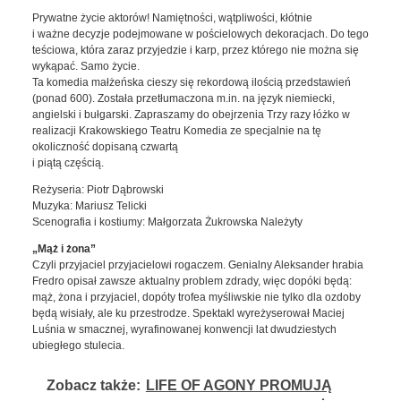
Prywatne życie aktorów! Namiętności, wątpliwości, kłótnie
i ważne decyzje podejmowane w pościelowych dekoracjach. Do tego
teściowa, która zaraz przyjedzie i karp, przez którego nie można się
wykąpać. Samo życie.
Ta komedia małżeńska cieszy się rekordową ilością przedstawień
(ponad 600). Została przetłumaczona m.in. na język niemiecki,
angielski i bułgarski. Zapraszamy do obejrzenia Trzy razy łóżko w
realizacji Krakowskiego Teatru Komedia ze specjalnie na tę
okoliczność dopisaną czwartą
i piątą częścią.
Reżyseria: Piotr Dąbrowski
Muzyka: Mariusz Telicki
Scenografia i kostiumy: Małgorzata Żukrowska Należyty
„Mąż i żona”
Czyli przyjaciel przyjacielowi rogaczem. Genialny Aleksander hrabia
Fredro opisał zawsze aktualny problem zdrady, więc dopóki będą:
mąż, żona i przyjaciel, dopóty trofea myśliwskie nie tylko dla ozdoby
będą wisiały, ale ku przestrodze. Spektakl wyreżyserował Maciej
Luśnia w smacznej, wyrafinowanej konwencji lat dwudziestych
ubiegłego stulecia.
Zobacz także:
LIFE OF AGONY PROMUJĄ