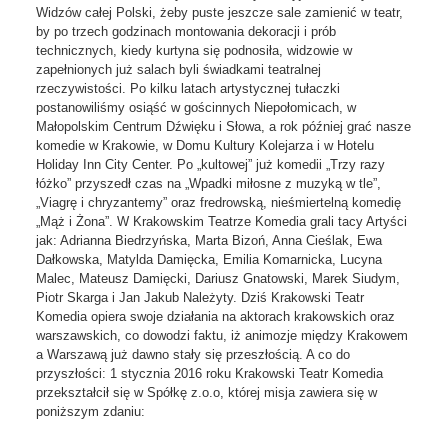
Widzów całej Polski, żeby puste jeszcze sale zamienić w teatr,
by po trzech godzinach montowania dekoracji i prób
technicznych, kiedy kurtyna się podnosiła, widzowie w
zapełnionych już salach byli świadkami teatralnej
rzeczywistości. Po kilku latach artystycznej tułaczki
postanowiliśmy osiąść w gościnnych Niepołomicach, w
Małopolskim Centrum Dźwięku i Słowa, a rok później grać nasze
komedie w Krakowie, w Domu Kultury Kolejarza i w Hotelu
Holiday Inn City Center. Po „kultowej” już komedii „Trzy razy
łóżko” przyszedł czas na „Wpadki miłosne z muzyką w tle”,
„Viagrę i chryzantemy” oraz fredrowską, nieśmiertelną komedię
„Mąż i Żona”. W Krakowskim Teatrze Komedia grali tacy Artyści
jak: Adrianna Biedrzyńska, Marta Bizoń, Anna Cieślak, Ewa
Dałkowska, Matylda Damięcka, Emilia Komarnicka, Lucyna
Malec, Mateusz Damięcki, Dariusz Gnatowski, Marek Siudym,
Piotr Skarga i Jan Jakub Należyty. Dziś Krakowski Teatr
Komedia opiera swoje działania na aktorach krakowskich oraz
warszawskich, co dowodzi faktu, iż animozje między Krakowem
a Warszawą już dawno stały się przeszłością. A co do
przyszłości: 1 stycznia 2016 roku Krakowski Teatr Komedia
przekształcił się w Spółkę z.o.o, której misja zawiera się w
poniższym zdaniu: