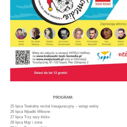
PROGRAM:
25 lipca Teatralny recital Inauguracyjny – wstęp wolny
26 lipca Wpadki Miłosne
27 lipca Trzy razy łóżko
28 lipca Mąż i żona