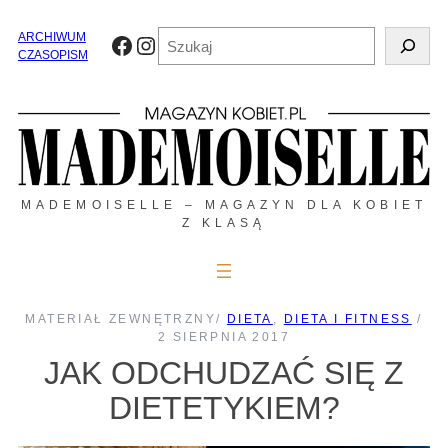
Przejdź
do
Szukaj
ARCHIWUM
Facebook
Instagram
treści
CZASOPISM
MADEMOISELLE – MAGAZYN DLA KOBIET
Z KLASĄ
MATERIAŁ ZEWNĘTRZNY
/
DIETA
, 
DIETA I FITNESS
/
2 SIERPNIA 2017
JAK ODCHUDZAĆ SIĘ Z
DIETETYKIEM?