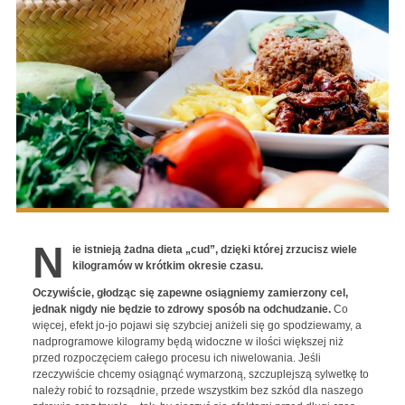
N
ie istnieją żadna dieta „cud”, dzięki której zrzucisz wiele
kilogramów w krótkim okresie czasu.
Oczywiście, głodząc się zapewne osiągniemy zamierzony cel,
jednak nigdy nie będzie to zdrowy sposób na odchudzanie.
Co
więcej, efekt jo-jo pojawi się szybciej aniżeli się go spodziewamy, a
nadprogramowe kilogramy będą widoczne w ilości większej niż
przed rozpoczęciem całego procesu ich niwelowania. Jeśli
rzeczywiście chcemy osiągnąć wymarzoną, szczuplejszą sylwetkę to
należy robić to rozsądnie, przede wszystkim bez szkód dla naszego