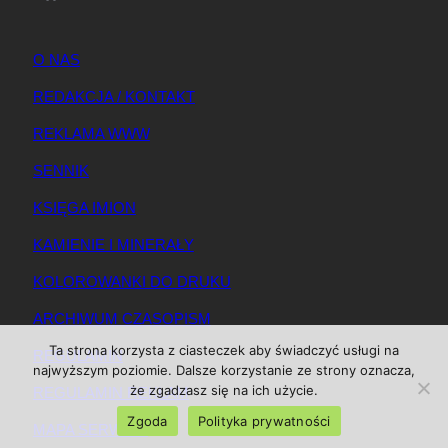
O NAS
REDAKCJA / KONTAKT
REKLAMA WWW
SENNIK
KSIĘGA IMION
KAMIENIE I MINERAŁY
KOLOROWANKI DO DRUKU
ARCHIWUM CZASOPISM
Ta strona korzysta z ciasteczek aby świadczyć usługi na
REGULAMIN
najwyższym poziomie. Dalsze korzystanie ze strony oznacza,
że zgadzasz się na ich użycie.
REGULAMIN REKLAM
Zgoda
Polityka prywatności
MAPA SERWISU