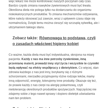
więc lekarz nie może kontrolować naszych poczynań cały czas.
Bardzo często zmiana nawyków żywieniowych musi być trwała.
Określona dieta nie polega tylko na dostarczaniu do organizmu
niskokalorycznych produktów. To zmiana mechanizmów odżywiania,
które należy stosować już zawsze, wraz z upływem czasu staje się
normalnością. Dzięki temu można cieszyć się szczupłą sylwetką, ale i
utrzymaniem takiego stanu.
Zobacz także:
Równowaga to podstawa, czyli
o zasadach właściwej higieny kobiet
Co ważne, każda dieta musi być indywidualna, skrojona na miarę
pacjenta.
Każdy z nas ma inne potrzeby żywieniowe, inną
przemianę materii, prowadzi inny styl życia i wszystkie te czynniki
będą wpływać na efekty współpracy z dietetykiem.
Co więcej, stan
zdrowia każdego z nas jest inny, borykamy się z różnymi
schorzeniami, nierzadko przyjmujemy różne rodzaje leków, mamy
inną odporność, energię, tolerujemy inne produkty. Okazuje się też,
że prawie każdy z nas cierpi na alergię pokarmową, czyli
nietolerancję określonych produktów spożywczych. Najczęściej nie
zdajemy sobie z tego nawet sprawy i dopiero dietetyk uświadamia
nam ten problem.