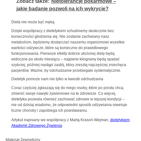
Zobacz także:
Nietolerancje pokarmowe –
jakie badanie pozwoli na ich wykrycie?
Dieta nie może być męką
Dzięki współpracy z dietetykiem schudniemy skutecznie bez
konieczności głodzenia się. Nie zostanie zachwiany nasz
metabolizm, będziemy dostarczać naszemu organizmowi wszelkie
wartości odżywcze, które są konieczne do prawidłowego
funkcjonowania. Pierwsze efekty dobrze ułożonej diety będą
widoczne po około miesiącu – najpierw kilogramy będą spadać
szybciej, później nastąpi zastój, który zresztą najczęściej zniechęca
pacjentów. Ważne, by odchudzanie przebiegało systematycznie.
Dietetyk pomoże nam nie tylko w kwestii odchudzania
Coraz częściej zgłaszają się do niego osoby, które po prostu chcą
zmienić swoje nawyki żywieniowe na te zdrowsze. Co więcej,
dietetyka pozwala również zachować zdrowie w lepszej kondycji –
nie od dzisiaj wiadomo, że odpowiedni sposób odżywiania niweluje
liczne choroby i zapobiega ich powstawaniu.
Artykuł napisany we współpracy z Martą Krasoń-Wejman,
dietetykiem
Akademii Zdrowego Żywienia
.
Materiał Zewnętrzny