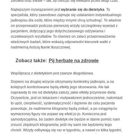
zdrowia oraz trwale – tak, by cieszyć się efektami przed długi czas.
Najlepszym rozwiązaniem jest
wybranie się do dietetyka
. To
specjalista, który zawodowo zajmuje się ustalaniem indywidualnego
jadłospisu dla osób, które między innymi chcą schudnąć. To właśnie
on przeprowadzi podczas pierwszej wizyty szczegółowy wywiad z
pacjentem, dotyczący jego dotychczasowego odżywiania i
oczekiwanych rezultatów. To również on zaleci przeprowadzenie
właściwych badań, które wskażą odpowiedni kierunek walki z
nadmierną ilością tkanki tłuszczowej.
Zobacz także:
Pij herbatę na zdrowie
Współpraca z dietetykiem jest zawsze długofalowa.
Dopiero na drugiej wizycie otrzymamy konkretny jadłospis, a na
kolejnych kontrolowane będą efekty jego stosowania. Ale tak
naprawdę to nie od dietetyka zależy, jakie efekty przyniesie dieta.
Oczywiście, jest on lekarzem i motywatorem jednocześnie, natomiast
to upór, cierpliwość, systematyczność i dążenie do celu pacjenta
powoduje, że nadmierne kilogramy będą znikać, a po osiągnięciu
wymarzonej figury nie pojawi się efekt jo-jo. Konieczna jest
samodyscyplina, bo żaden dietetyk nie będzie w stanie pomóc nam
zrzucić zbędnych kilogramów, jeśli my sami nie będziemy tego
chcieli. Wizyty odbywają się raz w tygodniu, a nawet co kilka tygodni,