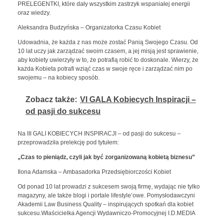
PRELEGENTKI, które dały wszystkim zastrzyk wspaniałej energii
oraz wiedzy.
Aleksandra Budzyńska – Organizatorka Czasu Kobiet
Udowadnia, że każda z nas może zostać Panią Swojego Czasu. Od
10 lat uczy jak zarządzać swoim czasem, a jej misją jest sprawienie,
aby kobiety uwierzyły w to, że potrafią robić to doskonale. Wierzy, że
każda Kobieta potrafi wziąć czas w swoje ręce i zarządzać nim po
swojemu – na kobiecy sposób.
Zobacz także:
VI GALA Kobiecych Inspiracji –
od pasji do sukcesu
Na III GALI KOBIECYCH INSPIRACJI – od pasji do sukcesu –
przeprowadziła prelekcję pod tytułem:
„Czas to pieniądz, czyli jak być zorganizowaną kobietą biznesu”
Ilona Adamska – Ambasadorka Przedsiębiorczości Kobiet
Od ponad 10 lat prowadzi z sukcesem swoją firmę, wydając nie tylko
magazyny, ale także blogi i portale lifestyle’owe. Pomysłodawczyni
Akademii Law Business Quality – inspirujących spotkań dla kobiet
sukcesu.Właścicielka Agencji Wydawniczo-Promocyjnej I.D.MEDIA