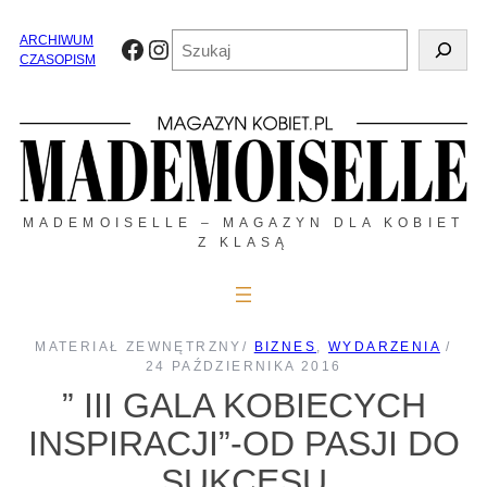
Przejdź
do
Szukaj
ARCHIWUM
Facebook
Instagram
treści
CZASOPISM
MADEMOISELLE – MAGAZYN DLA KOBIET
Z KLASĄ
MATERIAŁ ZEWNĘTRZNY
/
BIZNES
, 
WYDARZENIA
/
24 PAŹDZIERNIKA 2016
” III GALA KOBIECYCH
INSPIRACJI”-OD PASJI DO
SUKCESU