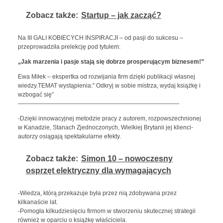
Zobacz także:
Startup – jak zacząć?
Na III GALI KOBIECYCH INSPIRACJI – od pasji do sukcesu –
przeprowadziła prelekcję pod tytułem:
„Jak marzenia i pasje stają się dobrze prosperującym biznesem!”
Ewa Miłek – ekspertka od rozwijania firm dzięki publikacji własnej
wiedzy.TEMAT wystąpienia:” Odkryj w sobie mistrza, wydaj ksią
żkę i
wzbogać się”
———————————————————————————
-Dzięki innowacyjnej metodzie pracy z autorem, rozpowszechnionej
w Kanadzie, Stanach Zjednoczonych, Wielkiej Brytanii jej klienci-
autorzy osiągają spektakularne efekty.
Zobacz także:
Simon 10 – nowoczesny
osprzęt elektryczny dla wymagających
-Wiedza, którą przekazuje była przez nią zdobywana przez
kilkanaście lat.
-Pomogła kilkudziesięciu firmom w stworzeniu skutecznej strategii
również w oparciu o książkę właściciela.