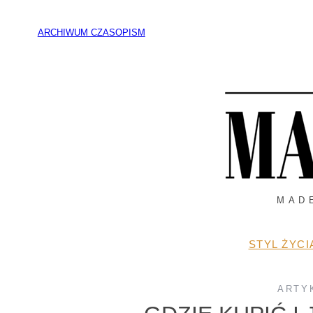
Przejdź
do
ARCHIWUM CZASOPISM
treści
MAD
STYL ŻYCI
ARTY