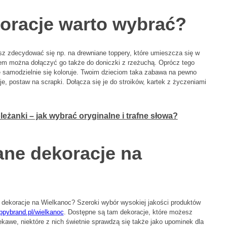
koracje warto wybrać?
 zdecydować się np. na drewniane toppery, które umieszcza się w
m można dołączyć go także do doniczki z rzeżuchą. Oprócz tego
re samodzielnie się koloruje. Twoim dzieciom taka zabawa na pewno
je, postaw na scrapki. Dołącza się je do stroików, kartek z życzeniami
eżanki – jak wybrać oryginalne i trafne słowa?
ane dekoracje na
e dekoracje na Wielkanoc? Szeroki wybór wysokiej jakości produktów
appybrand.pl/wielkanoc
. Dostępne są tam dekoracje, które możesz
kawe, niektóre z nich świetnie sprawdzą się także jako upominek dla