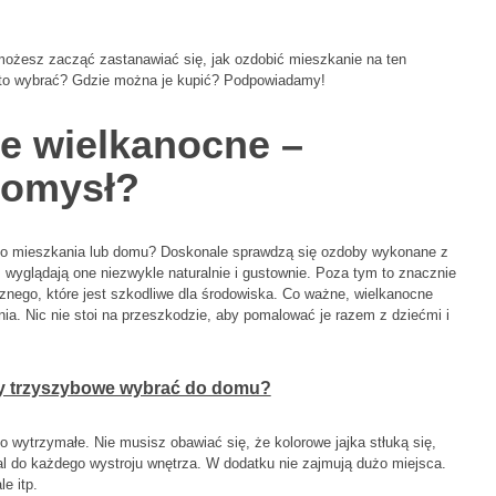
możesz zacząć zastanawiać się, jak ozdobić mieszkanie na ten
rto wybrać? Gdzie można je kupić? Podpowiadamy!
e wielkanocne –
pomysł?
go mieszkania lub domu? Doskonale sprawdzą się ozdoby wykonane z
wyglądają one niezwykle naturalnie i gustownie. Poza tym to znacznie
cznego, które jest szkodliwe dla środowiska. Co ważne, wielkanocne
a. Nic nie stoi na przeszkodzie, aby pomalować je razem z dziećmi i
y trzyszybowe wybrać do domu?
o wytrzymałe. Nie musisz obawiać się, że kolorowe jajka stłuką się,
al do każdego wystroju wnętrza. W dodatku nie zajmują dużo miejsca.
e itp.