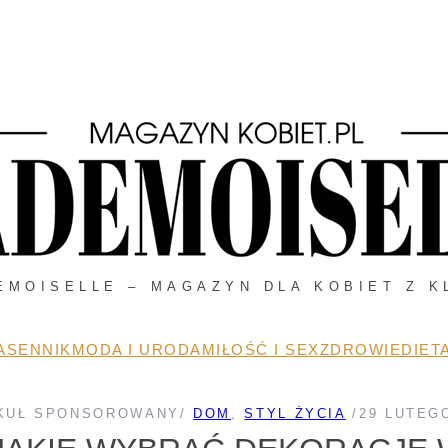
EMOISELLE – MAGAZYN DLA KOBIET Z K
A
SENNIK
MODA I URODA
MIŁOŚĆ I SEX
ZDROWIE
DIETA
KUŁ SPONSOROWANY
/
DOM
, 
STYL ŻYCIA
/
29 LUTEG