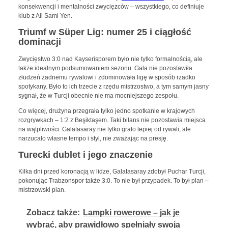
konsekwencji i mentalności zwycięzców – wszystkiego, co definiuje
klub z Ali Sami Yen.
Triumf w Süper Lig: numer 25 i ciągłość
dominacji
Zwycięstwo 3:0 nad Kayserisporem było nie tylko formalnością, ale
także idealnym podsumowaniem sezonu. Gala nie pozostawiła
złudzeń żadnemu rywalowi i zdominowała ligę w sposób rzadko
spotykany. Było to ich trzecie z rzędu mistrzostwo, a tym samym jasny
sygnał, że w Turcji obecnie nie ma mocniejszego zespołu.
Co więcej, drużyna przegrała tylko jedno spotkanie w krajowych
rozgrywkach – 1:2 z Beşiktaşem. Taki bilans nie pozostawia miejsca
na wątpliwości. Galatasaray nie tylko grało lepiej od rywali, ale
narzucało własne tempo i styl, nie zważając na presję.
Turecki dublet i jego znaczenie
Kilka dni przed koronacją w lidze, Galatasaray zdobył Puchar Turcji,
pokonując Trabzonspor także 3:0. To nie był przypadek. To był plan –
mistrzowski plan.
Zobacz także:
Lampki rowerowe – jak je
wybrać, aby prawidłowo spełniały swoją