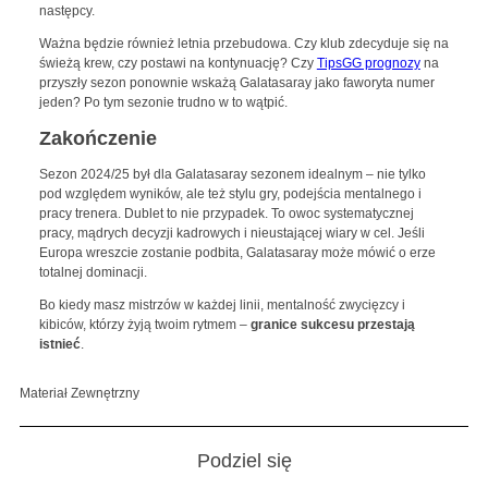
następcy.
Ważna będzie również letnia przebudowa. Czy klub zdecyduje się na
świeżą krew, czy postawi na kontynuację? Czy
TipsGG prognozy
na
przyszły sezon ponownie wskażą Galatasaray jako faworyta numer
jeden? Po tym sezonie trudno w to wątpić.
Zakończenie
Sezon 2024/25 był dla Galatasaray sezonem idealnym – nie tylko
pod względem wyników, ale też stylu gry, podejścia mentalnego i
pracy trenera. Dublet to nie przypadek. To owoc systematycznej
pracy, mądrych decyzji kadrowych i nieustającej wiary w cel. Jeśli
Europa wreszcie zostanie podbita, Galatasaray może mówić o erze
totalnej dominacji.
Bo kiedy masz mistrzów w każdej linii, mentalność zwycięzcy i
kibiców, którzy żyją twoim rytmem –
granice sukcesu przestają
istnieć
.
Materiał Zewnętrzny
Podziel się