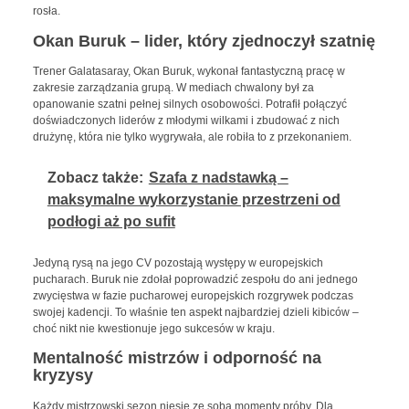
rosła.
Okan Buruk – lider, który zjednoczył szatnię
Trener Galatasaray, Okan Buruk, wykonał fantastyczną pracę w
zakresie zarządzania grupą. W mediach chwalony był za
opanowanie szatni pełnej silnych osobowości. Potrafił połączyć
doświadczonych liderów z młodymi wilkami i zbudować z nich
drużynę, która nie tylko wygrywała, ale robiła to z przekonaniem.
Zobacz także:
Szafa z nadstawką –
maksymalne wykorzystanie przestrzeni od
podłogi aż po sufit
Jedyną rysą na jego CV pozostają występy w europejskich
pucharach. Buruk nie zdołał poprowadzić zespołu do ani jednego
zwycięstwa w fazie pucharowej europejskich rozgrywek podczas
swojej kadencji. To właśnie ten aspekt najbardziej dzieli kibiców –
choć nikt nie kwestionuje jego sukcesów w kraju.
Mentalność mistrzów i odporność na
kryzysy
Każdy mistrzowski sezon niesie ze sobą momenty próby. Dla