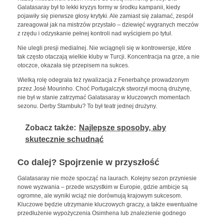
Galatasaray był to lekki kryzys formy w środku kampanii, kiedy
pojawiły się pierwsze głosy krytyki. Ale zamiast się załamać, zespół
zareagował jak na mistrzów przystało – dziewięć wygranych meczów
z rzędu i odzyskanie pełnej kontroli nad wyścigiem po tytuł.
Nie ulegli presji medialnej. Nie wciągnęli się w kontrowersje, które
tak często otaczają wielkie kluby w Turcji. Koncentracja na grze, a nie
otoczce, okazała się przepisem na sukces.
Wielką rolę odegrała też rywalizacja z Fenerbahçe prowadzonym
przez José Mourinho. Choć Portugalczyk stworzył mocną drużynę,
nie był w stanie zatrzymać Galatasaray w kluczowych momentach
sezonu. Derby Stambułu? To był teatr jednej drużyny.
Zobacz także:
Najlepsze sposoby, aby
skutecznie schudnąć
Co dalej? Spojrzenie w przyszłość
Galatasaray nie może spocząć na laurach. Kolejny sezon przyniesie
nowe wyzwania – przede wszystkim w Europie, gdzie ambicje są
ogromne, ale wyniki wciąż nie dorównują krajowym sukcesom.
Kluczowe będzie utrzymanie kluczowych graczy, a także ewentualne
przedłużenie wypożyczenia Osimhena lub znalezienie godnego