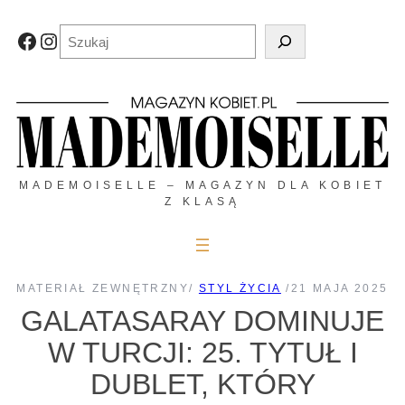
Przejdź
do
Szukaj
Facebook
Instagram
treści
MADEMOISELLE – MAGAZYN DLA KOBIET
Z KLASĄ
MATERIAŁ ZEWNĘTRZNY
/
STYL ŻYCIA
/
21 MAJA 2025
GALATASARAY DOMINUJE
W TURCJI: 25. TYTUŁ I
DUBLET, KTÓRY