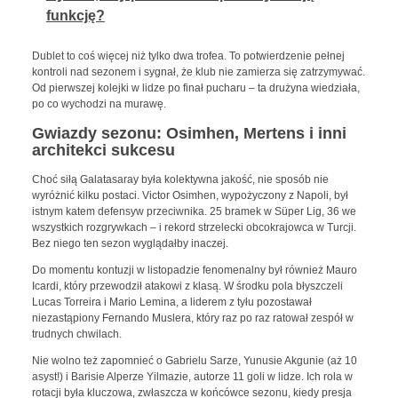
funkcję?
Dublet to coś więcej niż tylko dwa trofea. To potwierdzenie pełnej
kontroli nad sezonem i sygnał, że klub nie zamierza się zatrzymywać.
Od pierwszej kolejki w lidze po finał pucharu – ta drużyna wiedziała,
po co wychodzi na murawę.
Gwiazdy sezonu: Osimhen, Mertens i inni
architekci sukcesu
Choć siłą Galatasaray była kolektywna jakość, nie sposób nie
wyróżnić kilku postaci. Victor Osimhen, wypożyczony z Napoli, był
istnym katem defensyw przeciwnika. 25 bramek w Süper Lig, 36 we
wszystkich rozgrywkach – i rekord strzelecki obcokrajowca w Turcji.
Bez niego ten sezon wyglądałby inaczej.
Do momentu kontuzji w listopadzie fenomenalny był również Mauro
Icardi, który przewodził atakowi z klasą. W środku pola błyszczeli
Lucas Torreira i Mario Lemina, a liderem z tyłu pozostawał
niezastąpiony Fernando Muslera, który raz po raz ratował zespół w
trudnych chwilach.
Nie wolno też zapomnieć o Gabrielu Sarze, Yunusie Akgunie (aż 10
asyst!) i Barisie Alperze Yilmazie, autorze 11 goli w lidze. Ich rola w
rotacji była kluczowa, zwłaszcza w końcówce sezonu, kiedy presja