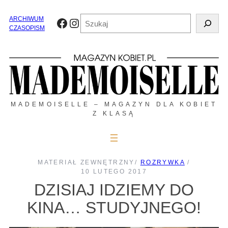
Przejdź
do
Szukaj
ARCHIWUM
Facebook
Instagram
treści
CZASOPISM
MADEMOISELLE – MAGAZYN DLA KOBIET
Z KLASĄ
MATERIAŁ ZEWNĘTRZNY
/
ROZRYWKA
/
10 LUTEGO 2017
DZISIAJ IDZIEMY DO
KINA… STUDYJNEGO!