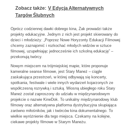
Zobacz także:
V Edycja Alternatywnych
Targów Ślubnych
Oprócz codziennej dawki dobrego kina, Żak prowadzi także
projekty edukacyjne. Jednym z nich jest projekt skierowany do
dzieci i młodzieży: „Poprzez Nowe Horyzonty Edukacji Filmowej
chcemy zaznajomić i rozkochać młodych widzów w sztuce
filmowej, uzupełniając jednocześnie ich szkolną edukację” –
przekonują twórcy.
Nowym miejscem na trójmiejskiej mapie, które proponuje
kameralne seanse filmowe, jest Stary Maneż – ciągle
zaskakująca przestrzeń, w której odbywają się koncerty,
spotkania, festiwale i wiele innych wydarzeń kojarzonych ze
współczesną rozrywką i sztuką. Wiosną ubiegłego roku Stary
Maneż został zaproszony do udziału w międzynarodowym
projekcie o nazwie KineDok. To unikalny międzynarodowy klub
filmowy oraz alternatywna platforma dystrybucyjna skupiająca
zarówno miłośników, jak i twórców kina dokumentalnego. To
wielkie wyróżnienie dla tego miejsca. Czekamy na kolejne,
ciekawe projekty filmowe w Starym Maneżu.