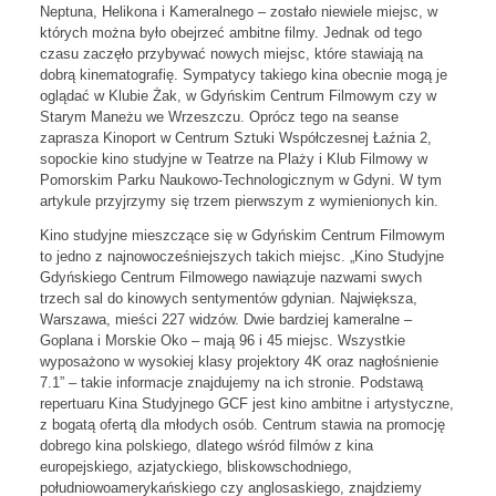
Neptuna, Helikona i Kameralnego – zostało niewiele miejsc, w
których można było obejrzeć ambitne filmy. Jednak od tego
czasu zaczęło przybywać nowych miejsc, które stawiają na
dobrą kinematografię. Sympatycy takiego kina obecnie mogą je
oglądać w Klubie Żak, w Gdyńskim Centrum Filmowym czy w
Starym Maneżu we Wrzeszczu. Oprócz tego na seanse
zaprasza Kinoport w Centrum Sztuki Współczesnej Łaźnia 2,
sopockie kino studyjne w Teatrze na Plaży i Klub Filmowy w
Pomorskim Parku Naukowo-Technologicznym w Gdyni. W tym
artykule przyjrzymy się trzem pierwszym z wymienionych kin.
Kino studyjne mieszczące się w Gdyńskim Centrum Filmowym
to jedno z najnowocześniejszych takich miejsc. „Kino Studyjne
Gdyńskiego Centrum Filmowego nawiązuje nazwami swych
trzech sal do kinowych sentymentów gdynian. Największa,
Warszawa, mieści 227 widzów. Dwie bardziej kameralne –
Goplana i Morskie Oko – mają 96 i 45 miejsc. Wszystkie
wyposażono w wysokiej klasy projektory 4K oraz nagłośnienie
7.1” – takie informacje znajdujemy na ich stronie. Podstawą
repertuaru Kina Studyjnego GCF jest kino ambitne i artystyczne,
z bogatą ofertą dla młodych osób. Centrum stawia na promocję
dobrego kina polskiego, dlatego wśród filmów z kina
europejskiego, azjatyckiego, bliskowschodniego,
południowoamerykańskiego czy anglosaskiego, znajdziemy