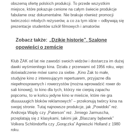
obszerną ofertę polskich produkcji. To przede wszystkim
miejsce, które pokazuje cenione na całym świecie produkcje
fabularne oraz dokumentalne. Nie brakuje również promocji
twórczości młodych reżyserów, a co za tym idzie – odbywają się
prezentacje studentów szkół filmowych i amatorów.
Zobacz także:
„Dzikie historie”. Szalone
opowieści o zemście
Klub ŻAK od lat nie zawodzi swoich widzów i dostarcza im dużej
dawki wyśmienitego kina. Działa z przerwami od 1956 roku, więc
doświadczenie mówi samo za siebie. „Kino Żak to małe,
studyjne kino z interesującym repertuarem, przyjazne dla
niepełnosprawnych i rowerzystów (można wprowadzić rower do
sali kinowej), to kino dla tych, którzy nie cierpią zapachu
popcornu, to w końcu jedyne kino w mieście, które nie gra
dluuuuuugich bloków reklamowych” – przekonują twórcy kina na
swojej stronie. Tutaj najnowsze produkcje, jak „Powidoki” reż.
Andrzeja Wajdy czy „Paterson” reż. Jimiego Jarmuscha,
przeplatają się z klasykami, takimi jak „Blaszany bębenek”
Volkera Schlöndorffa czy „Gorączka” Agnieszki Holland z 1980
roku.