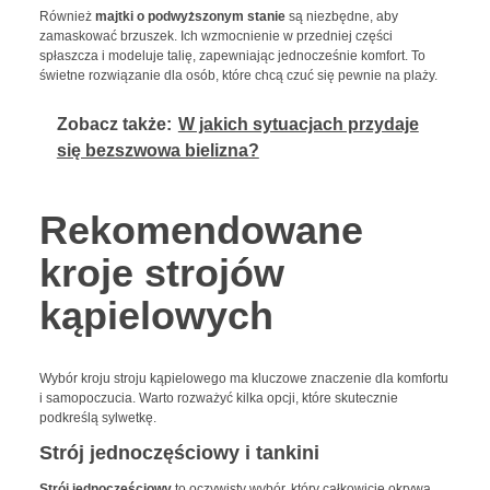
Również
majtki o podwyższonym stanie
są niezbędne, aby
zamaskować brzuszek. Ich wzmocnienie w przedniej części
spłaszcza i modeluje talię, zapewniając jednocześnie komfort. To
świetne rozwiązanie dla osób, które chcą czuć się pewnie na plaży.
Zobacz także:
W jakich sytuacjach przydaje
się bezszwowa bielizna?
Rekomendowane
kroje strojów
kąpielowych
Wybór kroju stroju kąpielowego ma kluczowe znaczenie dla komfortu
i samopoczucia. Warto rozważyć kilka opcji, które skutecznie
podkreślą sylwetkę.
Strój jednoczęściowy i tankini
Strój jednoczęściowy
to oczywisty wybór, który całkowicie okrywa