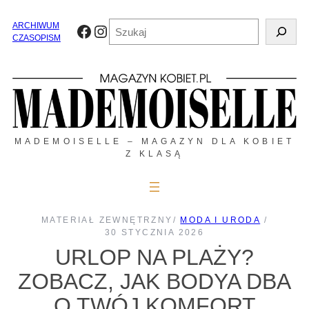
Przejdź
do
Szukaj
ARCHIWUM
Facebook
Instagram
treści
CZASOPISM
MADEMOISELLE – MAGAZYN DLA KOBIET
Z KLASĄ
MATERIAŁ ZEWNĘTRZNY
/
MODA I URODA
/
30 STYCZNIA 2026
URLOP NA PLAŻY?
ZOBACZ, JAK BODYA DBA
O TWÓJ KOMFORT