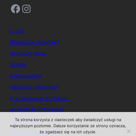
Facebook
Instagram
O NAS
REDAKCJA / KONTAKT
REKLAMA WWW
SENNIK
KSIĘGA IMION
KAMIENIE I MINERAŁY
KOLOROWANKI DO DRUKU
ARCHIWUM CZASOPISM
Ta strona korzysta z ciasteczek aby świadczyć usługi na
REGULAMIN
najwyższym poziomie. Dalsze korzystanie ze strony oznacza,
że zgadzasz się na ich użycie.
REGULAMIN REKLAM