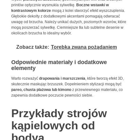
printów optycznie wysmukla sylwetkę.
Boczne wstawki w
kontrastowym kolorze
mogą z kolei stworzyć efekt wyszczuplenia.
Głębokie dekolty z dodatkowymi akcentami pomagają odwracać
uwagę od brzucha. Należy unikać dużych, poziomych wzorów, które
mogą poszerzać sylwetkę. Ciemniejsze tła lub subtelne desenie w
okolicach brzucha to idealny wybór.
Zobacz także:
Torebka zwana pożądaniem
Odpowiednie materiały i dodatkowe
elementy
Warto rozważyć
drapowania i marszczenia
, które tworzą efekt 3D,
skutecznie maskując brzuszek. Dopełnieniem stylizacji mogą być
pareo, chusta plażowa lub kimono
z przewiewnego materiału, co
zapewnia dodatkowe poczucie pewności siebie.
Przykłady strojów
kąpielowych od
bodya