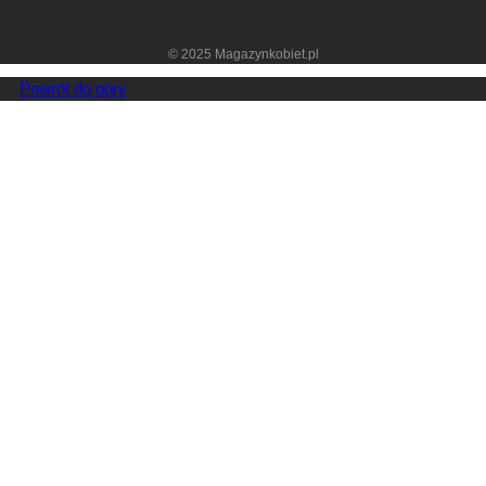
© 2025 Magazynkobiet.pl
Powrót do góry