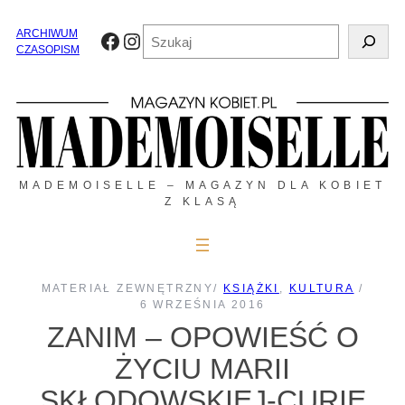
Przejdź
do
Szukaj
ARCHIWUM
Facebook
Instagram
treści
CZASOPISM
MADEMOISELLE – MAGAZYN DLA KOBIET
Z KLASĄ
MATERIAŁ ZEWNĘTRZNY
/
KSIĄŻKI
, 
KULTURA
/
6 WRZEŚNIA 2016
ZANIM – OPOWIEŚĆ O
ŻYCIU MARII
SKŁODOWSKIEJ-CURIE