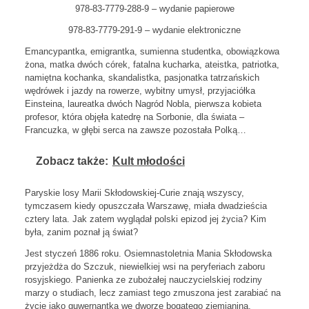
978-83-7779-288-9 – wydanie papierowe
978-83-7779-291-9 – wydanie elektroniczne
Emancypantka, emigrantka, sumienna studentka, obowiązkowa
żona, matka dwóch córek, fatalna kucharka, ateistka, patriotka,
namiętna kochanka, skandalistka, pasjonatka tatrzańskich
wędrówek i jazdy na rowerze, wybitny umysł, przyjaciółka
Einsteina, laureatka dwóch Nagród Nobla, pierwsza kobieta
profesor, która objęła katedrę na Sorbonie, dla świata –
Francuzka, w głębi serca na zawsze pozostała Polką…
Zobacz także:
Kult młodości
Paryskie losy Marii Skłodowskiej-Curie znają wszyscy,
tymczasem kiedy opuszczała Warszawę, miała dwadzieścia
cztery lata. Jak zatem wyglądał polski epizod jej życia? Kim
była, zanim poznał ją świat?
Jest styczeń 1886 roku. Osiemnastoletnia Mania Skłodowska
przyjeżdża do Szczuk, niewielkiej wsi na peryferiach zaboru
rosyjskiego. Panienka ze zubożałej nauczycielskiej rodziny
marzy o studiach, lecz zamiast tego zmuszona jest zarabiać na
życie jako guwernantka we dworze bogatego ziemianina,