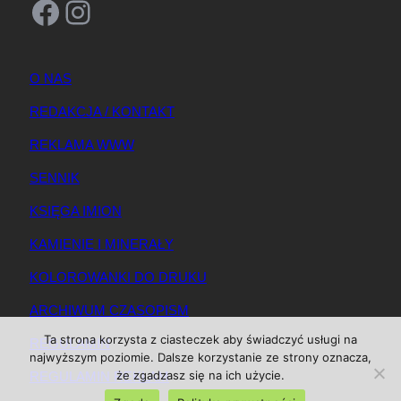
Facebook
Instagram
O NAS
REDAKCJA / KONTAKT
REKLAMA WWW
SENNIK
KSIĘGA IMION
KAMIENIE I MINERAŁY
KOLOROWANKI DO DRUKU
ARCHIWUM CZASOPISM
Ta strona korzysta z ciasteczek aby świadczyć usługi na
REGULAMIN
najwyższym poziomie. Dalsze korzystanie ze strony oznacza,
że zgadzasz się na ich użycie.
REGULAMIN REKLAM