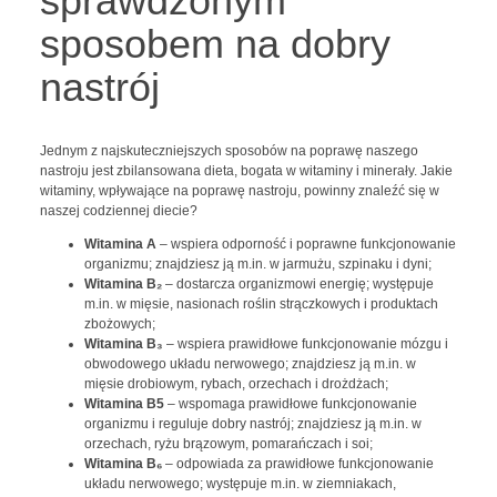
sprawdzonym
sposobem na dobry
nastrój
Jednym z najskuteczniejszych sposobów na poprawę naszego
nastroju jest zbilansowana dieta, bogata w witaminy i minerały. Jakie
witaminy, wpływające na poprawę nastroju, powinny znaleźć się w
naszej codziennej diecie?
Witamina A
– wspiera odporność i poprawne funkcjonowanie
organizmu; znajdziesz ją m.in. w jarmużu, szpinaku i dyni;
Witamina B₂
– dostarcza organizmowi energię; występuje
m.in. w mięsie, nasionach roślin strączkowych i produktach
zbożowych;
Witamina B₃
– wspiera prawidłowe funkcjonowanie mózgu i
obwodowego układu nerwowego; znajdziesz ją m.in. w
mięsie drobiowym, rybach, orzechach i drożdżach;
Witamina B
5
– wspomaga prawidłowe funkcjonowanie
organizmu i reguluje dobry nastrój; znajdziesz ją m.in. w
orzechach, ryżu brązowym, pomarańczach i soi;
Witamina B₆
– odpowiada za prawidłowe funkcjonowanie
układu nerwowego; występuje m.in. w ziemniakach,