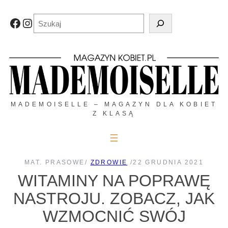
Przejdź
do
Szukaj
Facebook
Instagram
treści
MADEMOISELLE – MAGAZYN DLA KOBIET
Z KLASĄ
MAT. PRASOWE
/
ZDROWIE
/
22 GRUDNIA 2021
WITAMINY NA POPRAWĘ
NASTROJU. ZOBACZ, JAK
WZMOCNIĆ SWÓJ