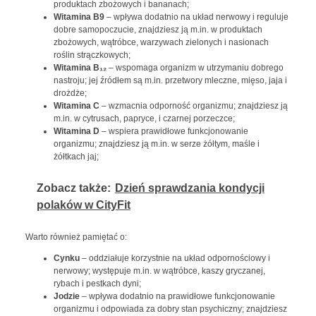
produktach zbożowych i bananach;
Witamina
B
9
– wpływa dodatnio na układ nerwowy i reguluje
dobre samopoczucie, znajdziesz ją m.in. w produktach
zbożowych, wątróbce, warzywach zielonych i nasionach
roślin strączkowych;
Witamina B₁₂
– wspomaga organizm w utrzymaniu dobrego
nastroju; jej źródłem są m.in. przetwory mleczne, mięso, jaja i
drożdże;
Witamina C
– wzmacnia odporność organizmu; znajdziesz ją
m.in. w cytrusach, papryce, i czarnej porzeczce;
Witamina D
– wspiera prawidłowe funkcjonowanie
organizmu; znajdziesz ją m.in. w serze żółtym, maśle i
żółtkach jaj;
Zobacz także:
Dzień sprawdzania kondycji
polaków w CityFit
Warto również pamiętać o:
Cynku
– oddziałuje korzystnie na układ odpornościowy i
nerwowy; występuje m.in. w wątróbce, kaszy gryczanej,
rybach i pestkach dyni;
Jodzie
– wpływa dodatnio na prawidłowe funkcjonowanie
organizmu i odpowiada za dobry stan psychiczny; znajdziesz