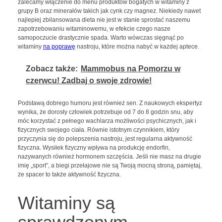
zalecamy włączenie do menu produktów bogatych w witaminy z
grupy B oraz minerałów takich jak cynk czy magnez. Niekiedy nawet
najlepiej zbilansowana dieta nie jest w stanie sprostać naszemu
zapotrzebowaniu witaminowemu, w efekcie czego nasze
samopoczucie drastycznie spada. Warto wówczas sięgnąć po
witaminy
na poprawę
nastroju, które można nabyć w każdej aptece.
Zobacz także:
Mammobus na Pomorzu w
czerwcu! Zadbaj o swoje zdrowie!
Podstawą dobrego humoru jest również sen. Z naukowych ekspertyz
wynika, że dorosły człowiek potrzebuje od 7 do 8 godzin snu, aby
móc korzystać z pełnego wachlarza możliwości psychicznych, jak i
fizycznych swojego ciała. Równie istotnym czynnikiem, który
przyczynia się do polepszenia nastroju, jest regularna aktywność
fizyczna. Wysiłek fizyczny wpływa na produkcję endorfin,
nazywanych również hormonem szczęścia. Jeśli nie masz na drugie
imię „sport”, a biegi przełajowe nie są Twoją mocną stroną, pamiętaj,
że spacer to także aktywność fizyczna.
Witaminy są