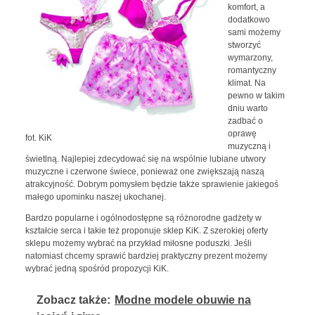
komfort, a
dodatkowo
sami możemy
stworzyć
wymarzony,
romantyczny
klimat. Na
pewno w takim
dniu warto
zadbać o
oprawę
fot. KiK
muzyczną i
świetlną. Najlepiej zdecydować się na wspólnie lubiane utwory
muzyczne i czerwone świece, ponieważ one zwiększają naszą
atrakcyjność. Dobrym pomysłem będzie także sprawienie jakiegoś
małego upominku naszej ukochanej.
Bardzo popularne i ogólnodostępne są różnorodne gadżety w
kształcie serca i takie też proponuje sklep KiK. Z szerokiej oferty
sklepu możemy wybrać na przykład miłosne poduszki. Jeśli
natomiast chcemy sprawić bardziej praktyczny prezent możemy
wybrać jedną spośród propozycji KiK.
Zobacz także:
Modne modele obuwie na