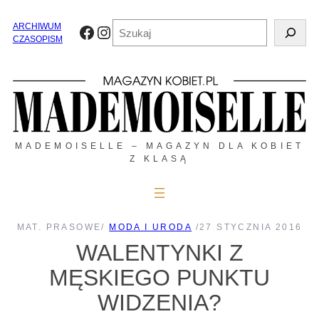
Przejdź
do
Szukaj
ARCHIWUM
Facebook
Instagram
treści
CZASOPISM
MADEMOISELLE – MAGAZYN DLA KOBIET
Z KLASĄ
MAT. PRASOWE
/
MODA I URODA
/
27 STYCZNIA 2016
WALENTYNKI Z
MĘSKIEGO PUNKTU
WIDZENIA?