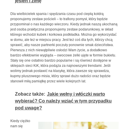
jesień i zimę
Dla wielbicielek spania i spędzania czasu pod ciepłą kołdrą
proponujemy zestaw pościeli – to trafiony pomysł, który będzie
przypominał o nas każdego wieczoru. Kiedy jednak naszą ukochaną
jest osoba praktyczna proponujemy zestaw podarunkowy, w skład
którego wchodzi kubek i korkowa podkładka. Można go wykorzystać
w domu, ale też w miejscu pracy. Jest też coś dla tych, którzy chcą
sprawić, aby nasze partnerki poczuły ponownie smak dzieciństwa.
Pierwsza z nich niewątpliwie osłodzi Wam życie, a dodatkowo
bardzo efektownie wygląda – owocowe żelki ujęte w formie bukietu.
Stały się one ostatnio bardzo popularne i są również dostępne w
sklepach sieci KiK, która podąża za najnowszymi trendami. Jeśli
wolimy jednak postawić na klasykę, która zawsze się sprawdza,
kupmy pluszowego misia, który sprawi dużo radości oraz będzie
stanowił miłą pamiątkę przez wiele kolejnych lat.
Zobacz także:
Jakie wełny i włóczki warto
wybierać? Co należy wziąć w tym przypadku
pod uwagę?
Kiedy ciężko
nam się