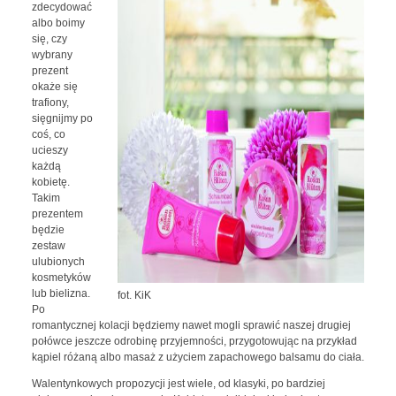
zdecydować
albo boimy
się, czy
wybrany
prezent
okaże się
trafiony,
sięgnijmy po
coś, co
ucieszy
każdą
kobietę.
Takim
prezentem
będzie
zestaw
ulubionych
kosmetyków
lub bielizna.
fot. KiK
Po
romantycznej kolacji będziemy nawet mogli sprawić naszej drugiej
połówce jeszcze odrobinę przyjemności, przygotowując na przykład
kąpiel różaną albo masaż z użyciem zapachowego balsamu do ciała.
Walentynkowych propozycji jest wiele, od klasyki, po bardziej