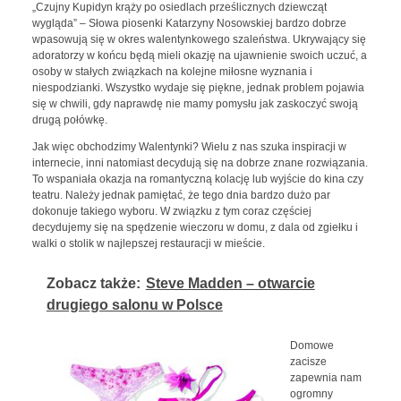
„Czujny Kupidyn krąży po osiedlach prześlicznych dziewcząt
wygląda” – Słowa piosenki Katarzyny Nosowskiej bardzo dobrze
wpasowują się w okres walentynkowego szaleństwa. Ukrywający się
adoratorzy w końcu będą mieli okazję na ujawnienie swoich uczuć, a
osoby w stałych związkach na kolejne miłosne wyznania i
niespodzianki. Wszystko wydaje się piękne, jednak problem pojawia
się w chwili, gdy naprawdę nie mamy pomysłu jak zaskoczyć swoją
drugą połówkę.
Jak więc obchodzimy Walentynki? Wielu z nas szuka inspiracji w
internecie, inni natomiast decydują się na dobrze znane rozwiązania.
To wspaniała okazja na romantyczną kolację lub wyjście do kina czy
teatru. Należy jednak pamiętać, że tego dnia bardzo dużo par
dokonuje takiego wyboru. W związku z tym coraz częściej
decydujemy się na spędzenie wieczoru w domu, z dala od zgiełku i
walki o stolik w najlepszej restauracji w mieście.
Zobacz także:
Steve Madden – otwarcie
drugiego salonu w Polsce
Domowe
zacisze
zapewnia nam
ogromny