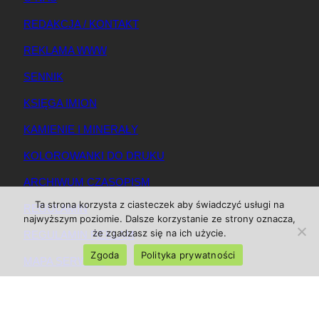
REDAKCJA / KONTAKT
REKLAMA WWW
SENNIK
KSIĘGA IMION
KAMIENIE I MINERAŁY
KOLOROWANKI DO DRUKU
ARCHIWUM CZASOPISM
Ta strona korzysta z ciasteczek aby świadczyć usługi na
REGULAMIN
najwyższym poziomie. Dalsze korzystanie ze strony oznacza,
że zgadzasz się na ich użycie.
REGULAMIN REKLAM
Zgoda
Polityka prywatności
MAPA SERWISU
© 2025 Magazynkobiet.pl