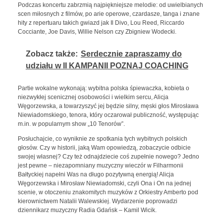
Podczas koncertu zabrzmią
najpiękniejsze melodie: od uwielbianych
scen miłosnych z filmów, po arie operowe, czardasze, tanga i znane
hity z repertuaru takich gwiazd jak Il Divo, Lou Reed, Riccardo
Cocciante, Joe Davis, Willie Nelson czy Zbigniew Wodecki.
Zobacz także:
Serdecznie zapraszamy do
udziału w II KAMPANII POZNAJ COACHING
Partie wokalne wykonają: wybitna polska śpiewaczka, kobieta o
niezwykłej scenicznej osobowości i wielkim sercu, Alicja
Węgorzewska, a towarzyszyć jej będzie silny, męski głos Mirosława
Niewiadomskiego, tenora, który oczarował publiczność, występując
m.in. w popularnym show „10 Tenorów”.
Posłuchajcie, co wyniknie ze spotkania tych wybitnych polskich
głosów. Czy w historii, jaką Wam opowiedzą, zobaczycie odbicie
swojej własnej? Czy też odnajdziecie coś zupełnie nowego? Jedno
jest pewne – niezapomniany muzyczny wieczór w Filharmonii
Bałtyckiej napełni Was na długo pozytywną energią! Alicja
Węgorzewska i Mirosław Niewiadomski, czyli Ona i On na jednej
scenie, w otoczeniu znakomitych muzyków z Orkiestry Amberto pod
kierownictwem Natalii Walewskiej. Wydarzenie poprowadzi
dziennikarz muzyczny Radia Gdańsk – Kamil Wicik.