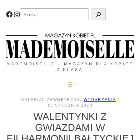
Przejdź
do
Szukaj
Facebook
Instagram
treści
MADEMOISELLE – MAGAZYN DLA KOBIET
Z KLASĄ
MATERIAŁ ZEWNĘTRZNY
/
WYDARZENIA
/
15 STYCZNIA 2020
WALENTYNKI Z
GWIAZDAMI W
FILHARMONII BAŁTYCKIEJ