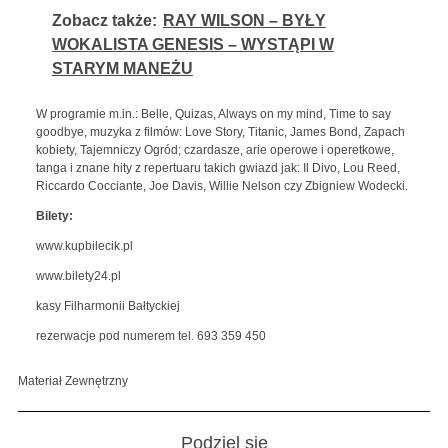
Zobacz także:
RAY WILSON – BYŁY
WOKALISTA GENESIS – WYSTĄPI W
STARYM MANEŻU
W programie m.in.: Belle, Quizas, Always on my mind, Time to say
goodbye, muzyka z filmów: Love Story, Titanic, James Bond, Zapach
kobiety, Tajemniczy Ogród; czardasze, arie operowe i operetkowe,
tanga i znane hity z repertuaru takich gwiazd jak: Il Divo, Lou Reed,
Riccardo Cocciante, Joe Davis, Willie Nelson czy Zbigniew Wodecki.
Bilety:
www.kupbilecik.pl
www.bilety24.pl
kasy Filharmonii Bałtyckiej
rezerwacje pod numerem tel. 693 359 450
Materiał Zewnętrzny
Podziel się