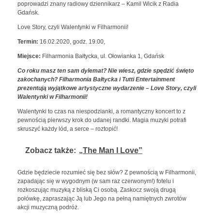
poprowadzi znany radiowy dziennikarz – Kamil Wicik z Radia
Gdańsk.
Love Story, czyli Walentynki w Filharmonii!
Termin:
16.02.2020, godz. 19.00,
Miejsce:
Filharmonia Bałtycka, ul. Ołowianka 1, Gdańsk
Co roku masz ten sam dylemat? Nie wiesz, gdzie spędzić święto
zakochanych? Filharmonia Bałtycka i Tutti Entertainment
prezentują wyjątkowe artystyczne wydarzenie – Love Story, czyli
Walentynki w Filharmonii!
Walentynki to czas na niespodzianki, a romantyczny koncert to z
pewnością pierwszy krok do udanej randki. Magia muzyki potrafi
skruszyć każdy lód, a serce – roztopić!
Zobacz także:
„The Man I Love”
Gdzie będziecie rozumieć się bez słów? Z pewnością w Filharmonii,
zapadając się w wygodnym (w sam raz czerwonym!) fotelu i
rozkoszując muzyką z bliską Ci osobą. Zaskocz swoją drugą
połówkę, zapraszając Ją lub Jego na pełną namiętnych zwrotów
akcji muzyczną podróż.