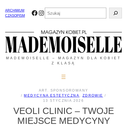
Przejdź
do
Szukaj
ARCHIWUM
Facebook
Instagram
treści
CZASOPISM
MADEMOISELLE – MAGAZYN DLA KOBIET
Z KLASĄ
ART. SPONSOROWANY
/
MEDYCYNA ESTETYCZNA
, 
ZDROWIE
/
13 STYCZNIA 2026
VEOLI CLINIC – TWOJE
MIEJSCE MEDYCYNY