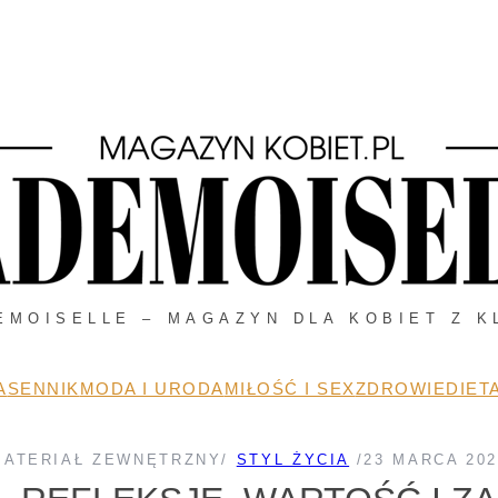
EMOISELLE – MAGAZYN DLA KOBIET Z K
A
SENNIK
MODA I URODA
MIŁOŚĆ I SEX
ZDROWIE
DIETA
MATERIAŁ ZEWNĘTRZNY
/
STYL ŻYCIA
/
23 MARCA 202