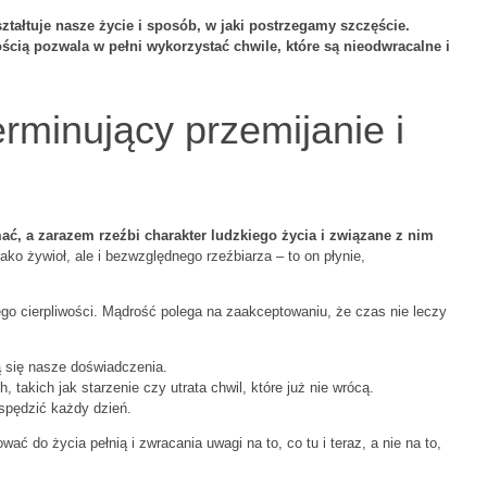
ztałtuje nasze życie i sposób, w jaki postrzegamy szczęście.
cią pozwala w pełni wykorzystać chwile, które są nieodwracalne i
rminujący przemijanie i
mać, a zarazem rzeźbi charakter ludzkiego życia i związane z nim
 jako żywioł, ale i bezwzględnego rzeźbiarza – to on płynie,
o cierpliwości. Mądrość polega na zaakceptowaniu, że czas nie leczy
ą się nasze doświadczenia.
takich jak starzenie czy utrata chwil, które już nie wrócą.
spędzić każdy dzień.
ć do życia pełnią i zwracania uwagi na to, co tu i teraz, a nie na to,