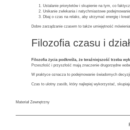
Ustalanie priorytetów i skupienie na tym, co faktyc
Unikanie zwlekania i natychmiastowe podejmowanie
Dbaj o czas na relaks, aby utrzymać energię i krea
Dobre zarządzanie czasem to także umiejętność mówienia „
Filozofia czasu i dzi
Filozofia życia podkreśla, że teraźniejszość trzeba w
Przeszłość i przyszłość mają znaczenie drugorzędne wobec
W praktyce oznacza to podejmowanie świadomych decyzji i
Czas to ulotny zasób, który najlepiej wykorzystać, skupiają
Materiał Zewnętrzny