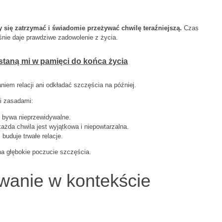
y się zatrzymać i świadomie przeżywać chwilę teraźniejszą.
Czas
śnie daje prawdziwe zadowolenie z życia.
ostaną mi w pamięci do końca życia
iem relacji ani odkładać szczęścia na później.
i zasadami:
 bywa nieprzewidywalne.
ażda chwila jest wyjątkowa i niepowtarzalna.
buduje trwałe relacje.
na głębokie poczucie szczęścia.
ewanie w kontekście