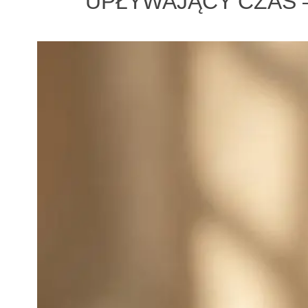
UPŁYWAJĄCY CZAS –