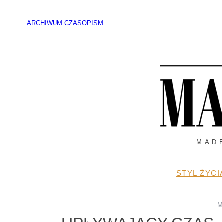
Przejdź
do
ARCHIWUM CZASOPISM
treści
MAD
STYL ŻYCI