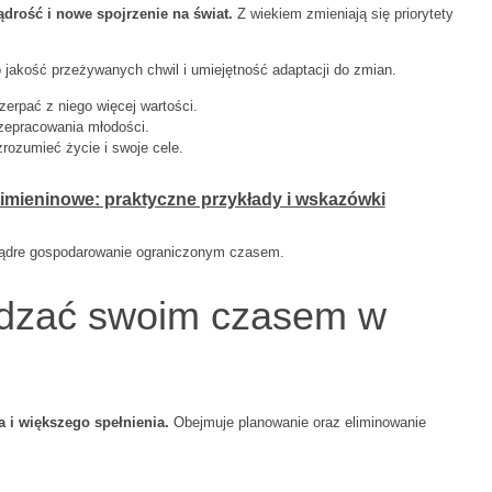
mądrość i nowe spojrzenie na świat.
Z wiekiem zmieniają się priorytety
 o jakość przeżywanych chwil i umiejętność adaptacji do zmian.
erpać z niego więcej wartości.
rzepracowania młodości.
rozumieć życie i swoje cele.
imieninowe: praktyczne przykłady i wskazówki
mądre gospodarowanie ograniczonym czasem.
ądzać swoim czasem w
 i większego spełnienia.
Obejmuje planowanie oraz eliminowanie